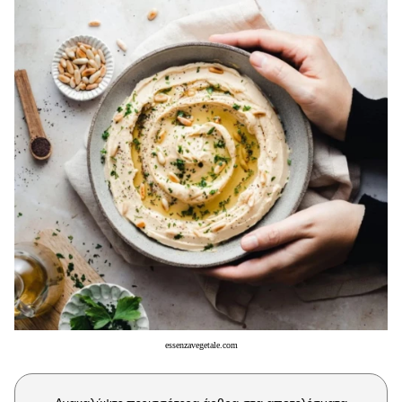
Μακιγιάζ
Beauty News
Well being
Ψυχολογία
Υγεία + Διατροφή
Σχέσεις & Σεξ
Fitness
Woman Power
Parenting
Working Girl
Real Women
essenzavegetale.com
Πρόσωπα