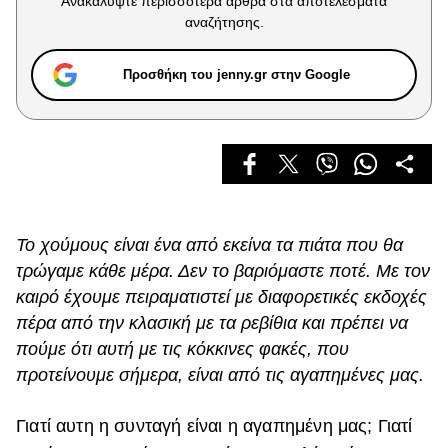
Ανακαλύψτε περισσότερα άρθρα στα αποτελέσματα
Celebrities
αναζήτησης.
Συνεντεύξεις
Who
Προσθήκη του jenny.gr στην Google
True Stories
Ask the Guru
Success Stories
Ζώδια
Το χούμους είναι ένα από εκείνα τα πιάτα που θα
Living
τρώγαμε κάθε μέρα. Δεν το βαριόμαστε ποτέ. Με τον
καιρό έχουμε πειραματιστεί με διαφορετικές εκδοχές
Deco
πέρα ​​από την κλασική με τα ρεβίθια και πρέπει να
Cooking
πούμε ότι αυτή με τις κόκκινες φακές, που
Green
προτείνουμε σήμερα, είναι από τις αγαπημένες μας.
Αφιερώματα
Γιατί αυτη η συνταγή είναι η αγαπημένη μας; Γιατί