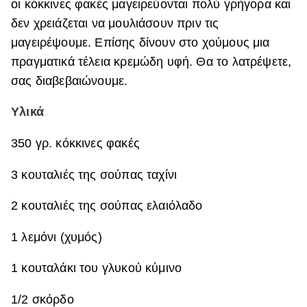
οι κόκκινες φακές μαγειρεύονται πολύ γρήγορα και
ΒΟΞ
δεν χρειάζεται να μουλιάσουν πριν τις
μαγειρέψουμε. Επίσης δίνουν στο χούμους μια
πραγματικά τέλεια κρεμώδη υφή. Θα το λατρέψετε,
Χωρίς Ταμπέλες
σας διαβεβαιώνουμε.
Υλικά
Women's Forum
350 γρ. κόκκινες φακές
3 κουταλιές της σούπας ταχίνι
Hautes Grecians
2 κουταλιές της σούπας ελαιόλαδο
Γάμος
1 λεμόνι (χυμός)
1 κουταλάκι του γλυκού κύμινο
Market News
1/2 σκόρδο