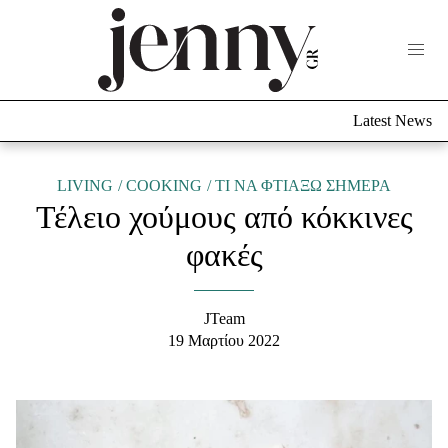
Life Now
What's New
Travel
Latest News
Culture
City Blogging
ABOUT US
ΔΙΑΦΗΜΙΣΤΕΙΤΕ
ΕΠΙΚΟΙΝΩΝΙΑ
LIVING
COOKING
TΙ ΝΑ ΦΤΙΑΞΩ ΣΗΜΕΡΑ
Τέλειο χούμους από κόκκινες
Fashion
φακές
Shopping
Styling Tips
Fashion News
JTeam
19 Μαρτίου 2022
Beauty - Ομορφιά
Skincare
Μαλλιά - Νύχια