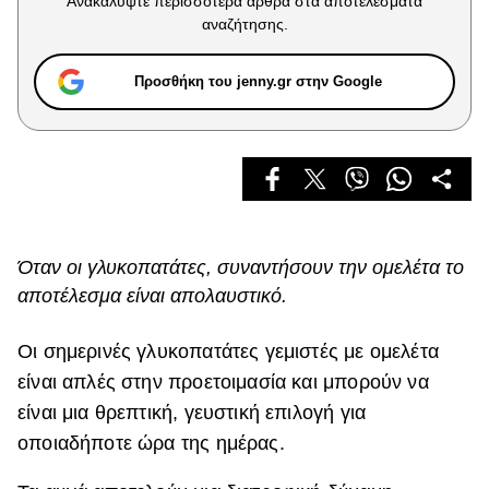
Ανακαλύψτε περισσότερα άρθρα στα αποτελέσματα
Celebrities
αναζήτησης.
Συνεντεύξεις
Who
Προσθήκη του jenny.gr στην Google
True Stories
Ask the Guru
Success Stories
Ζώδια
Όταν οι γλυκοπατάτες, συναντήσουν την ομελέτα το
Living
αποτέλεσμα είναι απολαυστικό.
Deco
Οι σημερινές γλυκοπατάτες γεμιστές με ομελέτα
Cooking
είναι απλές στην προετοιμασία και μπορούν να
Green
είναι μια θρεπτική, γευστική επιλογή για
Αφιερώματα
οποιαδήποτε ώρα της ημέρας.