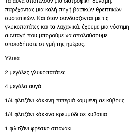
Τα αυγά αποτελούν μια διατροφική δύναμη,
ΒΟΞ
παρέχοντας μια καλή πηγή βασικών θρεπτικών
συστατικών. Και όταν συνδυάζονται με τις
γλυκοπατάτες και τα λαχανικά, έχουμε μια νόστιμη
Χωρίς Ταμπέλες
συνταγή που μπορούμε να απολαύσουμε
οποιαδήποτε στιγμή της ημέρας.
Women's Forum
Υλικά
2 μεγάλες γλυκοπατάτες
Hautes Grecians
4 μεγάλα αυγά
1/4 φλιτζάνι κόκκινη πιπεριά κομμένη σε κύβους
Γάμος
1/4 φλιτζάνι κόκκινο κρεμμύδι σε κυβάκια
Market News
1 φλιτζάνι φρέσκο ​​σπανάκι