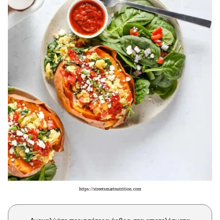
Μακιγιάζ
Beauty News
Well being
Ψυχολογία
Υγεία + Διατροφή
Σχέσεις & Σεξ
Fitness
Woman Power
Parenting
Working Girl
Real Women
https://streetsmartnutrition.com
Πρόσωπα