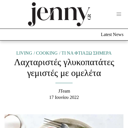
Life Now
What's New
Travel
Latest News
Culture
City Blogging
ABOUT US
ΔΙΑΦΗΜΙΣΤΕΙΤΕ
ΕΠΙΚΟΙΝΩΝΙΑ
LIVING
COOKING
TΙ ΝΑ ΦΤΙΑΞΩ ΣΗΜΕΡΑ
Λαχταριστές γλυκοπατάτες
Fashion
γεμιστές με ομελέτα
Shopping
Styling Tips
Fashion News
JTeam
17 Ιουνίου 2022
Beauty - Ομορφιά
Skincare
Μαλλιά - Νύχια