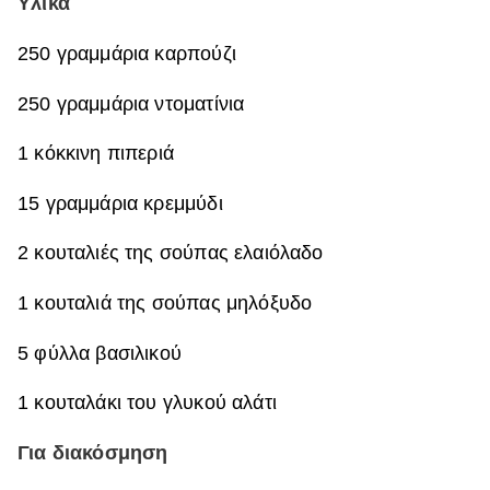
Υλικά
ΒΟΞ
250 γραμμάρια καρπούζι
250 γραμμάρια ντοματίνια
Χωρίς Ταμπέλες
1 κόκκινη πιπεριά
Women's Forum
15 γραμμάρια κρεμμύδι
2 κουταλιές της σούπας ελαιόλαδο
Hautes Grecians
1 κουταλιά της σούπας μηλόξυδο
5 φύλλα βασιλικού
Γάμος
1 κουταλάκι του γλυκού αλάτι
Market News
Για διακόσμηση