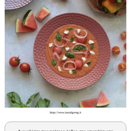
Μακιγιάζ
Beauty News
Well being
Ψυχολογία
Υγεία + Διατροφή
Σχέσεις & Σεξ
Fitness
Woman Power
Parenting
Working Girl
Real Women
https://www.ioscelgoveg.it
Πρόσωπα