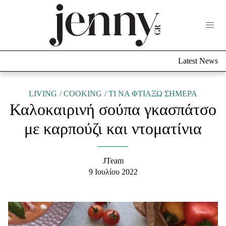
Life Now
What's New
Travel
Latest News
Culture
City Blogging
ABOUT US
ΔΙΑΦΗΜΙΣΤΕΙΤΕ
ΕΠΙΚΟΙΝΩΝΙΑ
LIVING
COOKING
TΙ ΝΑ ΦΤΙΑΞΩ ΣΗΜΕΡΑ
Καλοκαιρινή σούπα γκασπάτσο
Fashion
με καρπούζι και ντοματίνια
Shopping
Styling Tips
Fashion News
JTeam
9 Ιουλίου 2022
Beauty - Ομορφιά
Skincare
Μαλλιά - Νύχια