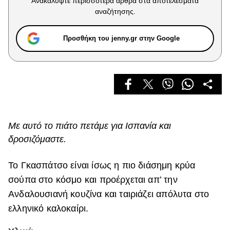
Ανακαλύψτε περισσότερα άρθρα στα αποτελέσματα
Celebrities
αναζήτησης.
Συνεντεύξεις
Who
Προσθήκη του jenny.gr στην Google
True Stories
Ask the Guru
Success Stories
Ζώδια
Με αυτό το πιάτο πετάμε για Ισπανία και
Living
δροσιζόμαστε.
Deco
Το Γκασπάτσο είναι ίσως η πιο διάσημη κρύα
Cooking
σούπα στο κόσμο και προέρχεται απ’ την
Green
Ανδαλουσιανή κουζίνα και ταιριάζει απόλυτα στο
Αφιερώματα
ελληνικό καλοκαίρι.