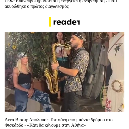
ΣΕΦ: Επαναπροκηρύσσεται η ενεργειακή αναβάθμιση - Γιατί
ακυρώθηκε ο πρώτος διαγωνισμός
Άννα Βίσση: Απόλαυσε Τσιτσάνη από μπάντα δρόμου στο
Φισκάρδο - «Κάτι θα κάνουμε στην Αθήνα»