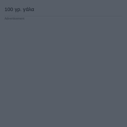
100 γρ. γάλα