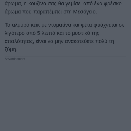
άρωμα, η κουζίνα σας θα γεμίσει από ένα φρέσκο ​​
ΒΟΞ
άρωμα που παραπέμπει στη Μεσόγειο.
Το αλμυρό κέικ με ντοματίνα και φέτα φτιάχνεται σε
Χωρίς Ταμπέλες
λιγότερο από 5 λεπτά και το μυστικό της
απαλότητας, είναι να μην ανακατεύετε πολύ τη
ζύμη.
Women's Forum
Hautes Grecians
Γάμος
Market News