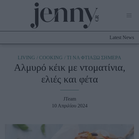
Life Now
What's New
Travel
Latest News
Culture
City Blogging
ABOUT US
ΔΙΑΦΗΜΙΣΤΕΙΤΕ
ΕΠΙΚΟΙΝΩΝΙΑ
LIVING
COOKING
TΙ ΝΑ ΦΤΙΑΞΩ ΣΗΜΕΡΑ
Αλμυρό κέικ με ντοματίνια,
Fashion
ελιές και φέτα
Shopping
Styling Tips
Fashion News
JTeam
10 Απριλίου 2024
Beauty - Ομορφιά
Skincare
Μαλλιά - Νύχια