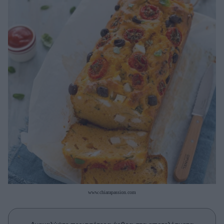
Μακιγιάζ
Beauty News
Well being
Ψυχολογία
Υγεία + Διατροφή
Σχέσεις & Σεξ
Fitness
Woman Power
Parenting
Working Girl
Real Women
www.chiarapassion.com
Πρόσωπα