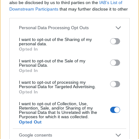
also be disclosed by us to third parties on the
IAB’s List of
Downstream Participants
that may further disclose it to other
third parties.
Please note that this website/app uses one or more Google
Ρίγανη
Personal Data Processing Opt Outs
services and may gather and store information including but
not limited to your visit or usage behaviour. You may click to
I want to opt-out of the Sharing of my
Περίπου 10 φύλλα βασιλικού
personal data.
grant or deny consent to Google and its third-party tags to
Opted In
use your data for below specified purposes in below Google
2 κουτάλια ελιές χωρίς κουκούτσι
consent section.
I want to opt-out of the Sale of my
Personal Data.
Opted In
I want to opt-out of processing my
Personal Data for Targeted Advertising.
Opted In
I want to opt-out of Collection, Use,
Retention, Sale, and/or Sharing of my
Personal Data that Is Unrelated with the
Purposes for which it was collected.
Opted Out
Google consents