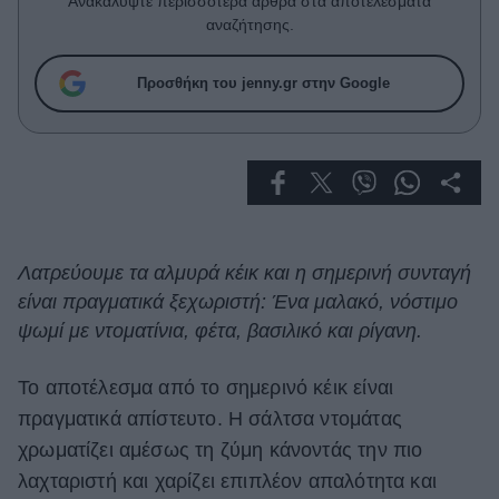
Ανακαλύψτε περισσότερα άρθρα στα αποτελέσματα
Celebrities
αναζήτησης.
Συνεντεύξεις
Who
Προσθήκη του jenny.gr στην Google
True Stories
Ask the Guru
Success Stories
Ζώδια
Λατρεύουμε τα αλμυρά κέικ και η σημερινή συνταγή
Living
είναι πραγματικά ξεχωριστή: Ένα μαλακό, νόστιμο
ψωμί με ντοματίνια, φέτα, βασιλικό και ρίγανη.
Deco
Cooking
Το αποτέλεσμα από το σημερινό κέικ είναι
Green
πραγματικά απίστευτο. Η σάλτσα ντομάτας
Αφιερώματα
χρωματίζει αμέσως τη ζύμη κάνοντάς την πιο
λαχταριστή και χαρίζει επιπλέον απαλότητα και