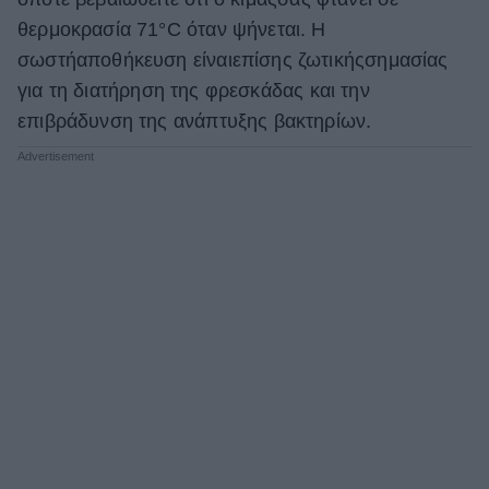
θερμοκρασία
71°C όταν ψήνεται.
Η
σωστήαποθήκευση
είναιεπίσης
ζωτικήςσημασίας
για
τη
δ
ιατήρηση της φρεσκάδας και την
επιβράδυνση της ανάπτυξης βακτηρίων.