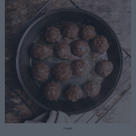
Μακιγιάζ
Beauty News
Well being
Ψυχολογία
Υγεία + Διατροφή
Σχέσεις & Σεξ
Fitness
Woman Power
Parenting
Working Girl
Real Women
Πρόσωπα
Freepik