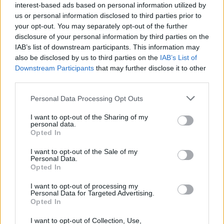
είναι κατάλληλη. Τα ψυγεία πρέπει να διατηρούνται
interest-based ads based on personal information utilized by
us or personal information disclosed to third parties prior to
σε θερμοκρασία
4 °C
ή
χαμηλότερη
,
σύμφωνα
με
your opt-out. You may separately opt-out of the further
το
USDA
.
Η
θερμοκρασία
του
ψυγείου
είναι
disclosure of your personal information by third parties on the
σημαντικήγια
τη
διατήρηση
φρέσκων
τροφίμων
και
IAB’s list of downstream participants. This information may
also be disclosed by us to third parties on the
IAB’s List of
την
επιβράδυνση
της
ανάπτυξης
βακτηρί
ων.
Downstream Participants
that may further disclose it to other
third parties.
Εκτός από τη θερμοκρασία, όπου φυλάσσεται
o
κιμάς έχει επίσης σημασία να τον αποθηκεύσετε
Please note that this website/app uses one or more Google
Personal Data Processing Opt Outs
services and may gather and store information including but
στο κάτω ράφι του ψυγείου (η ίδια συμβουλή ισχύει
not limited to your visit or usage behaviour. You may click to
I want to opt-out of the Sharing of my
και για άλλα ωμά κρέατα, πουλερικά και
personal data.
grant or deny consent to Google and its third-party tags to
Opted In
θαλασσινά). Ο κιμάς βοδινού έχει συχνά χυμούς, οι
use your data for below specified purposes in below Google
consent section.
I want to opt-out of the Sale of my
οποίοι περιέχουν βακτήρια, και εάν έρθει σε επαφή
Personal Data.
με άλλα ωμά ή μαγειρεμένα τρόφιμα, θα μπορούσε
Opted In
να οδηγήσει σε διασταυρούμενη μόλυνση. Όταν
I want to opt-out of processing my
Personal Data for Targeted Advertising.
αποθηκευτεί σωστά, ο κιμάς μπορεί να διατηρηθεί
Opted In
στο ψυγείο για έως και δύο ημέρες.
I want to opt-out of Collection, Use,