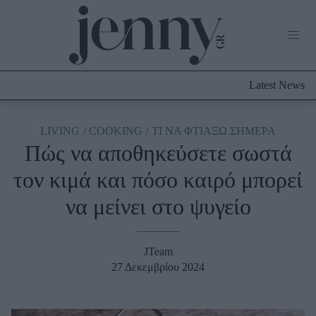
Life Now
What's New
Travel
Latest News
Culture
City Blogging
ABOUT US
ΔΙΑΦΗΜΙΣΤΕΙΤΕ
ΕΠΙΚΟΙΝΩΝΙΑ
LIVING
COOKING
TΙ ΝΑ ΦΤΙΑΞΩ ΣΗΜΕΡΑ
Πώς να αποθηκεύσετε σωστά
Fashion
τον κιμά και πόσο καιρό μπορεί
Shopping
να μείνει στο ψυγείο
Styling Tips
Fashion News
JTeam
Beauty - Ομορφιά
27 Δεκεμβρίου 2024
Skincare
Μαλλιά - Νύχια