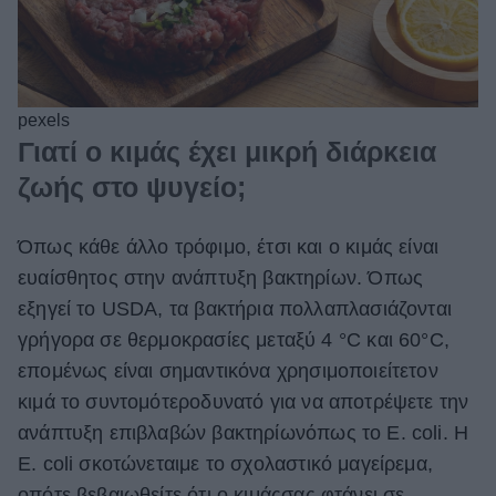
pexels
Γιατί ο κιμάς έχει μικρή διάρκεια
ζωής στο ψυγείο;
Όπως κάθε άλλο τρόφιμο, έτσι και ο κιμάς είναι
ευαίσθητος στην ανάπτυξη βακτηρίων. Όπως
εξηγεί το USDA, τα βακτήρια πολλαπλασιάζονται
γρήγορα σε θερμοκρασίες μεταξύ 4 °C
και 60°C
,
επομένως
είναι
σημαντικόνα
χρησιμοποιείτετον
κιμά το
συντομότεροδυνατό
για
να
αποτρέψετε
την
ανάπτυξη
επιβλαβών
βακτηρίωνόπως
το
E. coli.
Η
E. coli
σκοτώνεταιμε
το
σχολαστικό
μαγείρεμα
,
οπότε
βεβαιωθείτε
ότι
ο
κιμάςσας
φτάνει σε