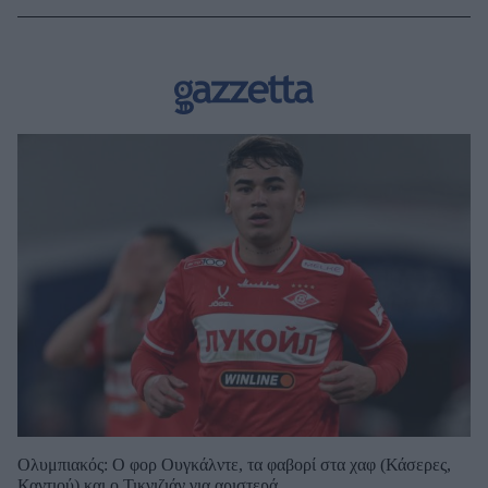
Ολυμπιακός: Ο φορ Ουγκάλντε, τα φαβορί στα χαφ (Κάσερες,
Καντιού) και ο Τικνιζιάν για αριστερά