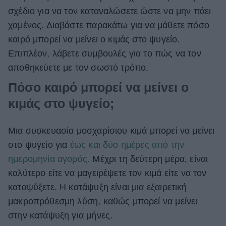
σχέδιο για να τον καταναλώσετε ώστε να μην πάει
ΒΟΞ
χαμένος. Διαβάστε παρακάτω για να μάθετε πόσο
καιρό μπορεί να μείνει ο κιμάς στο ψυγείο.
Επιπλέον, λάβετε συμβουλές για το πώς να τον
Χωρίς Ταμπέλες
αποθηκεύετε με τον σωστό τρόπο.
Πόσο καιρό μπορεί να μείνει ο
Women's Forum
κιμάς στο ψυγείο;
Μια συσκευασία μοσχαρίσιου κιμά μπορεί να μείνει
Hautes Grecians
στο ψυγείο για
έως και δύο ημέρες από την
ημερομηνία αγοράς.
Μέχρι τη δεύτερη μέρα, είναι
Γάμος
καλύτερο είτε να μαγειρέψετε τον κιμά είτε να τον
καταψύξετε. Η κατάψυξη είναι μια εξαιρετική
μακροπρόθεσμη λύση, καθώς μπορεί να μείνει
Market News
στην κατάψυξη για μήνες.