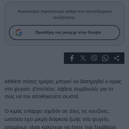
Celebrities
Συνεντεύξεις
Ανακαλύψτε περισσότερα άρθρα στα αποτελέσματα
Who
αναζήτησης.
True Stories
Ask the Guru
Προσθήκη του jenny.gr στην Google
Success Stories
Ζώδια
Living
Μάθετε πόσες ημέρες μπορεί να διατηρηθεί ο κιμάς
στο ψυγείο. Επιπλέον, λάβετε συμβουλές για το
Deco
Cooking
πώς να τον αποθηκεύετε σωστά .
Green
Ο κιμάς υπάρχει σχεδόν σε όλες τις κουζίνες,
Αφιερώματα
ωστόσο έχει μικρή διάρκεια ζωής στο ψυγείο,
επομένως είναι καλύτερο να έχετε ένα ξεκάθαρο