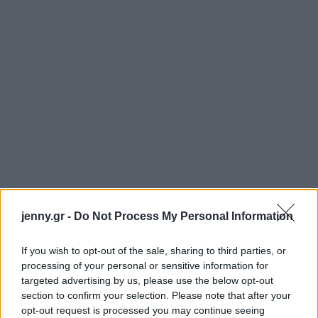
jenny.gr -
Do Not Process My Personal Information
Τρόπος αποθήκευσης του κιμά
If you wish to opt-out of the sale, sharing to third parties, or
Όταν αποθηκεύετε κιμά στο ψυγείο, υπάρχουν
processing of your personal or sensitive information for
targeted advertising by us, please use the below opt-out
μερικά πράγματα που πρέπει να έχετε κατά νου.
section to confirm your selection. Please note that after your
Αρχικά, βεβαιωθείτε ότι η θερμοκρασία στο ψυγείο
opt-out request is processed you may continue seeing