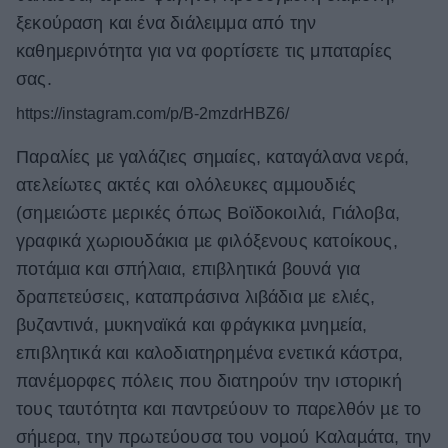
ξεκούραση και ένα διάλειμμα από την
καθημερινότητα για να φορτίσετε τις μπαταρίες
σας.
https://instagram.com/p/B-2mzdrHBZ6/
Παραλίες µε γαλάζιες σηµαίες, καταγάλανα νερά,
ατελείωτες ακτές και ολόλευκες αµµουδιές
(σηµειώστε µερικές όπως Βοϊδοκοιλιά, Γιάλοβα,
γραφικά χωριουδάκια µε φιλόξενους κατοίκους,
ποτάµια και σπήλαια, επιβλητικά βουνά για
δραπετεύσεις, καταπράσινα λιβάδια µε ελιές,
βυζαντινά, µυκηναϊκά και φράγκικα µνηµεία,
επιβλητικά και καλοδιατηρηµένα ενετικά κάστρα,
πανέµορφες πόλεις που διατηρούν την ιστορική
τους ταυτότητα και παντρεύουν το παρελθόν µε το
σήµερα, την πρωτεύουσα του νοµού Καλαµάτα, την