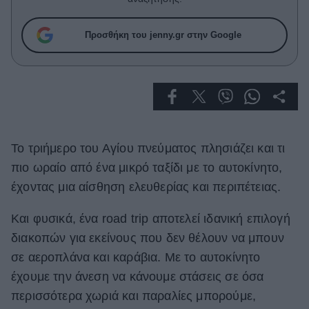
Celebrities
Συνεντεύξεις
Προσθήκη του jenny.gr στην Google
Who
True Stories
Ask the Guru
Success Stories
Ζώδια
Το τριήμερο του Αγίου πνεύματος πλησιάζει και τι
πιο ωραίο από ένα μικρό ταξίδι με το αυτοκίνητο,
Living
έχοντας μια αίσθηση ελευθερίας και περιπέτειας.
Deco
Και φυσικά, ένα road trip αποτελεί ιδανική επιλογή
Cooking
διακοπών για εκείνους που δεν θέλουν να μπουν
Green
σε αεροπλάνα και καράβια. Με το αυτοκίνητο
έχουμε την άνεση να κάνουμε στάσεις σε όσα
Αφιερώματα
περισσότερα χωριά και παραλίες μπορούμε,