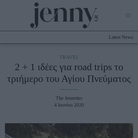
Life Now
What's New
Travel
Latest News
Culture
City Blogging
ABOUT US
ΔΙΑΦΗΜΙΣΤΕΙΤΕ
ΕΠΙΚΟΙΝΩΝΙΑ
TRAVEL
2 + 1 ιδέες για road trips το
Fashion
τριήμερο του Αγίου Πνεύματος
Shopping
Styling Tips
Fashion News
The Jennettes
4 Ιουνίου 2020
Beauty - Ομορφιά
Skincare
Μαλλιά - Νύχια