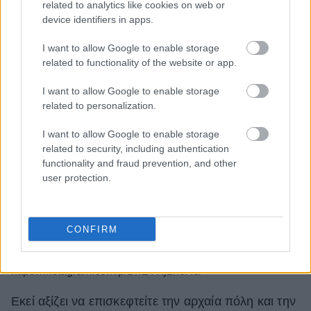
related to analytics like cookies on web or
device identifiers in apps.
I want to allow Google to enable storage
related to functionality of the website or app.
I want to allow Google to enable storage
related to personalization.
Βόνιτσα, Πάλαιρος & Μύτικας
I want to allow Google to enable storage
Η Δυτική Στερεά Ελλάδα έχει ομορφιές που είναι
related to security, including authentication
functionality and fraud prevention, and other
άγνωστες στο ευρύ κοινό. Ξεκινώντας την πορεία
user protection.
σας από τη γραφική Βόνιτσα, με τα ταβερνάκια
δίπλα στο κύμα, κατηφορίζετε προς την Πάλαιρο,
έναν ανερχόμενο τουριστικό προορισμό, ακριβώς
CONFIRM
απέναντι από τη Λευκάδα.
https://instagram.com/p/BhEYKj1n3Xd/
Εκεί αξίζει να επισκεφτείτε την αρχαία πόλη και την