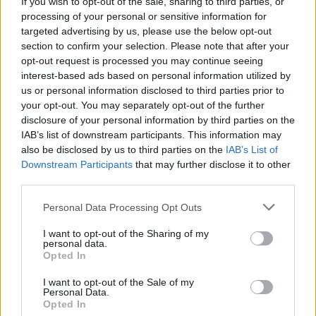
If you wish to opt-out of the sale, sharing to third parties, or
παραμυθένιο σκηνικό. Φεύγοντας από την Πάργα,
processing of your personal or sensitive information for
σειρά έχει η Αμμουδιά, με τον Όρμο του Οδυσσέα
targeted advertising by us, please use the below opt-out
section to confirm your selection. Please note that after your
και το εξωτικό Αλωνάκι, η διάσημη ακρογιαλιά της
opt-out request is processed you may continue seeing
Λούτσας και το Μονολίθι, η μεγαλύτερη ακρογιαλιά
interest-based ads based on personal information utilized by
της Ευρωπαϊκής Ένωσης. Από εκεί θα διασχίσετε
us or personal information disclosed to third parties prior to
your opt-out. You may separately opt-out of the further
την Αρχαία Νικόπολη και θα καταλήξετε στην
disclosure of your personal information by third parties on the
Πρέβεζα, με το ιστορικό κέντρο της πόλης και το
IAB’s list of downstream participants. This information may
λιμάνι να μαγεύουν όλους τους επισκέπτες.
also be disclosed by us to third parties on the
IAB’s List of
Downstream Participants
that may further disclose it to other
third parties.
Please note that this website/app uses one or more Google
Personal Data Processing Opt Outs
services and may gather and store information including but
not limited to your visit or usage behaviour. You may click to
I want to opt-out of the Sharing of my
personal data.
grant or deny consent to Google and its third-party tags to
Opted In
use your data for below specified purposes in below Google
consent section.
I want to opt-out of the Sale of my
Personal Data.
Opted In