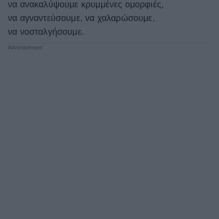
να ανακαλύψουμε κρυμμένες ομορφιές,
ΒΟΞ
να αγναντεύσουμε, να χαλαρώσουμε,
να νοσταλγήσουμε.
Χωρίς Ταμπέλες
Women's Forum
Hautes Grecians
Γάμος
Market News