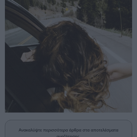
Μακιγιάζ
Beauty News
Well being
Ψυχολογία
Υγεία + Διατροφή
Σχέσεις & Σεξ
Fitness
Woman Power
Parenting
Working Girl
Real Women
Πρόσωπα
Ανακαλύψτε περισσότερα άρθρα στα αποτελέσματα
αναζήτησης.