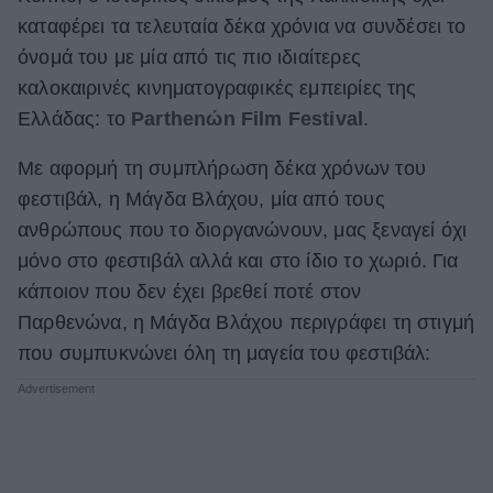
καταφέρει τα τελευταία δέκα χρόνια να συνδέσει το
ΒΟΞ
όνομά του με μία από τις πιο ιδιαίτερες
καλοκαιρινές κινηματογραφικές εμπειρίες της
Χωρίς Ταμπέλες
Ελλάδας: το
Parthenώn Film Festival
.
Με αφορμή τη συμπλήρωση δέκα χρόνων του
φεστιβάλ, η Μάγδα Βλάχου, μία από τους
Women's Forum
ανθρώπους που το διοργανώνουν, μας ξεναγεί όχι
μόνο στο φεστιβάλ αλλά και στο ίδιο το χωριό. Για
Hautes Grecians
κάποιον που δεν έχει βρεθεί ποτέ στον
Παρθενώνα, η Μάγδα Βλάχου περιγράφει τη στιγμή
που συμπυκνώνει όλη τη μαγεία του φεστιβάλ:
Γάμος
Market News