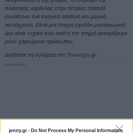
πλαστικής καρέκλας στην πέτρινη πλατεία
συνθέτουν ένα σκηνικό αληθινό και μαγικό
ταυτόχρονα. Είναι μια στιγμή σχεδόν μυσταγωγική.
Δεν είναι τυχαίο που εκείνη την στιγμή αντικρίζουμε
μόνο χαρούμενα πρόσωπα
».
Διαβάστε τη συνέχεια στο
Travelgo.gr
jenny.gr -
Do Not Process My Personal Information