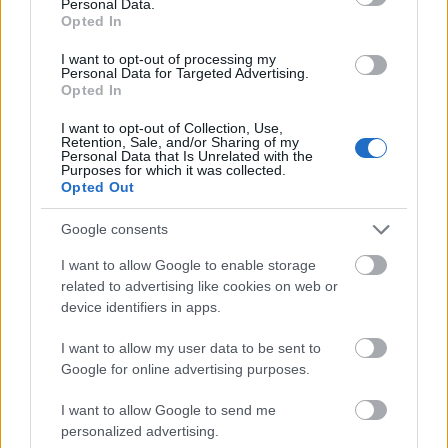
Personal Data.
ΔΙΑΒΑΖΟΝΤΑΙ ΤΩΡΑ
Opted In
I want to opt-out of processing my
Personal Data for Targeted Advertising.
Opted In
Οι μαμάκηδες του ζωδιακού: Αυτά τα ζώδια είναι
I want to opt-out of Collection, Use,
συνήθως κολλημένα στη μαμά τους
Retention, Sale, and/or Sharing of my
Personal Data that Is Unrelated with the
Purposes for which it was collected.
Opted Out
Τα 6 σημεία του σπιτιού που δεν χρειάζεται να
καθαρίζεις κάθε εβδομάδα
Google consents
I want to allow Google to enable storage
3-3-3 rule: Ο κανόνας που θα αλλάξει τον τρόπο
related to advertising like cookies on web or
που ντύνεσαι
device identifiers in apps.
I want to allow my user data to be sent to
Google for online advertising purposes.
I want to allow Google to send me
personalized advertising.