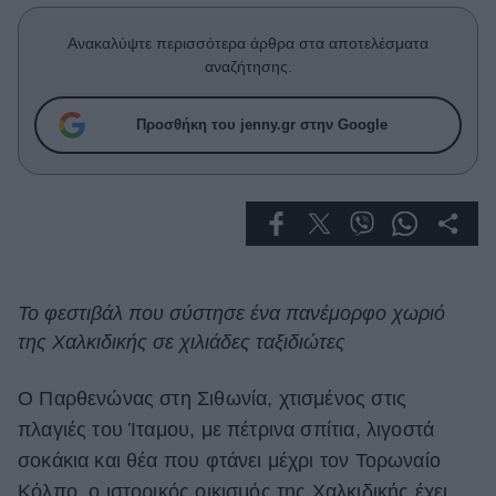
Celebrities
Συνεντεύξεις
Ανακαλύψτε περισσότερα άρθρα στα αποτελέσματα
Who
αναζήτησης.
True Stories
Ask the Guru
Προσθήκη του jenny.gr στην Google
Success Stories
Ζώδια
Living
Το φεστιβάλ που σύστησε ένα πανέμορφο χωριό
της Χαλκιδικής σε χιλιάδες ταξιδιώτες
Deco
Cooking
Green
Ο Παρθενώνας στη Σιθωνία, χτισμένος στις
πλαγιές του Ίταμου, με πέτρινα σπίτια, λιγοστά
Αφιερώματα
σοκάκια και θέα που φτάνει μέχρι τον Τορωναίο
Κόλπο, ο ιστορικός οικισμός της Χαλκιδικής έχει