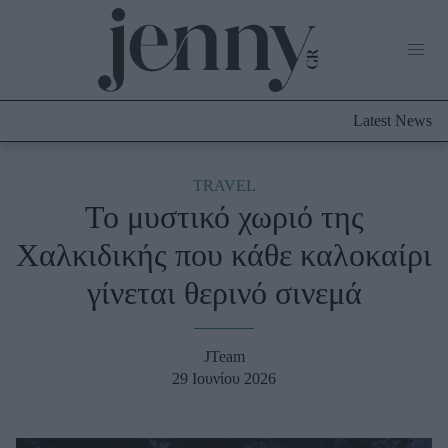
Life Now
What's New
Travel
Latest News
Culture
City Blogging
ABOUT US
ΔΙΑΦΗΜΙΣΤΕΙΤΕ
ΕΠΙΚΟΙΝΩΝΙΑ
TRAVEL
Το μυστικό χωριό της
Fashion
Χαλκιδικής που κάθε καλοκαίρι
Shopping
γίνεται θερινό σινεμά
Styling Tips
Fashion News
JTeam
Beauty - Ομορφιά
29 Ιουνίου 2026
Skincare
Μαλλιά - Νύχια