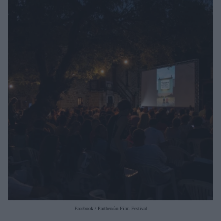
Μακιγιάζ
Beauty News
Well being
Ψυχολογία
Υγεία + Διατροφή
Σχέσεις & Σεξ
Fitness
Woman Power
Parenting
Working Girl
Real Women
Πρόσωπα
Facebook / Parthenώn Film Festival