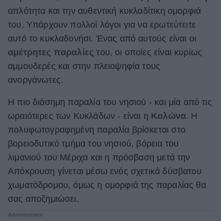
απλότητα και την αυθεντική κυκλαδίτικη ομορφιά
ΒΟΞ
του. Υπάρχουν πολλοί λόγοι για να ερωτεύτειτε
αυτό το κυκλαδονήσι. Ένας από αυτούς είναι οι
αμέτρητες παραλίες
του, οι οποίες είναι κυρίως
Χωρίς Ταμπέλες
αμμουδερές και στην πλειοψηφία τους
ανοργάνωτες.
Women's Forum
Η πιο διάσημη παραλία του νησιού - και μία από τις
ωραιότερες των Κυκλάδων - είναι η
Κολώνα
. Η
Hautes Grecians
πολυφωτογραφημένη παραλία βρίσκεται στο
βορειοδυτικό τμήμα του νησιού, βόρεια του
λιμανιού του Μέριχα και η πρόσβαση μετά την
Γάμος
Απόκρουση γίνεται μέσω ενός σχετικά δύσβατου
χωματόδρομου, όμως η ομορφιά της παραλίας θα
σας αποζημιώσει.
Market News