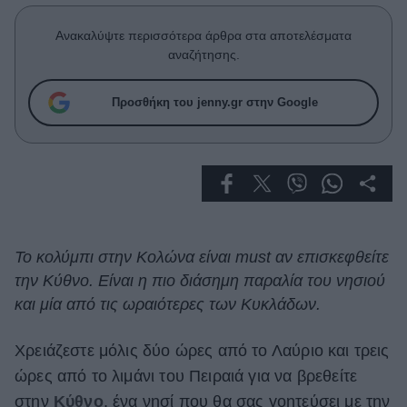
Celebrities
Συνεντεύξεις
Ανακαλύψτε περισσότερα άρθρα στα αποτελέσματα
Who
αναζήτησης.
True Stories
Ask the Guru
Προσθήκη του jenny.gr στην Google
Success Stories
Ζώδια
Living
Το κολύμπι στην Κολώνα είναι must αν επισκεφθείτε
την Κύθνο. Είναι η πιο διάσημη παραλία του νησιού
Deco
Cooking
και μία από τις ωραιότερες των Κυκλάδων.
Green
Χρειάζεστε μόλις δύο ώρες από το Λαύριο και τρεις
Αφιερώματα
ώρες από το λιμάνι του Πειραιά για να βρεθείτε
στην
Κύθνο
, ένα νησί που θα σας γοητεύσει με την