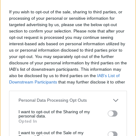
ΔΙΑΒΑΖΟΝΤΑΙ ΤΩΡΑ
If you wish to opt-out of the sale, sharing to third parties, or
processing of your personal or sensitive information for
targeted advertising by us, please use the below opt-out
section to confirm your selection. Please note that after your
Το gadget από τα IKEA που κοστίζει κάτω από 2
opt-out request is processed you may continue seeing
interest-based ads based on personal information utilized by
ευρώ και θα βάλει σε τάξη το ντουλάπι της
us or personal information disclosed to third parties prior to
κουζίνας σου
your opt-out. You may separately opt-out of the further
disclosure of your personal information by third parties on the
IAB’s list of downstream participants. This information may
3-3-3 rule: Ο κανόνας που θα αλλάξει τον τρόπο
also be disclosed by us to third parties on the
IAB’s List of
που ντύνεσαι
Downstream Participants
that may further disclose it to other
third parties.
Οι μαμάκηδες του ζωδιακού: Αυτά τα ζώδια είναι
Please note that this website/app uses one or more Google
Personal Data Processing Opt Outs
συνήθως κολλημένα στη μαμά τους
services and may gather and store information including but
not limited to your visit or usage behaviour. You may click to
I want to opt-out of the Sharing of my
personal data.
grant or deny consent to Google and its third-party tags to
Opted In
use your data for below specified purposes in below Google
consent section.
I want to opt-out of the Sale of my