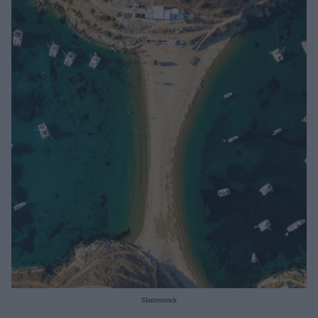
Μακιγιάζ
Beauty News
Well being
Ψυχολογία
Υγεία + Διατροφή
Σχέσεις & Σεξ
Fitness
Woman Power
Parenting
Working Girl
Real Women
Πρόσωπα
Shutterstock