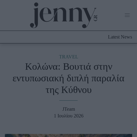
Life Now
What's New
Travel
Latest News
Culture
City Blogging
ABOUT US
ΔΙΑΦΗΜΙΣΤΕΙΤΕ
ΕΠΙΚΟΙΝΩΝΙΑ
TRAVEL
Κολώνα: Βουτιά στην
Fashion
εντυπωσιακή διπλή παραλία
Shopping
της Κύθνου
Styling Tips
Fashion News
JTeam
Beauty - Ομορφιά
1 Ιουλίου 2026
Skincare
Μαλλιά - Νύχια