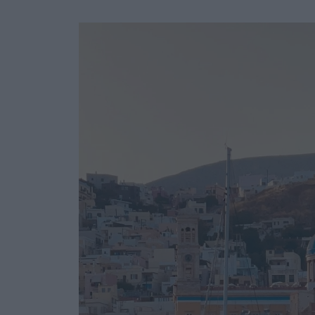
Ask the Gur
Success Stor
Αφιερώματα
ΒΟΞ
Hautes Grecians
Γάμος