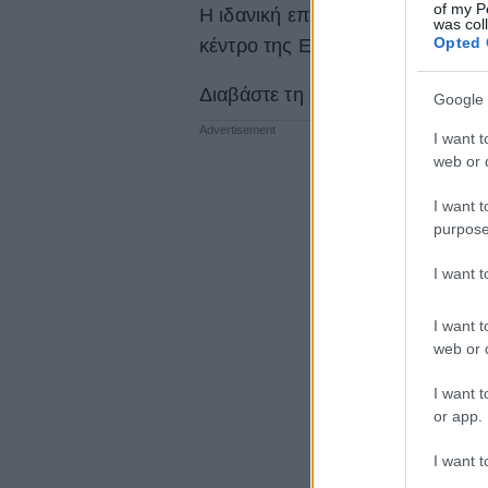
of my P
Η ιδανική επιλογή για όσους θέ
was col
Opted 
κέντρο της Ερμούπολης, χωρίς ν
Διαβάστε τη συνέχεια στο
Travel
Google 
I want t
web or d
I want t
purpose
I want 
I want t
web or d
I want t
or app.
I want t