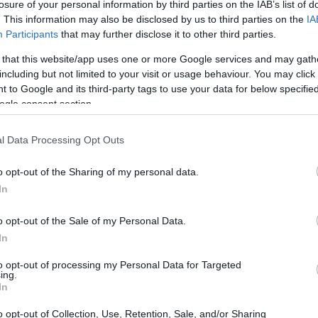
losure of your personal information by third parties on the IAB’s list of
. This information may also be disclosed by us to third parties on the
IA
Participants
that may further disclose it to other third parties.
 that this website/app uses one or more Google services and may gath
including but not limited to your visit or usage behaviour. You may click 
 to Google and its third-party tags to use your data for below specifi
ogle consent section.
l Data Processing Opt Outs
o opt-out of the Sharing of my personal data.
In
o opt-out of the Sale of my Personal Data.
In
ολη (γνωστή και ως παραλία του Αγίου Νικολάου) δεν
to opt-out of processing my Personal Data for Targeted
 μια κοσμοπολίτικη βραχώδης εξέδρα με υπέροχη θέα στ
ing.
In
ίσκεται ακριβώς κάτω από την ιστορική συνοικία
ς και σκαλοπάτια που οδηγούν κατευθείαν στη θάλασσα
o opt-out of Collection, Use, Retention, Sale, and/or Sharing