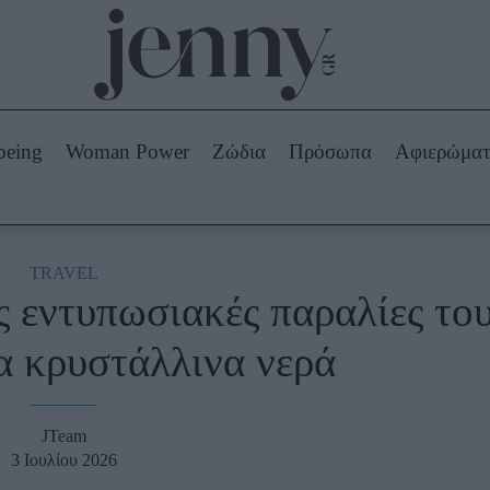
Beauty -
Ομορφιά
ABOUT US
ΔΙΑΦΗΜΙΣΤΕΙΤΕ
ΕΠΙΚΟΙΝΩΝΙΑ
being
Woman Power
Ζώδια
Πρόσωπα
Αφιερώμα
Skincare
ws
Μαλλιά - Νύχια
Μακιγιάζ
Beauty News
TRAVEL
ς εντυπωσιακές παραλίες το
πα
Ζώδια
α κρυστάλλινα νερά
JTeam
3 Ιουλίου 2026