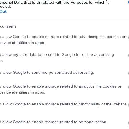
ersonal Data that Is Unrelated with the Purposes for which it
λουν να συνδυάσουν το μπάνιο τους με μια βόλτα στο
lected.
Out
α χρειαστεί να φύγουν μακριά από την πόλη.
go.gr
consents
o allow Google to enable storage related to advertising like cookies on
evice identifiers in apps.
o allow my user data to be sent to Google for online advertising
s.
to allow Google to send me personalized advertising.
o allow Google to enable storage related to analytics like cookies on
evice identifiers in apps.
o allow Google to enable storage related to functionality of the website
o allow Google to enable storage related to personalization.