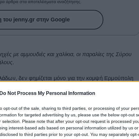
ρα άρθρα στα αποτελέσματα αναζήτησης.
του jenny.gr στην Google
ηχές με αμμουδιές και χαλίκια, οι παραλίες της Σύρου
άλους.
λάδων, δεν φημίζεται μόνο για την κομψή Ερμούπολη
ά, αλλά και για τις
παραλίες
της, που συνδυάζουν
Do Not Process My Personal Information
αι ένα χαλαρό νησιώτικο σκηνικό. Από οργανωμένες
ύς κολπίσκους που μοιάζουν ανέγγιχτοι από τον μαζικό
to opt-out of the sale, sharing to third parties, or processing of your per
λογές για όλα τα γούστα. Οικογένειες, ζευγάρια και
formation for targeted advertising by us, please use the below opt-out s
όνωση, όλοι θα βρουν την αγαπημένη τους παραλία στη
r selection. Please note that after your opt-out request is processed y
eing interest-based ads based on personal information utilized by us or
οδηγό για τις παραλίες του νησιού που αζίζει
disclosed to third parties prior to your opt-out. You may separately opt-