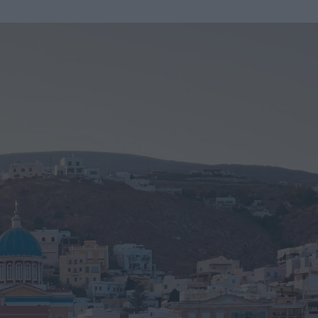
u
ies
Χωρίς Ταμπέλες
Market News