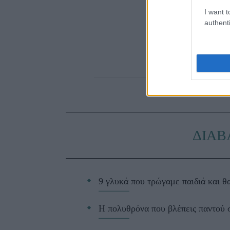
I want t
authenti
ΔΙΑΒ
9 γλυκά που τρώγαμε παιδιά και θα
Η πολυθρόνα που βλέπεις παντού σ