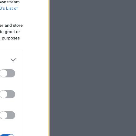
 downstream
B’s List of
er and store
to grant or
ed purposes
α
.