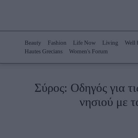
Life Now
Fashion
What's New
Shopping
Beauty
Fashion
Life Now
Living
Well 
Travel
Styling Tips
Hautes Grecians
Women's Forum
Culture
Fashion Ne
City Blogging
Σύρος: Οδηγός για τι
Woman Power
Πρόσω
νησιού με τ
Parenting
Celebrities
Working Girl
Συνεντεύξεις
Real Women
Who
True Stories