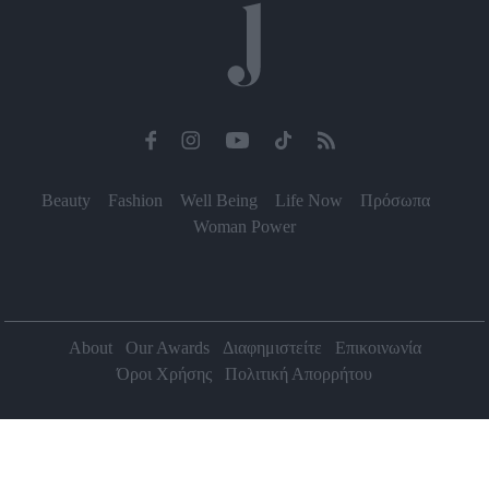
Beauty
Fashion
Well Being
Life Now
Πρόσωπα
Woman Power
About
Our Awards
Διαφημιστείτε
Επικοινωνία
Όροι Χρήσης
Πολιτική Απορρήτου
2026 Jenny.gr | All rights reserved