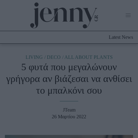
Life Now
What's New
Travel
Latest News
Culture
City Blogging
ABOUT US
ΔΙΑΦΗΜΙΣΤΕΙΤΕ
ΕΠΙΚΟΙΝΩΝΙΑ
LIVING
DECO
ALL ABOUT PLANTS
5 φυτά που μεγαλώνουν
Fashion
γρήγορα αν βιάζεσαι να ανθίσει
Shopping
το μπαλκόνι σου
Styling Tips
Fashion News
JTeam
Beauty - Ομορφιά
26 Μαρτίου 2022
Skincare
Μαλλιά - Νύχια