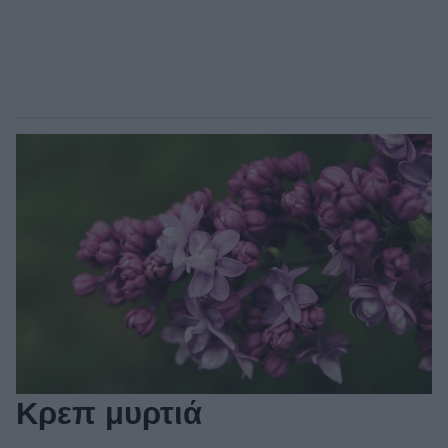
Κρεπ μυρτιά