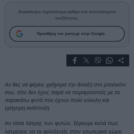
Celebrities
Συνεντεύξεις
Ανακαλύψτε περισσότερα άρθρα στα αποτελέσματα
Who
αναζήτησης.
True Stories
Ask the Guru
Προσθήκη του jenny.gr στην Google
Success Stories
Ζώδια
Living
Αν θες να φέρεις γρήγορα την άνοιξη στο μπαλκόνι
σου, τότε δεν έχεις παρά να πειραματιστείς με τα
Deco
Cooking
παρακάτω φυτά που έχουν πολύ εύκολη και
Green
γρήγορη ανάπτυξη
Αφιερώματα
Αν είσαι λάτρης των φυτών, ξέρουμε καλά πως
λατρεύεις να τα φιλοξενείς στον εσωτερικό χώρο