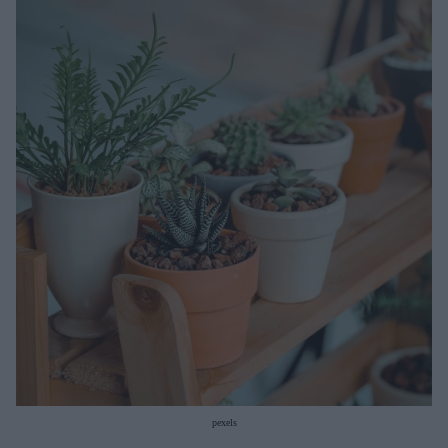
Μακιγιάζ
Beauty News
Well being
Ψυχολογία
Υγεία + Διατροφή
Σχέσεις & Σεξ
Fitness
Woman Power
Parenting
Working Girl
Real Women
Πρόσωπα
pexels