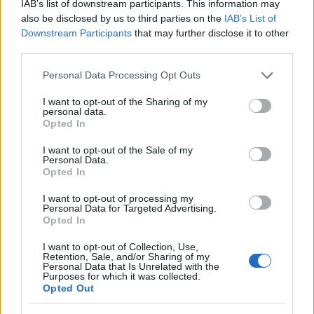
IAB’s list of downstream participants. This information may
also be disclosed by us to third parties on the
IAB’s List of
Downstream Participants
that may further disclose it to other
View this post on Instagram
third parties.
Please note that this website/app uses one or more Google
Personal Data Processing Opt Outs
services and may gather and store information including but
not limited to your visit or usage behaviour. You may click to
I want to opt-out of the Sharing of my
personal data.
grant or deny consent to Google and its third-party tags to
Opted In
use your data for below specified purposes in below Google
consent section.
I want to opt-out of the Sale of my
Personal Data.
Opted In
I want to opt-out of processing my
A post shared by judith • she versatile (@she.versatile)
Personal Data for Targeted Advertising.
Opted In
Πασχαλιά
I want to opt-out of Collection, Use,
Retention, Sale, and/or Sharing of my
Personal Data that Is Unrelated with the
Purposes for which it was collected.
Opted Out
Η Πασχαλιά είναι εξαιρετικά εύκολο φυτό χωρίς
ιδιαίτερες απαιτήσεις φροντίδας και αντέχει σε