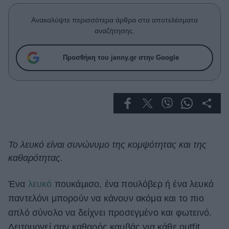
Celebrities
Συνεντεύξεις
Ανακαλύψτε περισσότερα άρθρα στα αποτελέσματα
Who
αναζήτησης.
True Stories
Ask the Guru
Προσθήκη του jenny.gr στην Google
Success Stories
Ζώδια
Living
Το λευκό είναι συνώνυμο της κομψότητας και της
καθαρότητας.
Deco
Cooking
Green
Ένα
λευκό
πουκάμισο, ένα πουλόβερ ή ένα λευκό
παντελόνι μπορούν να κάνουν ακόμα και το πιο
Αφιερώματα
απλό σύνολο να δείχνει προσεγμένο και φωτεινό.
Λειτουργεί σαν καθαρός καμβάς για κάθε outfit,