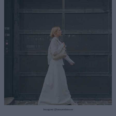
Μακιγιάζ
Beauty News
Well being
Ψυχολογία
Υγεία + Διατροφή
Σχέσεις & Σεξ
Fitness
Woman Power
Parenting
Working Girl
Real Women
Πρόσωπα
Instagram/@hannastefansson