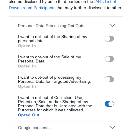
also be disclosed by us to third parties on the
IAB’s List of
υπολείμματα χωρίς να φθείρει το ύφασμα. Το
Downstream Participants
that may further disclose it to other
αποτέλεσμα μετά θα είναι πιο φωτεινά και καθαρά
third parties.
λευκά.
Please note that this website/app uses one or more Google
Personal Data Processing Opt Outs
services and may gather and store information including but
Άφησέ τα στον ήλιο να στεγνώσουν
not limited to your visit or usage behaviour. You may click to
I want to opt-out of the Sharing of my
Ο ήλιος λειτουργεί σαν φυσικό λευκαντικό και
personal data.
grant or deny consent to Google and its third-party tags to
Opted In
βοηθά στην εξουδετέρωση της κιτρινίλας, ειδικά
use your data for below specified purposes in below Google
consent section.
στα βαμβακερά.
I want to opt-out of the Sale of my
Personal Data.
Opted In
I want to opt-out of processing my
Personal Data for Targeted Advertising.
Opted In
ΔΙΑΒΑΖΟΝΤΑΙ ΤΩΡΑ
I want to opt-out of Collection, Use,
Retention, Sale, and/or Sharing of my
Personal Data that Is Unrelated with the
Purposes for which it was collected.
Opted Out
Οι μαμάκηδες του ζωδιακού: Αυτά τα ζώδια είναι
Google consents
συνήθως κολλημένα στη μαμά τους