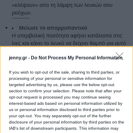
«κλέψουν» απο τη λάμψη των λευκών σου
ρούχων.
Μείωσε το απορρυπαντικό
Η υπερβολική ποσότητα αφήνει κατάλοιπα στις
ίνες και κάνει το λευκό να δείχνει θαμπό για αυτό
βάλε λιγότερο απορρυπαντικό και μην ανησυχείς,
jenny.gr -
Do Not Process My Personal Information
πάλι καθαρά είναι.
If you wish to opt-out of the sale, sharing to third parties, or
Χρησιμοποίησε μαγειρική σόδα
processing of your personal or sensitive information for
Πρόσθεσε μισό με ένα φλιτζανάκι σόδα στον
targeted advertising by us, please use the below opt-out
κάδο του πλυντηρίου σου πριν πατήσεις την
section to confirm your selection. Please note that after your
πλύση. Φρεσκάρει το ύφασμα και ενισχύει
opt-out request is processed you may continue seeing
interest-based ads based on personal information utilized by
φυσικά τη λευκότητα.
us or personal information disclosed to third parties prior to
your opt-out. You may separately opt-out of the further
Βάλε ξύδι αντί για μαλακτικό
disclosure of your personal information by third parties on the
Το λευκό ξύδι απομακρύνει άλατα και
IAB’s list of downstream participants. This information may