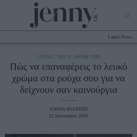
Life Now
What's New
Travel
Latest News
Culture
City Blogging
ABOUT US
ΔΙΑΦΗΜΙΣΤΕΙΤΕ
ΕΠΙΚΟΙΝΩΝΙΑ
LIVING
DECO
HOME TIPS
Πώς να επαναφέρεις το λευκό
Fashion
χρώμα στα ρούχα σου για να
Shopping
δείχνουν σαν καινούργια
Styling Tips
Fashion News
ΑΝΘΙΑ ΦΙΛΙΠΠΗ
Beauty - Ομορφιά
22 Ιανουαρίου 2026
Skincare
Μαλλιά - Νύχια