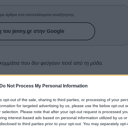
ρα άρθρα στα αποτελέσματα αναζήτησης.
του jenny.gr στην Google
α κομμάτια που δεν φεύγουν ποτέ από τη μόδα.
υτα ευέλικτο, ένα μαύρο
τζιν
μπορεί να συνδυαστεί
ασπροπρόσωπη από το πρωί μέχρι το βράδυ, τόσο σε
Do Not Process My Personal Information
ς εμφανίσεις.
to opt-out of the sale, sharing to third parties, or processing of your per
formation for targeted advertising by us, please use the below opt-out s
ξεθωριάσει και χάσει τη λάμψη του χάνει
r selection. Please note that after your opt-out request is processed y
ου το κάνει τόσο στιλάτο και chic.
eing interest-based ads based on personal information utilized by us or
disclosed to third parties prior to your opt-out. You may separately opt-