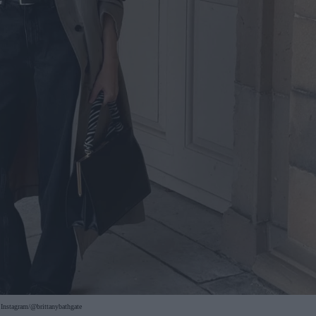
Instagram/@brittanybathgate