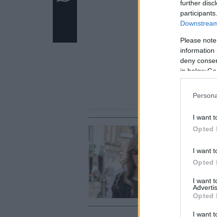
further disc
participants
Downstream 
Please note
information 
deny consent
in below Go
Persona
I want t
Opted 
SH
Η
I want t
κ
Opted 
τ
I want 
Advertis
Opted 
I want t