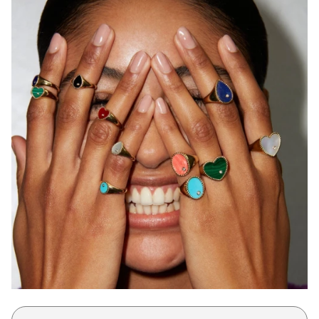
Μακιγιάζ
Beauty News
Well being
Ψυχολογία
Υγεία + Διατροφή
Σχέσεις & Σεξ
Fitness
Woman Power
Parenting
Working Girl
Real Women
Πρόσωπα