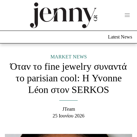
Life Now
What's New
Travel
Latest News
Culture
City Blogging
ABOUT US
ΔΙΑΦΗΜΙΣΤΕΙΤΕ
ΕΠΙΚΟΙΝΩΝΙΑ
MARKET NEWS
Όταν το fine jewelry συναντά
Fashion
το parisian cool: Η Yvonne
Shopping
Léon στον SERKOS
Styling Tips
Fashion News
JTeam
Beauty - Ομορφιά
25 Ιουνίου 2026
Skincare
Μαλλιά - Νύχια