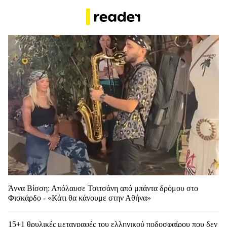
Άννα Βίσση: Απόλαυσε Τσιτσάνη από μπάντα δρόμου στο
Φισκάρδο - «Κάτι θα κάνουμε στην Αθήνα»
15+1 θρυλικές μεταγραφές του ελληνικού ποδοσφαίρου που δεν