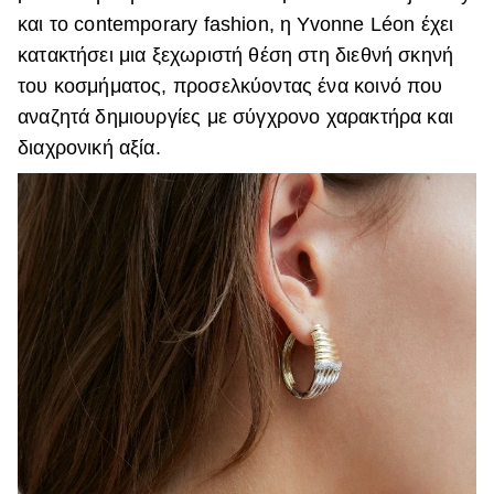
και το contemporary fashion, η Yvonne Léon έχει
ΒΟΞ
κατακτήσει μια ξεχωριστή θέση στη διεθνή σκηνή
του κοσμήματος, προσελκύοντας ένα κοινό που
αναζητά δημιουργίες με σύγχρονο χαρακτήρα και
Χωρίς Ταμπέλες
διαχρονική αξία.
Women's Forum
Hautes Grecians
Γάμος
Market News