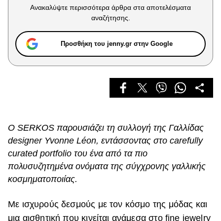
Celebrities
Ανακαλύψτε περισσότερα άρθρα στα αποτελέσματα
Συνεντεύξεις
αναζήτησης.
Who
True Stories
Προσθήκη του jenny.gr στην Google
Ask the Guru
Success Stories
Ζώδια
Living
Ο SERKOS παρουσιάζει τη συλλογή της Γαλλίδας
designer Yvonne Léon, εντάσσοντας στο carefully
Deco
curated portfolio του ένα από τα πιο
Cooking
πολυσυζητημένα ονόματα της σύγχρονης γαλλικής
Green
κοσμηματοποιίας.
Αφιερώματα
Με ισχυρούς δεσμούς με τον κόσμο της μόδας και
μια αισθητική που κινείται ανάμεσα στο fine jewelry