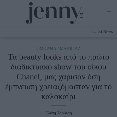
Life Now
What's New
Travel
Latest News
Culture
City Blogging
ABOUT US
ΔΙΑΦΗΜΙΣΤΕΙΤΕ
ΕΠΙΚΟΙΝΩΝΙΑ
ΟΜΟΡΦΙΑ
ΜΑΚΙΓΙΑΖ
Τα beauty looks από το πρώτο
Fashion
διαδικτυακό show του οίκου
Shopping
Chanel, μας χάρισαν όση
Styling Tips
Fashion News
έμπνευση χρειαζόμασταν για το
καλοκαίρι
Beauty - Ομορφιά
Skincare
Ελένη Τσούτση
Μαλλιά - Νύχια