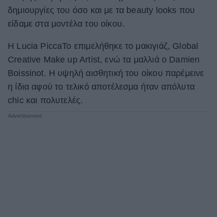
δημιουργίες του όσο και με τα beauty looks που
ΒΟΞ
είδαμε στα μοντέλα του οίκου.
H Lucia PiccaΤο επιμελήθηκε το μακιγιάζ, Global
Χωρίς Ταμπέλες
Creative Make up Artist, ενώ τα μαλλιά ο Damien
Boissinot. Η υψηλή αισθητική του οίκου παρέμεινε
η ίδια αφού το τελικό αποτέλεσμα ήταν απόλυτα
Women's Forum
chic και πολυτελές.
Hautes Grecians
Γάμος
Market News