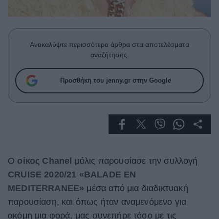
Celebrities
Συνεντεύξεις
Who
True Stories
Ανακαλύψτε περισσότερα άρθρα στα αποτελέσματα
Ask the Guru
αναζήτησης.
Success Stories
Προσθήκη του jenny.gr στην Google
Ζώδια
Living
Deco
Ο
οίκος Chanel
μόλις παρουσίασε την συλλογή
Cooking
Green
CRUISE 2020/21 «BALADE EN
MEDITERRANEE»
μέσα από μια διαδικτυακή
Αφιερώματα
παρουσίαση, και όπως ήταν αναμενόμενο για
ακόμη μια φορά, μας συνεπήρε τόσο με τις