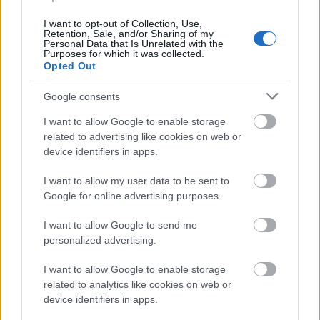
I want to opt-out of Collection, Use,
Retention, Sale, and/or Sharing of my
Personal Data that Is Unrelated with the
Purposes for which it was collected.
Opted Out
Google consents
I want to allow Google to enable storage
related to advertising like cookies on web or
device identifiers in apps.
I want to allow my user data to be sent to
Google for online advertising purposes.
Ακολουθήστε
I want to allow Google to send me
personalized advertising.
το
jenny.gr
στο
google news
και
μάθετε τα πάντα γύρω από τα
I want to allow Google to enable storage
related to analytics like cookies on web or
καλύτερα προϊόντα ομορφιάς, την
device identifiers in apps.
τέλεια εφαρμογή τους και τα πιο