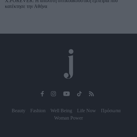
X.FOREVER: Η απόλυτη οπτικοακουστική εμπειρία που
κατέκτησε την Αθήνα
Beauty
Fashion
Well Being
Life Now
Πρόσωπα
Woman Power