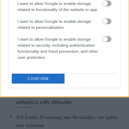
I want to allow Google to enable storage
hot beauty news.
related to functionality of the website or app.
I want to allow Google to enable storage
related to personalization.
I want to allow Google to enable storage
ΔΙΑΒΑΖΟΝΤΑΙ ΤΩΡΑ
related to security, including authentication
functionality and fraud prevention, and other
user protection.
Οι μαμάκηδες του ζωδιακού: Αυτά τα ζώδια είναι
συνήθως κολλημένα στη μαμά τους
CONFIRM
Τα 6 σημεία του σπιτιού που δεν χρειάζεται να
καθαρίζεις κάθε εβδομάδα
3-3-3 rule: Ο κανόνας που θα αλλάξει τον τρόπο
που ντύνεσαι