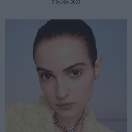
9 Ιουνίου 2020
Μακιγιάζ
Beauty News
Well being
Ψυχολογία
Υγεία + Διατροφή
Σχέσεις & Σεξ
Fitness
Woman Power
Parenting
Working Girl
Real Women
Πρόσωπα