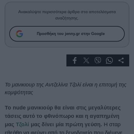
Celebrities
Συνεντεύξεις
Ανακαλύψτε περισσότερα άρθρα στα αποτελέσματα
Who
αναζήτησης.
True Stories
Ask the Guru
Προσθήκη του jenny.gr στην Google
Success Stories
Ζώδια
Living
Το μανικιουρ της Αντζελίνα Τζολί είναι η επιτομή της
κομψότητας
Deco
Cooking
Green
Το nude μανικιούρ θα είναι στις μεγαλύτερες
τάσεις αυτό το φθινόπωρο και η αγαπημένη
Αφιερώματα
μας
Τζολί
μας δίνει μία πρώτη γεύση.
Η σταρ
εθεάθη να φεύγει από το ξενοδοχείο που διέμενε