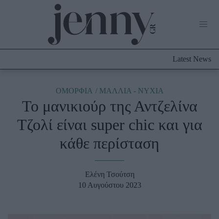
Life Now
What's New
Travel
Latest News
Culture
City Blogging
ABOUT US
ΔΙΑΦΗΜΙΣΤΕΙΤΕ
ΕΠΙΚΟΙΝΩΝΙΑ
ΟΜΟΡΦΙΑ
ΜΑΛΛΙΑ - ΝΥΧΙΑ
Το μανικιούρ της Αντζελίνα
Fashion
Τζολί είναι super chic και για
Shopping
κάθε περίσταση
Styling Tips
Fashion News
Ελένη Τσούτση
Beauty - Ομορφιά
10 Αυγούστου 2023
Skincare
Μαλλιά - Νύχια