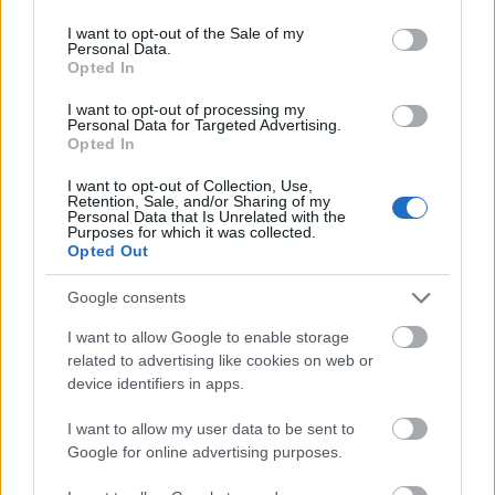
use your data for below specified purposes in below Google
consent section.
I want to opt-out of the Sale of my
Personal Data.
Opted In
I want to opt-out of processing my
Personal Data for Targeted Advertising.
Opted In
I want to opt-out of Collection, Use,
Retention, Sale, and/or Sharing of my
Personal Data that Is Unrelated with the
Purposes for which it was collected.
Opted Out
Ακολουθήστε το
jenny.gr
στο
google
Google consents
news
και μάθετε τα πάντα γύρω από
I want to allow Google to enable storage
related to advertising like cookies on web or
τα καλύτερα προϊόντα ομορφιάς, την
device identifiers in apps.
τέλεια εφαρμογή τους και τα πιο hot
I want to allow my user data to be sent to
beauty news.
Google for online advertising purposes.