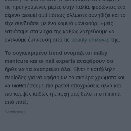
τις προηγούμενες μέρες στην Ιταλία, φορώντας ένα
ΒΟΞ
αέρινο casual outfit,όπως άλλωστε συνηθίζει και το
είχε συνδυάσει με ένα κομψό μανικιούρ. Εμείς
Χωρίς Ταμπέλες
εστιάσαμε στα νύχια της καθώς λατρεύουμε να
αντλούμε έμπνευση από τις
beauty επιλογές
της.
Το συγκεκριμένο trend ονομάζεται milky
Women's Forum
manicure και οι nail experts αναφέρουν ότι
ήρθε να τα ανατρέψει όλα.
Είναι η κατάλληλη
Hautes Grecians
περίοδος για να αφήσουμε τα σκούρα χρώματα και
να υιοθετήσουμε πιο pastel αποχρώσεις αλλά και
πιο κομψές καθώς η εποχή μας θέλει πιο minimal
Γάμος
από ποτέ.
Market News