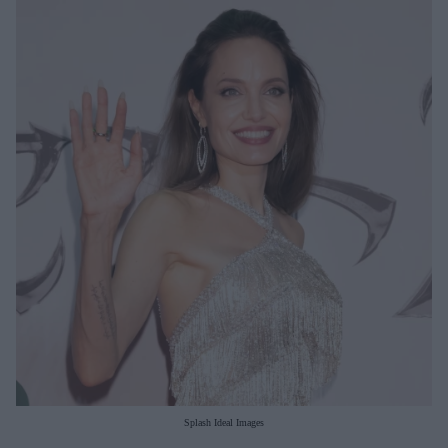
Μακιγιάζ
Beauty News
Well being
Ψυχολογία
Υγεία + Διατροφή
Σχέσεις & Σεξ
Fitness
Woman Power
Parenting
Working Girl
Real Women
Πρόσωπα
Splash Ideal Images