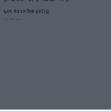
Εσύ θα το δοκίμαζες;