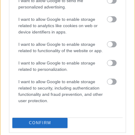
I want to allow Google to send me
personalized advertising.
I want to allow Google to enable storage
ΔΙΑΒΑΖΟΝΤΑΙ ΤΩΡΑ
related to analytics like cookies on web or
device identifiers in apps.
I want to allow Google to enable storage
Οι μαμάκηδες του ζωδιακού: Αυτά τα ζώδια είναι
related to functionality of the website or app.
συνήθως κολλημένα στη μαμά τους
I want to allow Google to enable storage
related to personalization.
Τα 6 σημεία του σπιτιού που δεν χρειάζεται να
I want to allow Google to enable storage
καθαρίζεις κάθε εβδομάδα
related to security, including authentication
functionality and fraud prevention, and other
3-3-3 rule: Ο κανόνας που θα αλλάξει τον τρόπο
user protection.
που ντύνεσαι
CONFIRM