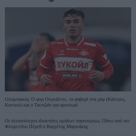
Ολυμπιακός: Ο φορ Ουγκάλντε, τα φαβορί στα χαφ (Κάσερες,
Καντιού) και ο Τικνιζιάν για αριστερά
Οι πλουσιότεροι ιδιοκτήτες ομάδων παγκοσμίως: Πάνω από τον
Φλορεντίνο Πέρεθ ο Βαγγέλης Μαρινάκης