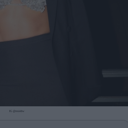
IG @rosiehw