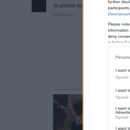
further disc
τα μαλλιά σου με ένα απλό άρωμ
participants
Downstream 
Please note
information 
deny consent
in below Go
Persona
I want t
Opted 
I want t
Opted 
ΜΑ
I want 
Θ
Advertis
Opted 
δ
I want t