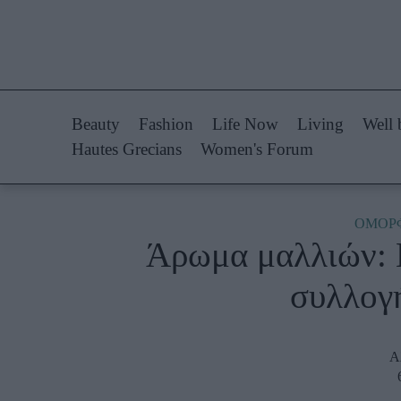
Life Now
Fashion
What's New
Shopping
Beauty
Fashion
Life Now
Living
Well 
Travel
Styling Tips
Hautes Grecians
Women's Forum
Culture
Fashion Ne
City Blogging
ΟΜΟΡ
Άρωμα μαλλιών: 
Woman Power
Πρόσω
συλλογ
Parenting
Celebrities
Working Girl
Συνεντεύξεις
Α
Real Women
Who
True Stories