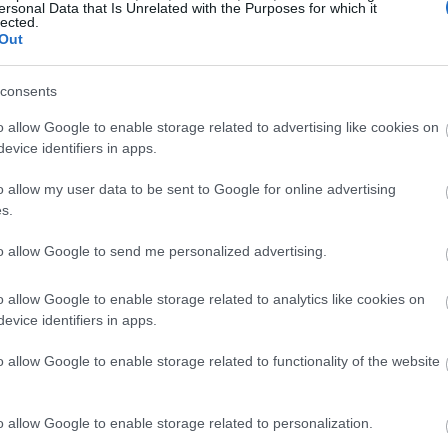
ersonal Data that Is Unrelated with the Purposes for which it
lected.
Out
ν
consents
o allow Google to enable storage related to advertising like cookies on
αποκλειστικά για εφαρμογή στα μαλλιά δεν λερώνει τα
evice identifiers in apps.
ολικό για να το βάζεις στην τσάντα σου, ώστε να το
ης ημέρας σε περίπτωση απροσδόκητων γεγονότων. Στα
o allow my user data to be sent to Google for online advertising
s.
μαλλιά είναι τα πρώτα που εμποτίζονται με τη μυρωδιά
σμό μπορείς να φρεσκάρεις λίγο το άρωμά τους
to allow Google to send me personalized advertising.
o allow Google to enable storage related to analytics like cookies on
evice identifiers in apps.
o allow Google to enable storage related to functionality of the website
o allow Google to enable storage related to personalization.