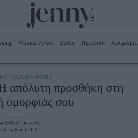
Beauty -
Ομορφιά
ABOUT US
ΔΙΑΦΗΜΙΣΤΕΙΤΕ
ΕΠΙΚΟΙΝΩΝΙΑ
being
Woman Power
Ζώδια
Πρόσωπα
Αφιερώμα
Skincare
ws
Μαλλιά - Νύχια
Μακιγιάζ
Beauty News
ΦΙΑ
ΜΑΛΛΙΑ - ΝΥΧΙΑ
Η απόλυτη προσθήκη στη
πα
Ζώδια
ή ομορφιάς σου
λεξάνδρα Τρύφωνος
6 Δεκεμβρίου 2023