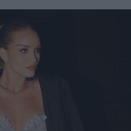
u
ies
Χωρίς Ταμπέλες
Market News