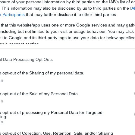
losure of your personal information by third parties on the IAB’s list of
α.
. This information may also be disclosed by us to third parties on the
IA
Participants
that may further disclose it to other third parties.
 that this website/app uses one or more Google services and may gath
including but not limited to your visit or usage behaviour. You may click 
 to Google and its third-party tags to use your data for below specifi
ogle consent section.
l Data Processing Opt Outs
o opt-out of the Sharing of my personal data.
In
o opt-out of the Sale of my Personal Data.
In
ΛΛΙΑ - ΝΥΧΙΑ
to opt-out of processing my Personal Data for Targeted
έλεις να μακρύνεις τα μαλλιά σου; Ώρα να
ing.
In
οκιμάσεις αυτό το θαυματουργό έλαιο
o opt-out of Collection, Use, Retention, Sale, and/or Sharing