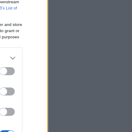
 downstream
B’s List of
er and store
to grant or
ed purposes