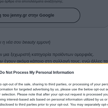
ρα άρθρα στα αποτελέσματα αναζήτησης.
του jenny.gr στην Google
ι η νέα σου beauty εμμονή
ν μια ξεχωριστή κατηγορία προϊόντων ομορφιάς.
μην έχουν ακόμα κάποιο στη συλλογή τους, ενώ άλλες τα
α αποχωριστούν. Ενώ, για κάποιες άλλες που δεν
Do Not Process My Personal Information
α τους είναι ο ιδανικός σύμμαχος ομορφιάς.
to opt-out of the sale, sharing to third parties, or processing of your per
 από τα κλασσικά αρώματα
. Οι συνθέσεις τους είναι
formation for targeted advertising by us, please use the below opt-out s
υγκεντρώσεις, και περιέχουν συστατικά που
r selection. Please note that after your opt-out request is processed y
τα μαλλιά από τις ακτίνες του ήλιου και άλλους
eing interest-based ads based on personal information utilized by us or
disclosed to third parties prior to your opt-out. You may separately opt-
ς εκ τούτου, θα πρέπει να αποφεύγεις να αρωματίζεις