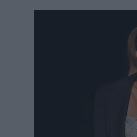
Ask the Gur
Success Stor
Αφιερώματα
ΒΟΞ
Hautes Grecians
Γάμος