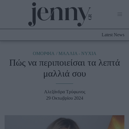
Life Now
What's New
Travel
Latest News
Culture
City Blogging
ABOUT US
ΔΙΑΦΗΜΙΣΤΕΙΤΕ
ΕΠΙΚΟΙΝΩΝΙΑ
ΟΜΟΡΦΙΑ
ΜΑΛΛΙΑ - ΝΥΧΙΑ
Πώς να περιποιείσαι τα λεπτά
Fashion
μαλλιά σου
Shopping
Styling Tips
Fashion News
Αλεξάνδρα Τρύφωνος
29 Οκτωβρίου 2024
Beauty - Ομορφιά
Skincare
Μαλλιά - Νύχια