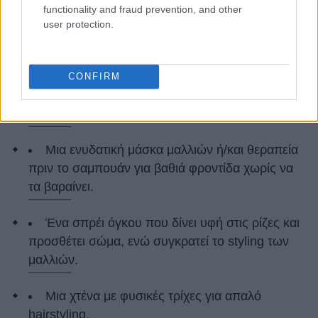
functionality and fraud prevention, and other
user protection.
Ένα σαμπουάν καθαρισμού ειδικά
CONFIRM
σχεδιασμένο για τις ανάγκες των λεπτών
μαλλιών.
Μια ενυδατική μάσκα μαλλιών ή/και θεραπεία
πριν το σαμπουάν για βαθιά φροντίδα χωρίς να
τα βαραίνει.
Ένα σπρέι όγκου που δίνει υφή στις ρίζες και
προσθέτει σώμα, ενώ συγκρατεί το styling των
μαλλιών.
Μια χτένα με φυσικές τρίχες για απαλό
hairstyling.