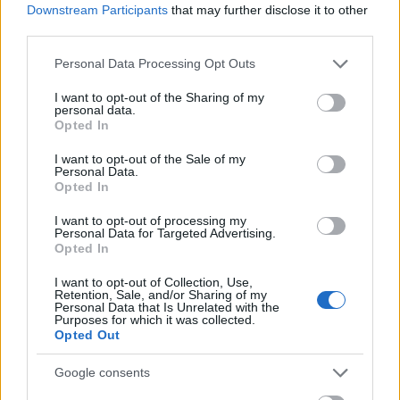
Downstream Participants
that may further disclose it to other
third parties.
Please note that this website/app uses one or more Google
Personal Data Processing Opt Outs
IG @emmawinterhagen
services and may gather and store information including but
not limited to your visit or usage behaviour. You may click to
I want to opt-out of the Sharing of my
Η ιδανική ρουτίνα περιποίησης για τα λεπτά μαλλιά
personal data.
grant or deny consent to Google and its third-party tags to
Opted In
περιλαμβάνει:
use your data for below specified purposes in below Google
consent section.
I want to opt-out of the Sale of my
Personal Data.
Opted In
I want to opt-out of processing my
Personal Data for Targeted Advertising.
Opted In
I want to opt-out of Collection, Use,
Retention, Sale, and/or Sharing of my
Personal Data that Is Unrelated with the
Purposes for which it was collected.
Opted Out
Google consents