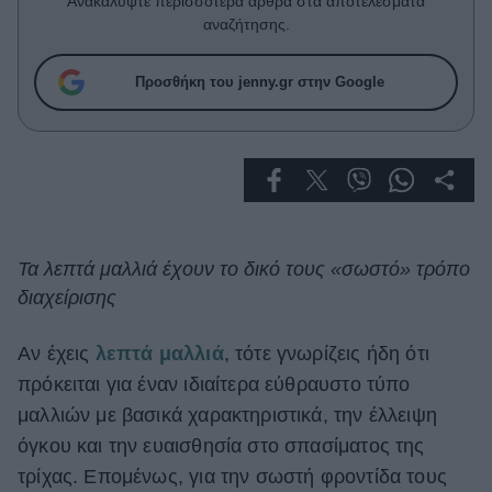
Ανακαλύψτε περισσότερα άρθρα στα αποτελέσματα
Celebrities
αναζήτησης.
Συνεντεύξεις
Who
Προσθήκη του jenny.gr στην Google
True Stories
Ask the Guru
Success Stories
Ζώδια
Τα λεπτά μαλλιά έχουν το δικό τους «σωστό» τρόπο
Living
διαχείρισης
Deco
Αν έχεις
λεπτά μαλλιά
, τότε γνωρίζεις ήδη ότι
Cooking
πρόκειται για έναν ιδιαίτερα εύθραυστο τύπο
Green
μαλλιών με βασικά χαρακτηριστικά, την έλλειψη
Αφιερώματα
όγκου και την ευαισθησία στο σπασίματος της
τρίχας. Επομένως, για την σωστή φροντίδα τους