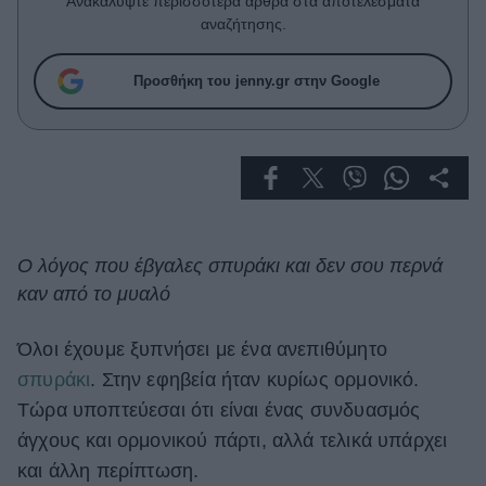
Ανακαλύψτε περισσότερα άρθρα στα αποτελέσματα
Celebrities
αναζήτησης.
Συνεντεύξεις
Who
Προσθήκη του jenny.gr στην Google
True Stories
Ask the Guru
Success Stories
Ζώδια
Ο λόγος που έβγαλες σπυράκι και δεν σου περνά
Living
καν από το μυαλό
Deco
Όλοι έχουμε ξυπνήσει με ένα ανεπιθύμητο
Cooking
σπυράκι
. Στην εφηβεία ήταν κυρίως ορμονικό.
Green
Τώρα υποπτεύεσαι ότι είναι ένας συνδυασμός
Αφιερώματα
άγχους και ορμονικού πάρτι, αλλά τελικά υπάρχει
και άλλη περίπτωση.