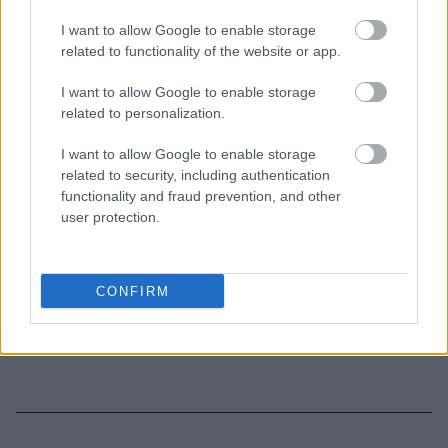
I want to allow Google to enable storage
3-3-3 rule: Ο κανόνας που θα αλλάξει τον τρόπο
related to functionality of the website or app.
που ντύνεσαι
I want to allow Google to enable storage
related to personalization.
I want to allow Google to enable storage
related to security, including authentication
TAGS
ΣΠΥΡΑΚΙΑ
functionality and fraud prevention, and other
user protection.
CONFIRM