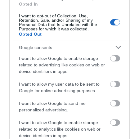
Opted In
μάθετε τα πάντα γύρω από τα
καλύτερα προϊόντα ομορφιάς, την
I want to opt-out of Collection, Use,
Retention, Sale, and/or Sharing of my
Personal Data that Is Unrelated with the
τέλεια εφαρμογή τους και τα πιο
Purposes for which it was collected.
Opted Out
hot beauty news.
Google consents
I want to allow Google to enable storage
related to advertising like cookies on web or
device identifiers in apps.
ΔΙΑΒΑΖΟΝΤΑΙ ΤΩΡΑ
I want to allow my user data to be sent to
Google for online advertising purposes.
I want to allow Google to send me
Οι μαμάκηδες του ζωδιακού: Αυτά τα ζώδια είναι
personalized advertising.
συνήθως κολλημένα στη μαμά τους
I want to allow Google to enable storage
related to analytics like cookies on web or
Τα 6 σημεία του σπιτιού που δεν χρειάζεται να
device identifiers in apps.
καθαρίζεις κάθε εβδομάδα