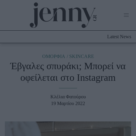
Life Now
What's New
Travel
Latest News
Culture
City Blogging
ABOUT US
ΔΙΑΦΗΜΙΣΤΕΙΤΕ
ΕΠΙΚΟΙΝΩΝΙΑ
ΟΜΟΡΦΙΑ
SKINCARE
Έβγαλες σπυράκι; Μπορεί να
Fashion
οφείλεται στο Instagram
Shopping
Styling Tips
Fashion News
Κλέλια Φατούρου
19 Μαρτίου 2022
Beauty - Ομορφιά
Skincare
Μαλλιά - Νύχια