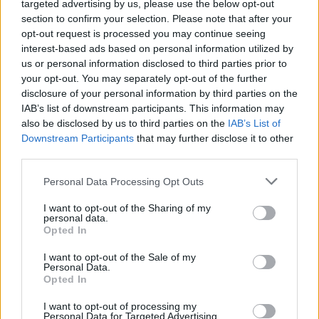
targeted advertising by us, please use the below opt-out
section to confirm your selection. Please note that after your
opt-out request is processed you may continue seeing
interest-based ads based on personal information utilized by
us or personal information disclosed to third parties prior to
your opt-out. You may separately opt-out of the further
disclosure of your personal information by third parties on the
IAB’s list of downstream participants. This information may
also be disclosed by us to third parties on the
IAB’s List of
Downstream Participants
that may further disclose it to other
third parties.
Please note that this website/app uses one or more Google
Personal Data Processing Opt Outs
services and may gather and store information including but
not limited to your visit or usage behaviour. You may click to
I want to opt-out of the Sharing of my
personal data.
grant or deny consent to Google and its third-party tags to
Opted In
use your data for below specified purposes in below Google
consent section.
I want to opt-out of the Sale of my
Personal Data.
Opted In
Ακολουθήστε
I want to opt-out of processing my
το
jenny.gr
στο
google news
και
Personal Data for Targeted Advertising.