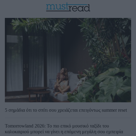
5 σημάδια ότι το σπίτι σου χρειάζεται επειγόντως summer reset
Tomorrowland 2026: Το πιο επικό μουσικό ταξίδι του
καλοκαιριού μπορεί να γίνει η επόμενη μεγάλη σου εμπειρία