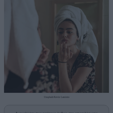
Μακιγιάζ
Beauty News
Well being
Ψυχολογία
Υγεία + Διατροφή
Σχέσεις & Σεξ
Fitness
Woman Power
Parenting
Working Girl
Real Women
Unsplash/Kevin Laminto
Πρόσωπα