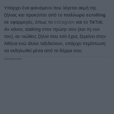
ΒΟΞ
Υπάρχει ένα φαινόμενο που λέγεται ακμή της
ζήλιας και προκύπτει από το
πολύωρο scrolling
σε εφαρμογές, όπως το
Instagram
και το TikTok.
Χωρίς Ταμπέλες
Αν κάνεις stalking στον πρώην σου (και τη νυν
του), αν νιώθεις ζήλια που εσύ έχεις ξεμείνει στην
Αθήνα ενώ άλλοι ταξιδεύουν, υπάρχει περίπτωση
Women's Forum
να εκδηλωθεί μέσα από το δέρμα σου.
Hautes Grecians
Γάμος
Market News