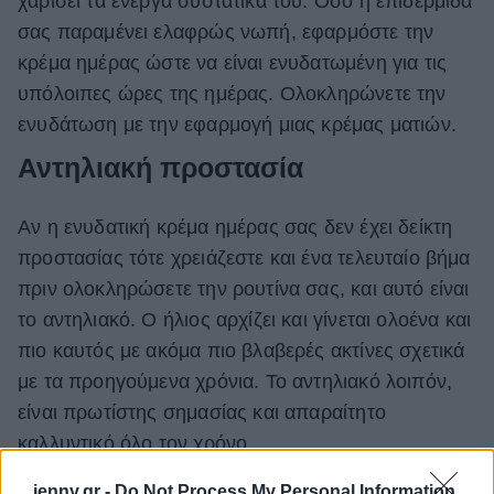
χαρίσει τα ενεργά συστατικά του. Όσο η επιδερμίδα
σας παραμένει ελαφρώς νωπή, εφαρμόστε την
κρέμα ημέρας ώστε να είναι ενυδατωμένη για τις
υπόλοιπες ώρες της ημέρας. Ολοκληρώνετε την
ενυδάτωση με την εφαρμογή μιας κρέμας ματιών.
Αντηλιακή προστασία
Αν η ενυδατική κρέμα ημέρας σας δεν έχει δείκτη
προστασίας τότε χρειάζεστε και ένα τελευταίο βήμα
πριν ολοκληρώσετε την ρουτίνα σας, και αυτό είναι
το αντηλιακό. Ο ήλιος αρχίζει και γίνεται ολοένα και
πιο καυτός με ακόμα πιο βλαβερές ακτίνες σχετικά
με τα προηγούμενα χρόνια. Το αντηλιακό λοιπόν,
είναι πρωτίστης σημασίας και απαραίτητο
καλλυντικό όλο τον χρόνο.
jenny.gr -
Do Not Process My Personal Information