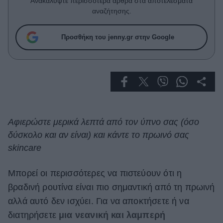
Ανακαλύψτε περισσότερα άρθρα στα αποτελέσματα
Celebrities
αναζήτησης.
Συνεντεύξεις
Who
Προσθήκη του jenny.gr στην Google
True Stories
Ask the Guru
Success Stories
Ζώδια
Αφιερώστε μερικά λεπτά από τον ύπνο σας (όσο
Living
δύσκολο και αν είναι) και κάντε το πρωινό σας
skincare
Deco
Cooking
Μπορεί οι περισσότερες να πιστεύουν ότι η
Green
βραδινή ρουτίνα είναι πιο σημαντική από τη πρωινή
Αφιερώματα
αλλά αυτό δεν ισχύει. Για να αποκτήσετε ή να
διατηρήσετε
μια νεανική και λαμπερή