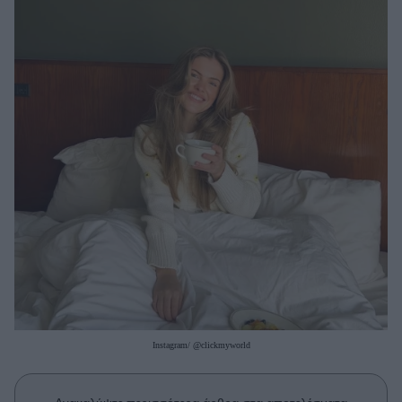
Μακιγιάζ
Beauty News
Well being
Ψυχολογία
Υγεία + Διατροφή
Σχέσεις & Σεξ
Fitness
Woman Power
Parenting
Working Girl
Real Women
Instagram/ @clickmyworld
Πρόσωπα