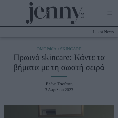
Life Now
What's New
Travel
Latest News
Culture
City Blogging
ABOUT US
ΔΙΑΦΗΜΙΣΤΕΙΤΕ
ΕΠΙΚΟΙΝΩΝΙΑ
ΟΜΟΡΦΙΑ
SKINCARE
Πρωινό skincare: Κάντε τα
Fashion
βήματα με τη σωστή σειρά
Shopping
Styling Tips
Fashion News
Ελένη Τσούτση
3 Απριλίου 2023
Beauty - Ομορφιά
Skincare
Μαλλιά - Νύχια