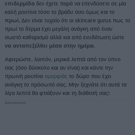
επιδερμίδα
δεν έχετε παρά να επενδύσετε σε μία
ΒΟΞ
καλή ρουτίνα τόσο το βράδυ όσο όμως και το
πρωί.
Δεν είναι τυχαίο ότι οι skincare gurus πως το
πρωί το δέρμα έχει μεγάλη ανάγκη από έναν
Χωρίς Ταμπέλες
σωστό καθαρισμό αλλά και από ενυδάτωση ώστε
να ανταπεξέλθει μέσα στην ημέρα.
Women's Forum
Αφιερώστε, λοιπόν, μερικά λεπτά από τον ύπνο
σας (όσο δύσκολο και αν είναι) και κάντε την
πρωινή ρουτίνα
ομορφιάς
το δώρο που έχει
Hautes Grecians
ανάγκη το πρόσωπό σας. Μην ξεχνάτε ότι αυτά τα
λίγα λεπτά θα φτιάξουν και τη διάθεσή σας!
Γάμος
Market News