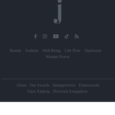
Beauty
Fashion
Well Being
Life Now
Πρόσωπα
Woman Power
About
Our Awards
Διαφημιστείτε
Επικοινωνία
Όροι Χρήσης
Πολιτική Απορρήτου
2026 Jenny.gr | All rights reserved