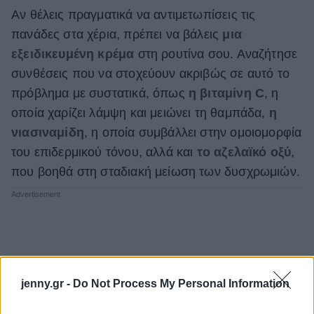
Αν θέλεις πραγματικά να αντιμετωπίσεις τις
πανάδες στα χέρια, πρέπει να βάλεις
μια
εξειδικευμένη κρέμα
στη ρουτίνα σου. Αναζήτησε
συνθέσεις που να στοχεύουν ακριβώς σε αυτό το
πρόβλημα με συστατικά, όπως
η βιταμίνη C
, η
οποία χαρίζει λάμψη και μειώνει τη θαμπάδα,
η
νιασιναμίδη
, η οποία συμβάλλει στην ομοιομορφία
του επιδερμικού τόνου, αλλά και
το αζελαϊκό οξύ
,
που βοηθά στη σταδιακή μείωση των δυσχρωμιών.
jenny.gr -
Do Not Process My Personal Information