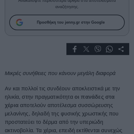
Ανακαλύψτε περισσότερα άρθρα στα αποτελέσματα
Celebrities
αναζήτησης.
Συνεντεύξεις
Who
Προσθήκη του jenny.gr στην Google
True Stories
Ask the Guru
Success Stories
Ζώδια
Μικρές συνήθειες που κάνουν μεγάλη διαφορά
Living
Αν και πολλοί τις συνδέουν αποκλειστικά με την
Deco
ηλικία, στην πραγματικότητα
οι πανάδες στα
Cooking
χέρια
αποτελούν αποτέλεσμα συσσώρευσης
Green
μελανίνης, δηλαδή της φυσικής χρωστικής που
Αφιερώματα
προστατεύει το δέρμα από την υπεριώδη
ακτινοβολία. Τα χέρια, επειδή εκτίθενται συνεχώς