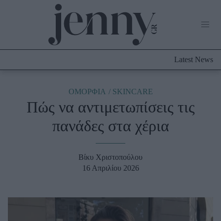
Life Now
What's New
Travel
Latest News
Culture
City Blogging
ABOUT US
ΔΙΑΦΗΜΙΣΤΕΙΤΕ
ΕΠΙΚΟΙΝΩΝΙΑ
ΟΜΟΡΦΙΑ
SKINCARE
Πώς να αντιμετωπίσεις τις
Fashion
πανάδες στα χέρια
Shopping
Styling Tips
Fashion News
Βίκυ Χριστοπούλου
16 Απριλίου 2026
Beauty - Ομορφιά
Skincare
Μαλλιά - Νύχια