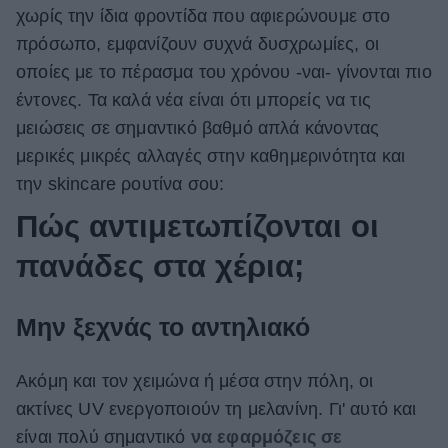
χωρίς την ίδια φροντίδα που αφιερώνουμε στο
ΒΟΞ
πρόσωπο, εμφανίζουν συχνά δυσχρωμίες, οι
οποίες με το πέρασμα του χρόνου -ναι- γίνονται πιο
έντονες. Τα καλά νέα είναι ότι μπορείς να τις
Χωρίς Ταμπέλες
μειώσεις σε σημαντικό βαθμό απλά κάνοντας
μερικές μικρές αλλαγές στην καθημερινότητα και
Women's Forum
την skincare ρουτίνα σου:
Πώς αντιμετωπίζονται οι
πανάδες στα χέρια;
Hautes Grecians
Μην ξεχνάς το αντηλιακό
Γάμος
Ακόμη και τον χειμώνα ή μέσα στην πόλη, οι
ακτίνες UV ενεργοποιούν τη μελανίνη. Γι' αυτό και
Market News
είναι πολύ σημαντικό
να εφαρμόζεις σε