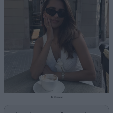
Μακιγιάζ
Beauty News
Well being
Ψυχολογία
Υγεία + Διατροφή
Σχέσεις & Σεξ
Fitness
Woman Power
Parenting
Working Girl
Real Women
IG @emitaz
Πρόσωπα