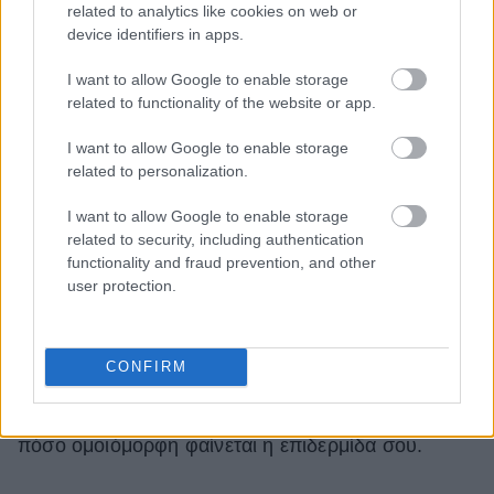
related to analytics like cookies on web or
device identifiers in apps.
A post shared by EMELIE LINDMARK (@emitaz)
I want to allow Google to enable storage
related to functionality of the website or app.
Μικρές καθημερινές συνήθειες που
I want to allow Google to enable storage
κάνουν διαφορά
related to personalization.
I want to allow Google to enable storage
Φόρεσε γάντια όταν χρησιμοποιείς
related to security, including authentication
καθαριστικά, ανανέωσε την κρέμα χεριών μετά
functionality and fraud prevention, and other
user protection.
το πλύσιμο και απόφυγε την παρατεταμένη
έκθεση στον ήλιο τις ώρες έντονης
ακτινοβολίας
: Μπορεί να ακούγονται απλές, αλλά
CONFIRM
αυτές είναι μερικές από τις καθημερινές συνήθειες
που μπορούν να κάνουν σπουδαία διαφορά στο
πόσο ομοιόμορφη φαίνεται η επιδερμίδα σου.