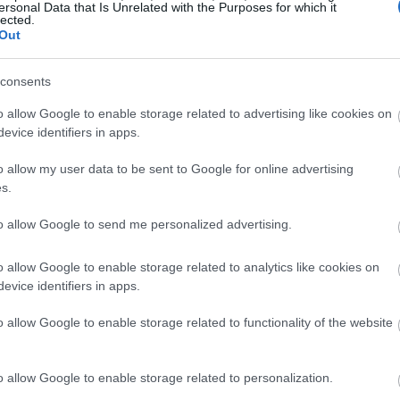
ersonal Data that Is Unrelated with the Purposes for which it
lected.
, μια χαρά. Αν δε σας αρέσει το “Rumors”, εντάξει. Αλλ
Out
της εμφάνισής μου».
consents
o allow Google to enable storage related to advertising like cookies on
evice identifiers in apps.
o allow my user data to be sent to Google for online advertising
s.
to allow Google to send me personalized advertising.
o allow Google to enable storage related to analytics like cookies on
evice identifiers in apps.
o allow Google to enable storage related to functionality of the website
o allow Google to enable storage related to personalization.