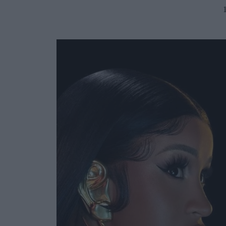
Ask the Gur
Success Stor
Αφιερώματα
ΒΟΞ
Hautes Grecians
Γάμος