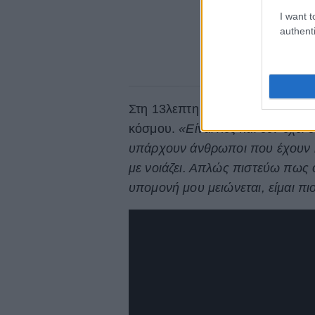
I want t
authenti
Στη 13λεπτη live μετάδοσή της, ε
κόσμου.
«Είναι λες και δεν έχει
υπάρχουν άνθρωποι που έχουν 
με νοιάζει. Απλώς πιστεύω πως 
υπομονή μου μειώνεται, είμαι πιο