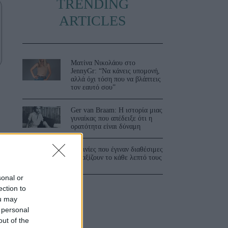
TRENDING
ARTICLES
Ματίνα Νικολάου στο
JennyGr: “Να κάνεις υπομονή,
αλλά όχι τόση που να βλάπτεις
τον εαυτό σου”
Ger van Braam: Η ιστορία μιας
γυναίκας που απέδειξε ότι η
ορατότητα είναι δύναμη
3 ταινίες που έγιναν διαθέσιμες
και αξίζουν το κάθε λεπτό τους
sonal or
ection to
ou may
 personal
out of the