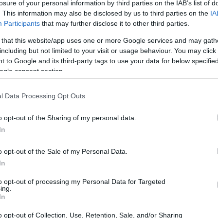
losure of your personal information by third parties on the IAB’s list of
. This information may also be disclosed by us to third parties on the
IA
Participants
that may further disclose it to other third parties.
 that this website/app uses one or more Google services and may gath
including but not limited to your visit or usage behaviour. You may click 
 to Google and its third-party tags to use your data for below specifi
ogle consent section.
l Data Processing Opt Outs
NOW
o opt-out of the Sharing of my personal data.
 Lizzo είναι η «καλλιτέχνης της χρονιάς» -
In
ωτογραφίζεται φορώντας Mary Katranzou
o opt-out of the Sale of my Personal Data.
In
to opt-out of processing my Personal Data for Targeted
ing.
 σχόλια για να μην τους δώσει περισσότερη σημασία απ
In
ς
«είναι χοντροφοβικό, ρατσιστικό και με πονάει».
o opt-out of Collection, Use, Retention, Sale, and/or Sharing