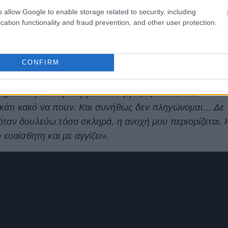
o allow Google to enable storage related to security, including
cation functionality and fraud prevention, and other user protection.
CONFIRM
ίπε ότι δεν αισθάνεται την αποδοχή και την εκτίμηση το
 σημασία η θετική ενέργεια που βγάζεις, πάντα θα
κάτι κακό να πουν. Και συνήθως δεν πληγώνομαι… Δε
όταν δουλεύω τόσο σκληρά, η ανοχή μου περιορίζεται. 
 ευαίσθητη και με αγγίζει».