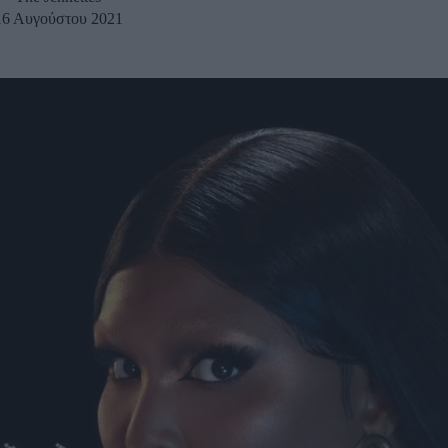
16 Αυγούστου 2021
u
ies
Χωρίς Ταμπέλες
Market News