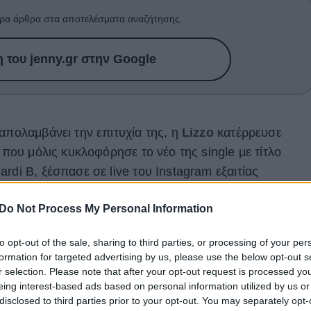
ρα άρθρα στα αποτελέσματα αναζήτησης.
του jenny.gr στην Google
απολαμβάνει την επιτυχία της, η
Lizzo
κατέρρευσε
 που μόλις κυκλοφόρησε το νέο της single με τίτλο
rdi B, ξέσπασε σε live του Instagram εξαιτίας
έχθηκε στα social media.
Do Not Process My Personal Information
ίμαι πιο χαρούμενη από ποτέ… Νιώθω τόσο down»
, είπε
 το Yahoo! Entertainment.
«Θέλω να πω, πονάω τόσο».
to opt-out of the sale, sharing to third parties, or processing of your per
formation for targeted advertising by us, please use the below opt-out s
r selection. Please note that after your opt-out request is processed y
eing interest-based ads based on personal information utilized by us or
disclosed to third parties prior to your opt-out. You may separately opt-