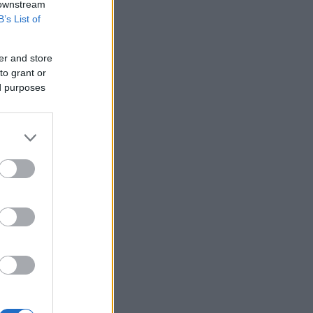
 downstream
B’s List of
er and store
to grant or
ed purposes
’