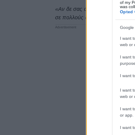
of my P
was col
«Αν δε σας αρέσει η μουσική μου
Opted 
σε πολλούς δεν αρέσω εξαιτίας 
Google 
I want t
web or d
I want t
purpose
I want 
I want t
web or d
I want t
or app.
I want t