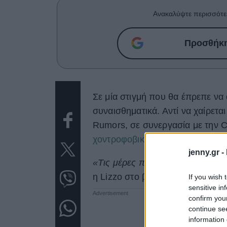
Ανακαλύψτε περισσότε
Προσθήκη 
Σε μία στιγμή που θα έπρεπε να 
συναισθηματικά. Αντί να χαίρεται
Rumors, σε συνεργασία με την Ca
χοντροφοβικών επιθέσεων
που δ
jenny.gr -
«Τις μέρες που θα έπρεπε να ε
η Lizzo στο βίντεο, σύμφωνα με
If you wish 
sensitive in
confirm you
continue se
information 