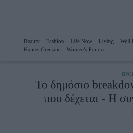
Life Now
Fashion
What's New
Shopping
Beauty
Fashion
Life Now
Living
Well 
Travel
Styling Tips
Hautes Grecians
Women's Forum
Culture
Fashion Ne
City Blogging
ΠΡΟ
Το δημόσιο breakdow
Woman Power
Πρόσω
που δέχεται - Η συ
Parenting
Celebrities
Working Girl
Συνεντεύξεις
Real Women
Who
True Stories