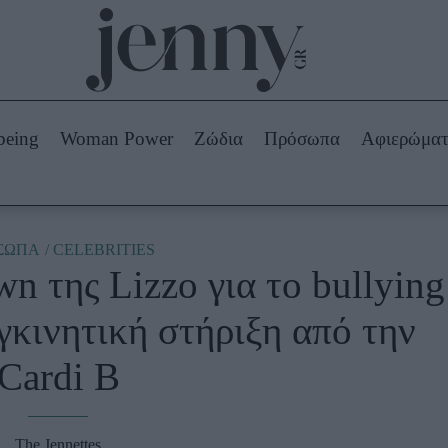
Beauty -
Ομορφιά
ABOUT US
ΔΙΑΦΗΜΙΣΤΕΙΤΕ
ΕΠΙΚΟΙΝΩΝΙΑ
being
Woman Power
Ζώδια
Πρόσωπα
Αφιερώμα
Skincare
ws
Μαλλιά - Νύχια
Μακιγιάζ
Beauty News
ΣΩΠΑ
CELEBRITIES
n της Lizzo για το bullying
πα
Ζώδια
γκινητική στήριξη από την
Cardi B
The Jennettes