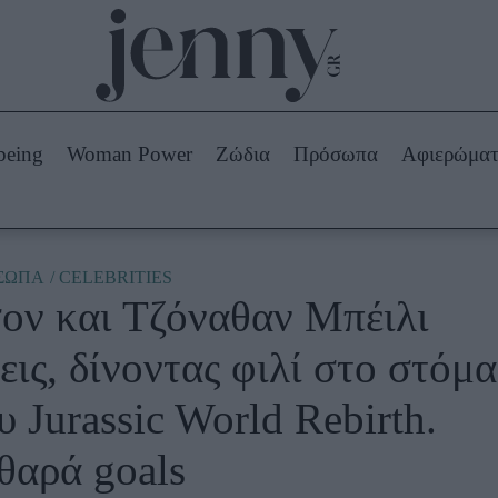
Beauty -
Ομορφιά
ABOUT US
ΔΙΑΦΗΜΙΣΤΕΙΤΕ
ΕΠΙΚΟΙΝΩΝΙΑ
being
Woman Power
Ζώδια
Πρόσωπα
Αφιερώμα
Skincare
ws
Μαλλιά - Νύχια
Μακιγιάζ
Beauty News
ΣΩΠΑ
CELEBRITIES
ον και Τζόναθαν Μπέιλι
πα
Ζώδια
εις, δίνοντας φιλί στο στόμα
υ Jurassic World Rebirth.
θαρά goals