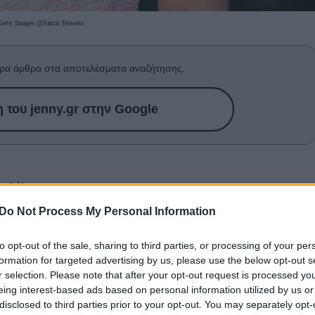
Getty Images @Samir Hussein
ρα άρθρα στα αποτελέσματα αναζήτησης.
του jenny.gr στην Google
ις θέλουμε
Do Not Process My Personal Information
όσμια
πρεμιέρα
του
Jurassic World Rebirth
στο
σον
και τον
Τζόναθαν Μπέιλι
να βρίσκονται σε πρώτο
to opt-out of the sale, sharing to third parties, or processing of your per
formation for targeted advertising by us, please use the below opt-out s
θα σκεφτείς, οπότε τι πιο λογικό. Εμείς δεν μιλάμε μόν
r selection. Please note that after your opt-out request is processed y
ιοί δεν πέρασαν απαρατήρητοι για διάφορους άλλους
eing interest-based ads based on personal information utilized by us or
disclosed to third parties prior to your opt-out. You may separately opt-