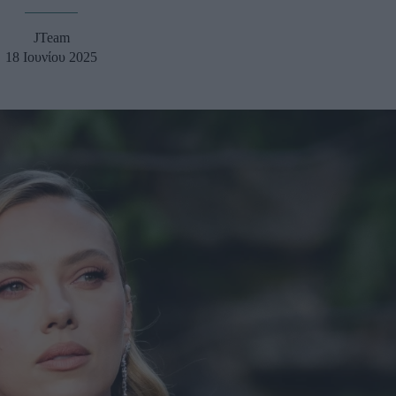
u
JTeam
ies
18 Ιουνίου 2025
Χωρίς Ταμπέλες
Market News