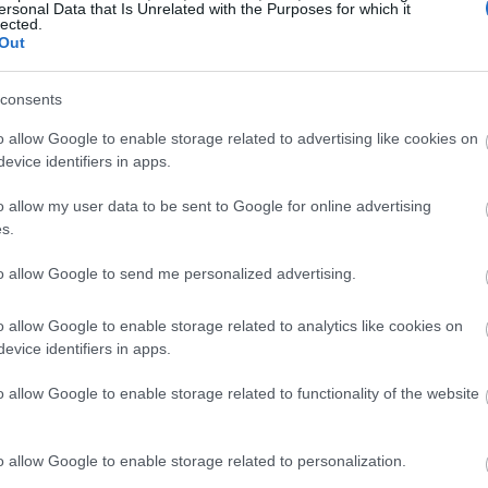
ersonal Data that Is Unrelated with the Purposes for which it
lected.
Out
LEBRITIES
consents
 Σκάρλετ Γιόχανσον μιλά για τον σύζυγό της:
Είναι ευγενικός, στοργικός και ένας υπέροχος
o allow Google to enable storage related to advertising like cookies on
παμπάς»
evice identifiers in apps.
o allow my user data to be sent to Google for online advertising
s.
to allow Google to send me personalized advertising.
o allow Google to enable storage related to analytics like cookies on
evice identifiers in apps.
o allow Google to enable storage related to functionality of the website
o allow Google to enable storage related to personalization.