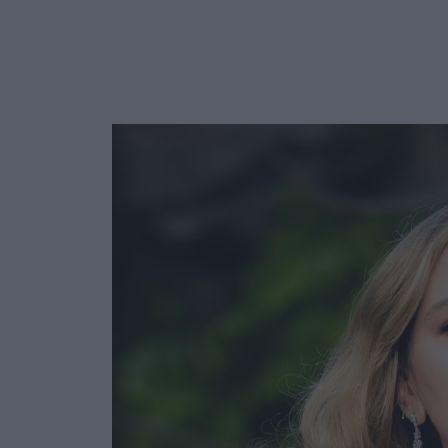
Ask the Gur
Success Stor
Αφιερώματα
ΒΟΞ
Hautes Grecians
Γάμος