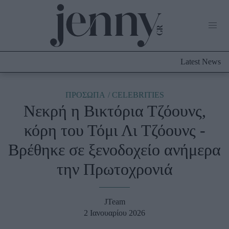
Life Now
What's New
Travel
Latest News
Culture
City Blogging
ABOUT US
ΔΙΑΦΗΜΙΣΤΕΙΤΕ
ΕΠΙΚΟΙΝΩΝΙΑ
ΠΡΟΣΩΠΑ
CELEBRITIES
Νεκρή η Βικτόρια Τζόουνς,
Fashion
κόρη του Τόμι Λι Τζόουνς -
Shopping
Βρέθηκε σε ξενοδοχείο ανήμερα
Styling Tips
Fashion News
την Πρωτοχρονιά
Beauty - Ομορφιά
JTeam
Skincare
2 Ιανουαρίου 2026
Μαλλιά - Νύχια