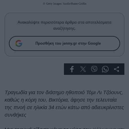
Celebrities
© Getty Images/ Axelle/Bauer-Griffin
Συνεντεύξεις
Who
Ανακαλύψτε περισσότερα άρθρα στα αποτελέσματα
True Stories
αναζήτησης.
Ask the Guru
Success Stories
Προσθήκη του jenny.gr στην Google
Ζώδια
Living
Deco
Τραγωδία για τον διάσημο ηθοποιό Τόμι Λι Τζόουνς,
Cooking
καθώς η κόρη του, Βικτόρια, άφησε την τελευταία
Green
της πνοή σε ηλικία 34 ετών κάτω από αδιευκρίνιστες
συνθήκες
Αφιερώματα