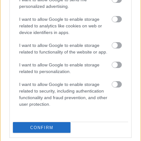
personalized advertising.
I want to allow Google to enable storage
related to analytics like cookies on web or
device identifiers in apps.
I want to allow Google to enable storage
related to functionality of the website or app.
I want to allow Google to enable storage
related to personalization.
Μάθε τώρα όλα τα νέα για τα
I want to allow Google to enable storage
related to security, including authentication
αγαπημένα σου διάσημα πρόσωπα.
functionality and fraud prevention, and other
Ακολούθησε το JennyGr στο
user protection.
Google News
.
CONFIRM