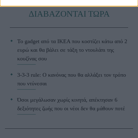
ΔΙΑΒΑΖΟΝΤΑΙ ΤΩΡΑ
Το gadget από τα IKEA που κοστίζει κάτω από 2
ευρώ και θα βάλει σε τάξη το ντουλάπι της
κουζίνας σου
3-3-3 rule: Ο κανόνας που θα αλλάξει τον τρόπο
που ντύνεσαι
Όσοι μεγάλωσαν χωρίς κινητά, απέκτησαν 6
δεξιότητες ζωής που οι νέοι δεν θα μάθουν ποτέ