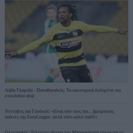
Λιβάι Γκαρσία - Παναθηναϊκός: Τα οικονομικά δεδομένα του
σπουδαίου deal
Νέντοβιτς για Γουόκαπ: «Είναι από τους πιο... βρώμικους
παίκτες της EuroLeague, αλλά τόσο καλό παιδί!»
Ολυμπιακός: Τελειώνει άμεσα του Μπραγκάντσα σύμφωνα με