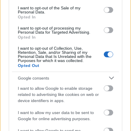
use your data for below specified purposes in below Google
συλλυπητήριά τους στον 79χρονο αστέρα.
consent section.
I want to opt-out of the Sale of my
Personal Data.
Opted In
I want to opt-out of processing my
Personal Data for Targeted Advertising.
Opted In
I want to opt-out of Collection, Use,
Retention, Sale, and/or Sharing of my
Personal Data that Is Unrelated with the
Purposes for which it was collected.
Opted Out
Google consents
I want to allow Google to enable storage
related to advertising like cookies on web or
device identifiers in apps.
I want to allow my user data to be sent to
Google for online advertising purposes.
I want to allow Google to send me