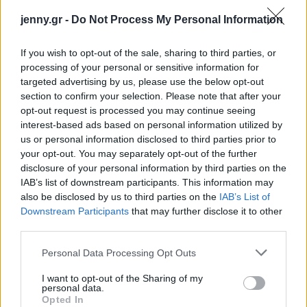
Η οικογένεια και τα αδέλφια
jenny.gr -
Do Not Process My Personal Information
της
If you wish to opt-out of the sale, sharing to third parties, or
processing of your personal or sensitive information for
targeted advertising by us, please use the below opt-out
Η Βικτόρια ήταν η κόρη που απέκτησε ο Τόμι Λι
section to confirm your selection. Please note that after your
Τζόουνς από τον δεύτερο γάμο του με την
opt-out request is processed you may continue seeing
Κίμπερλι Κλόουλι
, με την οποία ήταν
interest-based ads based on personal information utilized by
us or personal information disclosed to third parties prior to
παντρεμένος από το 1981 έως το 1996. Εκτός από
your opt-out. You may separately opt-out of the further
τη Βικτόρια, ο ηθοποιός έχει ακόμα έναν γιο, τον
disclosure of your personal information by third parties on the
42χρονο
Όστιν Λέοναρντ Τζόουνς
, ο οποίος
IAB’s list of downstream participants. This information may
also be disclosed by us to third parties on the
IAB’s List of
ακολουθεί επίσης καριέρα στον χώρο της μουσικής
Downstream Participants
that may further disclose it to other
και της υποκριτικής. Η οικογένεια Τζόουνς, που
third parties.
πάντα κρατούσε την προσωπική της ζωή μακριά
Please note that this website/app uses one or more Google
Personal Data Processing Opt Outs
από τα πρωτοσέλιδα, έρχεται τώρα αντιμέτωπη με
services and may gather and store information including but
αυτή την τραγωδία, ενώ φίλοι και συνάδελφοι από
not limited to your visit or usage behaviour. You may click to
I want to opt-out of the Sharing of my
personal data.
grant or deny consent to Google and its third-party tags to
τον χώρο του κινηματογράφου στέλνουν τα
Opted In