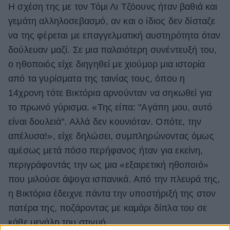
Η σχέση της με τον Τόμι Λι Τζόουνς ήταν βαθιά και
γεμάτη αλληλοσεβασμό, αν και ο ίδιος δεν δίσταζε
να της φέρεται με επαγγελματική αυστηρότητα όταν
δούλευαν μαζί. Σε μια παλαιότερη συνέντευξή του,
ο ηθοποιός είχε διηγηθεί με χιούμορ μια ιστορία
από τα γυρίσματα της ταινίας τους, όπου η
14χρονη τότε Βικτόρια αρνούνταν να σηκωθεί για
το πρωινό γύρισμα. «Της είπα: "Αγάπη μου, αυτό
είναι δουλειά". Αλλά δεν κουνιόταν. Οπότε, την
απέλυσα!», είχε δηλώσει, συμπληρώνοντας όμως
αμέσως μετά πόσο περήφανος ήταν για εκείνη,
περιγράφοντάς την ως μια «εξαιρετική ηθοποιό»
που μιλούσε άψογα ισπανικά. Από την πλευρά της,
η Βικτόρια έδειχνε πάντα την υποστήριξή της στον
πατέρα της, ποζάροντας με καμάρι δίπλα του σε
κάθε μεγάλη του στιγμή.