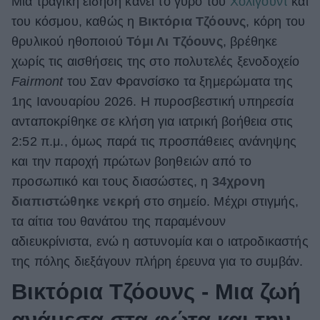
Μια τραγική είδηση κάνει το γύρο του
Χόλιγουντ
και
του κόσμου, καθώς η
Βικτόρια Τζόουνς
, κόρη του
ΒΟΞ
θρυλικού ηθοποιού
Τόμι Λι Τζόουνς
, βρέθηκε
χωρίς τις αισθήσεις της στο πολυτελές ξενοδοχείο
Χωρίς Ταμπέλες
Fairmont
του Σαν Φρανσίσκο τα ξημερώματα της
1ης Ιανουαρίου 2026. Η πυροσβεστική υπηρεσία
ανταποκρίθηκε σε κλήση για ιατρική βοήθεια στις
Women's Forum
2:52 π.μ., όμως παρά τις προσπάθειες ανάνηψης
και την παροχή πρώτων βοηθειών από το
προσωπικό και τους διασώστες, η
34χρονη
Hautes Grecians
διαπιστώθηκε νεκρή
στο σημείο. Μέχρι στιγμής,
τα αίτια του θανάτου της παραμένουν
Γάμος
αδιευκρίνιστα, ενώ η αστυνομία και ο ιατροδικαστής
της πόλης διεξάγουν πλήρη έρευνα για το συμβάν.
Βικτόρια Τζόουνς - Μια ζωή
Market News