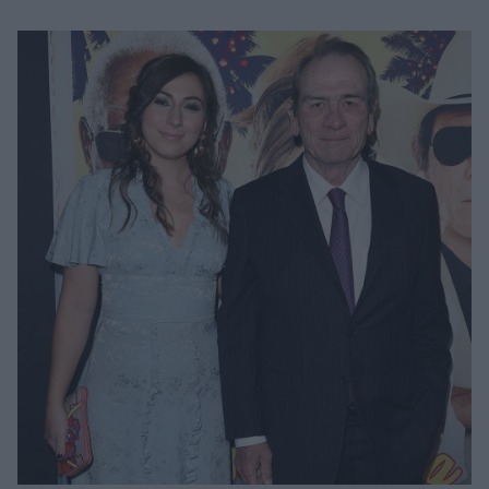
Μακιγιάζ
Beauty News
Well being
Ψυχολογία
Υγεία + Διατροφή
Σχέσεις & Σεξ
Fitness
Woman Power
Parenting
Working Girl
Real Women
Πρόσωπα