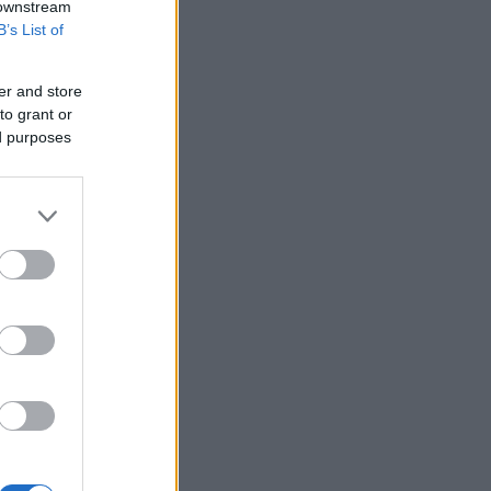
 downstream
B’s List of
er and store
to grant or
ed purposes