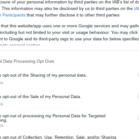
losure of your personal information by third parties on the IAB’s list of
οί εργαζόμενοι αποχωρούν ή αλλάζουν δουλειές και σε
. This information may also be disclosed by us to third parties on the
IA
ο οι εργοδότες. Μέσα στο 2023 αναμένεται να εξελιχθεί
Participants
that may further disclose it to other third parties.
ελληνική αγορά εργασίας το φαινόμενο που εν μέσω
 that this website/app uses one or more Google services and may gath
 με αυτόν τον «βαρύγδουπο» όρο και το γιατί δεν μας
including but not limited to your visit or usage behaviour. You may click 
 to Google and its third-party tags to use your data for below specifi
ogle consent section.
l Data Processing Opt Outs
o opt-out of the Sharing of my personal data.
In
o opt-out of the Sale of my Personal Data.
In
to opt-out of processing my Personal Data for Targeted
ing.
In
o opt-out of Collection, Use, Retention, Sale, and/or Sharing