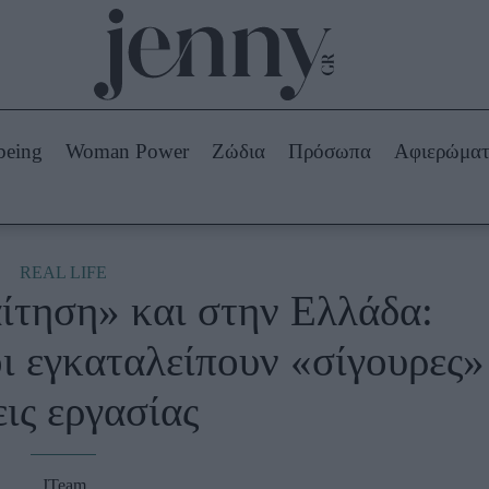
Beauty -
Ομορφιά
ABOUT US
ΔΙΑΦΗΜΙΣΤΕΙΤΕ
ΕΠΙΚΟΙΝΩΝΙΑ
being
Woman Power
Ζώδια
Πρόσωπα
Αφιερώμα
Skincare
ws
Μαλλιά - Νύχια
Μακιγιάζ
Beauty News
REAL LIFE
τηση» και στην Ελλάδα:
πα
Ζώδια
ι εγκαταλείπουν «σίγουρες»
εις εργασίας
JTeam