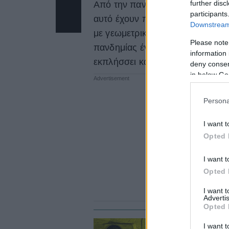
further disc
Από την πανδημία και μετά πολλ
participants
αυτό έχουν παίξει σημαντικό ρόλ
Downstream 
με γεωμετρική πρόοδο και στην 
Please note
πανδημίας έγινε διεθνώς γνωστό
information 
εκπλήσσει καθόλου.
deny consent
in below Go
Persona
I want t
Opted 
I want t
Opted 
I want 
Advertis
Opted 
I want t