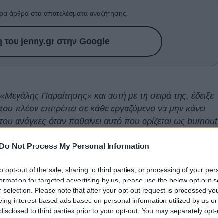
ρα άρθρα στα αποτελέσματα αναζήτησης.
του jenny.gr στην Google
«Μεγάλης Παραίτησης» και αυτή με τη σειρά της, έδειξε
που πλέον επιτρέπει σε κάθε εργαζόμενο να μην κάνει
ου ανάγκες όταν παθαίνει αυτό που ορίζεται ως burnout
 ίσως αποτελεί τη μεγαλύτερη απόδειξη ότι κάτι δεν πάε
Do Not Process My Personal Information
 εργοδότες αντιμετωπίζουν τους εργαζομένους τους.
to opt-out of the sale, sharing to third parties, or processing of your per
εξαντλημένες
γυναίκες- εργαζόμενες μητέρες
μαζεύτηκα
formation for targeted advertising by us, please use the below opt-out s
 Μασαχουσέτη και ούρλιαζαν για 20 λεπτά. Μία ακόμη
r selection. Please note that after your opt-out request is processed y
τουργεί σωστά.
eing interest-based ads based on personal information utilized by us or
disclosed to third parties prior to your opt-out. You may separately opt-