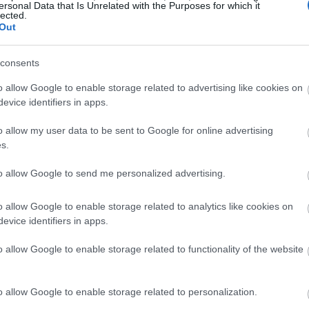
ersonal Data that Is Unrelated with the Purposes for which it
FE NOW
lected.
α χέρια μας δεν κάνουν ποτέ λάθος. Ειδικά όταν
Out
ράφουν "Θάνατος".
consents
o allow Google to enable storage related to advertising like cookies on
evice identifiers in apps.
μιλώντας στο ΑΠΕ-ΜΠΕ ο Γιάννης Στεργής, αρχιτέκτονα
o allow my user data to be sent to Google for online advertising
n Project» (Ηνωμένο Βασίλειο), ιδρυτής και πρόεδρος
s.
 συγγραφέας του κώδικα «The αriston CODEX», ενόψει
to allow Google to send me personalized advertising.
 στόχο έχει να μετράει και να αξιολογεί τις τάσεις που
ασίας αρχικά της Ελλάδας και της Κύπρου και μετέπειτ
o allow Google to enable storage related to analytics like cookies on
evice identifiers in apps.
o allow Google to enable storage related to functionality of the website
αραίτησης, που έχει γίνει την τελευταία διετία έντονα
 χιλιάδες ανθρώπους να εγκαταλείπουν «σίγουρες»
βιοποριστικό αντικείμενο, επιδιώκοντας μια πιο
o allow Google to enable storage related to personalization.
ι να εκδηλώνεται και στην Ελλάδα: