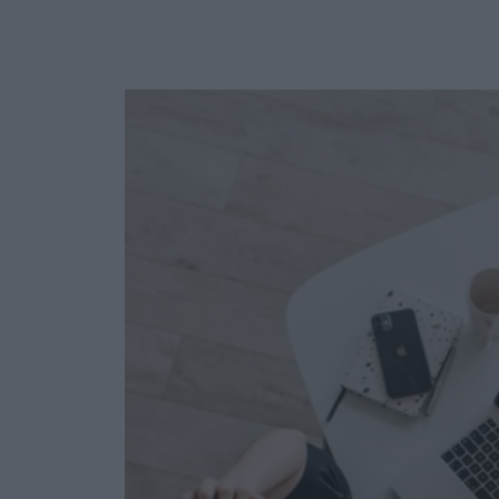
Ask the Gur
Success Stor
Αφιερώματα
ΒΟΞ
Hautes Grecians
Γάμος