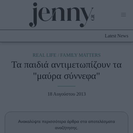
Life Now
What's New
Travel
Latest News
Culture
City Blogging
ABOUT US
ΔΙΑΦΗΜΙΣΤΕΙΤΕ
ΕΠΙΚΟΙΝΩΝΙΑ
REAL LIFE
FAMILY MATTERS
Τα παιδιά αντιμετωπίζουν τα
Fashion
"μαύρα σύννεφα"
Shopping
Styling Tips
Fashion News
18 Αυγούστου 2013
Beauty - Ομορφιά
Ανακαλύψτε περισσότερα άρθρα στα αποτελέσματα
Skincare
αναζήτησης.
Μαλλιά - Νύχια