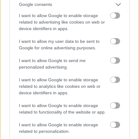
Οι μαμάκηδες του ζωδιακού: Αυτά τα ζώδια είναι
Google consents
συνήθως κολλημένα στη μαμά τους
I want to allow Google to enable storage
related to advertising like cookies on web or
Τα 6 σημεία του σπιτιού που δεν χρειάζεται να
device identifiers in apps.
καθαρίζεις κάθε εβδομάδα
I want to allow my user data to be sent to
Google for online advertising purposes.
3-3-3 rule: Ο κανόνας που θα αλλάξει τον τρόπο
που ντύνεσαι
I want to allow Google to send me
personalized advertising.
I want to allow Google to enable storage
related to analytics like cookies on web or
device identifiers in apps.
TAGS
ΓΟΝΕΙΣ
ΘΥΜΟΣ
ΣΥΝΑΙΣΘΗΜΑΤΑ
ΝΕΥΡΑ
ΣΤΕΝΑΧΩΡΙΑ
I want to allow Google to enable storage
related to functionality of the website or app.
I want to allow Google to enable storage
related to personalization.