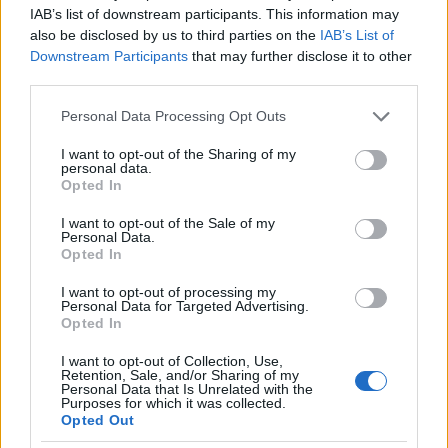
IAB’s list of downstream participants. This information may
also be disclosed by us to third parties on the
IAB’s List of
Downstream Participants
that may further disclose it to other
third parties.
Please note that this website/app uses one or more Google
Personal Data Processing Opt Outs
services and may gather and store information including but
not limited to your visit or usage behaviour. You may click to
I want to opt-out of the Sharing of my
personal data.
grant or deny consent to Google and its third-party tags to
Opted In
use your data for below specified purposes in below Google
consent section.
I want to opt-out of the Sale of my
Personal Data.
Opted In
I want to opt-out of processing my
Personal Data for Targeted Advertising.
Opted In
ΔΙΑΒΑΖΟΝΤΑΙ ΤΩΡΑ
I want to opt-out of Collection, Use,
Retention, Sale, and/or Sharing of my
Personal Data that Is Unrelated with the
Purposes for which it was collected.
Opted Out