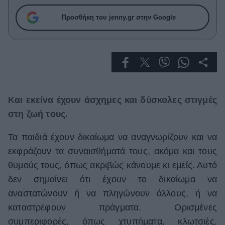
Μακιγιάζ
Προσθήκη του jenny.gr στην Google
Beauty News
Well being
Ψυχολογία
Υγεία + Διατροφή
Σχέσεις & Σεξ
Και εκείνα έχουν άσχημες και δύσκολες στιγμές
Fitness
στη ζωή τους.
Woman Power
Τα παιδιά έχουν δικαίωμα να αναγνωρίζουν και να
εκφράζουν τα συναισθήματά τους, ακόμα και τους
Parenting
θυμούς τους, όπως ακριβώς κάνουμε κι εμείς. Αυτό
Working Girl
δεν σημαίνει ότι έχουν το δικαίωμα να
Real Women
αναστατώνουν ή να πληγώνουν άλλους, ή να
Πρόσωπα
καταστρέφουν πράγματα. Ορισμένες
συμπεριφορές, όπως χτυπήματα, κλωτσιές,