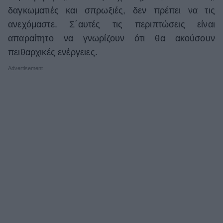
Celebrities
δαγκωματιές και σπρωξιές, δεν πρέπει να τις
Συνεντεύξεις
ανεχόμαστε. Σ΄αυτές τις περιπτώσεις είναι
Who
απαραίτητο να γνωρίζουν ότι θα ακούσουν
True Stories
πειθαρχικές ενέργειες.
Ask the Guru
Success Stories
Ζώδια
Living
Deco
Cooking
Green
Αφιερώματα