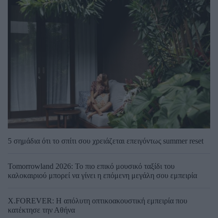
5 σημάδια ότι το σπίτι σου χρειάζεται επειγόντως summer reset
Tomorrowland 2026: Το πιο επικό μουσικό ταξίδι του
καλοκαιριού μπορεί να γίνει η επόμενη μεγάλη σου εμπειρία
X.FOREVER: Η απόλυτη οπτικοακουστική εμπειρία που
κατέκτησε την Αθήνα