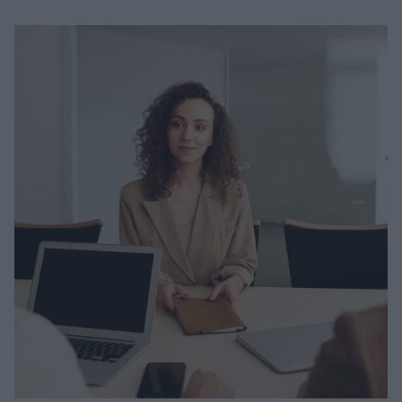
Μακιγιάζ
Beauty News
Well being
Ψυχολογία
Υγεία + Διατροφή
Σχέσεις & Σεξ
Fitness
Woman Power
Parenting
Working Girl
Real Women
Πρόσωπα