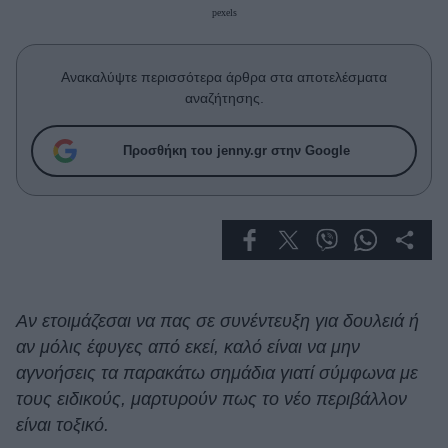
Celebrities
pexels
Συνεντεύξεις
Who
Ανακαλύψτε περισσότερα άρθρα στα αποτελέσματα
True Stories
αναζήτησης.
Ask the Guru
Success Stories
Προσθήκη του jenny.gr στην Google
Ζώδια
Living
Deco
Αν ετοιμάζεσαι να πας σε συνέντευξη για δουλειά ή
Cooking
αν μόλις έφυγες από εκεί, καλό είναι να μην
Green
αγνοήσεις τα παρακάτω σημάδια γιατί σύμφωνα με
τους ειδικούς, μαρτυρούν πως το νέο περιβάλλον
Αφιερώματα
είναι τοξικό.