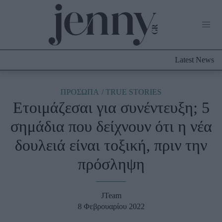
Life Now
What's New
Travel
Latest News
Culture
City Blogging
ABOUT US
ΔΙΑΦΗΜΙΣΤΕΙΤΕ
ΕΠΙΚΟΙΝΩΝΙΑ
ΠΡΟΣΩΠΑ
TRUE STORIES
Ετοιμάζεσαι για συνέντευξη; 5
Fashion
σημάδια που δείχνουν ότι η νέα
Shopping
δουλειά είναι τοξική, πριν την
Styling Tips
Fashion News
πρόσληψη
Beauty - Ομορφιά
JTeam
Skincare
8 Φεβρουαρίου 2022
Μαλλιά - Νύχια