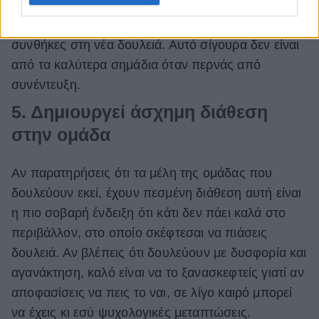
ερωτήσεις, όπως γύρω από τον ακριβή μισθό, τότε
μάλλον θέλει να αποκρύψει πράγματα για τις
συνθήκες στη νέα δουλειά. Αυτό σίγουρα δεν είναι
από τα καλύτερα σημάδια όταν περνάς από
συνέντευξη.
5. Δημιουργεί άσχημη διάθεση
στην ομάδα
Αν παρατηρήσεις ότι τα μέλη της ομάδας που
δουλεύουν εκεί, έχουν πεσμένη διάθεση αυτή είναι
η πιο σοβαρή ένδειξη ότι κάτι δεν πάει καλά στο
περιβάλλον, στο οποίο σκέφτεσαι να πιάσεις
δουλειά. Αν βλέπεις ότι δουλεύουν με δυσφορία και
αγανάκτηση, καλό είναι να το ξανασκεφτείς γιατί αν
αποφασίσεις να πεις το ναι, σε λίγο καιρό μπορεί
να έχεις κι εσύ ψυχολογικές μεταπτώσεις.