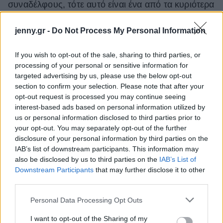
συναδέλφους, τότε αυτό είναι ένα από τα κυριότερα
σημάδια τοξικότητας και δείχνει έλλειψη
jenny.gr -
Do Not Process My Personal Information
εμπιστοσύνης.
3. Μιλάει ψυχρά για την επιτυχία
If you wish to opt-out of the sale, sharing to third parties, or
processing of your personal or sensitive information for
targeted advertising by us, please use the below opt-out
Αν ο πιθανός μελλοντικός σου εργοδότης, μιλάει με
section to confirm your selection. Please note that after your
ψυχρό και απρόσωπο τρόπο για την επιτυχία, τότε
opt-out request is processed you may continue seeing
μάλλον το κλίμα στη νέα δουλειά δεν είναι και τόσο
interest-based ads based on personal information utilized by
us or personal information disclosed to third parties prior to
καλό. Αυτό σημαίνει ότι μπορεί να μην υπάρχει
your opt-out. You may separately opt-out of the further
καμία συναδελφικότητα και ότι ο τελικός σκοπός
disclosure of your personal information by third parties on the
είναι ο μόνος που έχει σημασία για τους
IAB’s list of downstream participants. This information may
also be disclosed by us to third parties on the
IAB’s List of
ανθρώπους, με τους οποίους πρόκειται να
Downstream Participants
that may further disclose it to other
συνεργαστείς.
third parties.
Please note that this website/app uses one or more Google
Personal Data Processing Opt Outs
services and may gather and store information including but
not limited to your visit or usage behaviour. You may click to
I want to opt-out of the Sharing of my