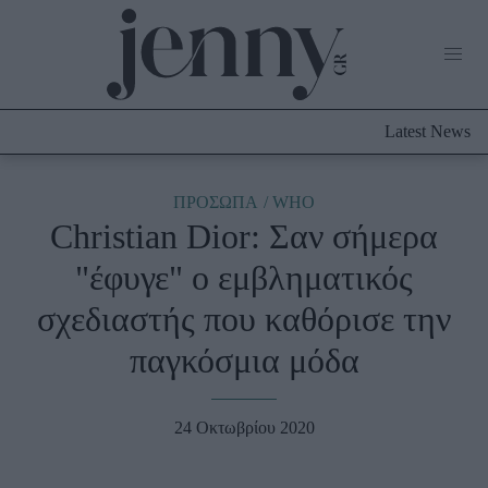
Life Now
What's New
Travel
Latest News
Culture
City Blogging
ABOUT US
ΔΙΑΦΗΜΙΣΤΕΙΤΕ
ΕΠΙΚΟΙΝΩΝΙΑ
ΠΡΟΣΩΠΑ
WHO
Christian Dior: Σαν σήμερα
Fashion
"έφυγε" ο εμβληματικός
Shopping
σχεδιαστής που καθόρισε την
Styling Tips
Fashion News
παγκόσμια μόδα
Beauty - Ομορφιά
24 Οκτωβρίου 2020
Skincare
Μαλλιά - Νύχια