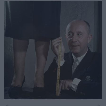
Μακιγιάζ
Beauty News
Well being
Ψυχολογία
Υγεία + Διατροφή
Σχέσεις & Σεξ
Fitness
Woman Power
Parenting
Working Girl
Real Women
Πρόσωπα