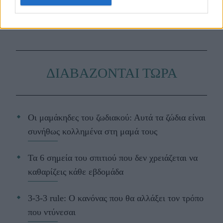
fashion inspo.
ΔΙΑΒΑΖΟΝΤΑΙ ΤΩΡΑ
Οι μαμάκηδες του ζωδιακού: Αυτά τα ζώδια είναι
συνήθως κολλημένα στη μαμά τους
Τα 6 σημεία του σπιτιού που δεν χρειάζεται να
καθαρίζεις κάθε εβδομάδα
3-3-3 rule: Ο κανόνας που θα αλλάξει τον τρόπο
που ντύνεσαι