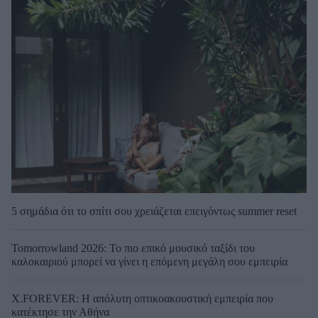
5 σημάδια ότι το σπίτι σου χρειάζεται επειγόντως summer reset
Tomorrowland 2026: Το πιο επικό μουσικό ταξίδι του
καλοκαιριού μπορεί να γίνει η επόμενη μεγάλη σου εμπειρία
X.FOREVER: Η απόλυτη οπτικοακουστική εμπειρία που
κατέκτησε την Αθήνα