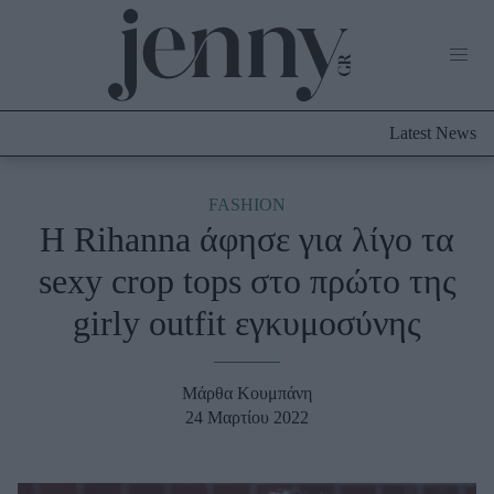
Life Now
What's New
Travel
Latest News
Culture
City Blogging
ABOUT US
ΔΙΑΦΗΜΙΣΤΕΙΤΕ
ΕΠΙΚΟΙΝΩΝΙΑ
FASHION
H Rihanna άφησε για λίγο τα
Fashion
sexy crop tops στο πρώτο της
Shopping
girly outfit εγκυμοσύνης
Styling Tips
Fashion News
Μάρθα Κουμπάνη
Beauty - Ομορφιά
24 Μαρτίου 2022
Skincare
Μαλλιά - Νύχια