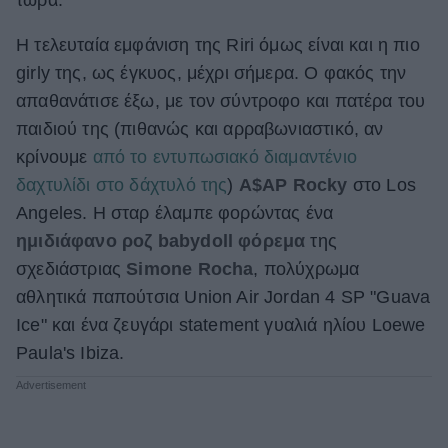
ΒΟΞ
Η τελευταία εμφάνιση της Riri όμως είναι και η πιο
girly της, ως έγκυος, μέχρι σήμερα. Ο φακός την
απαθανάτισε έξω, με τον σύντροφο και πατέρα του
Χωρίς Ταμπέλες
παιδιού της (πιθανώς και αρραβωνιαστικό, αν
κρίνουμε
από το εντυπωσιακό διαμαντένιο
Women's Forum
δαχτυλίδι στο δάχτυλό της
)
A$AP Rocky
στο Los
Angeles. H σταρ έλαμπε φορώντας ένα
ημιδιάφανο ροζ babydoll φόρεμα
της
Hautes Grecians
σχεδιάστριας
Simone Rocha
, πολύχρωμα
αθλητικά παπούτσια Union Air Jordan 4 SP "Guava
Ice" και ένα ζευγάρι statement γυαλιά ηλίου Loewe
Γάμος
Paula's Ibiza.
Market News