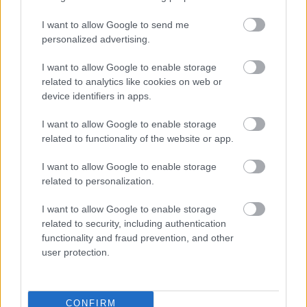
I want to allow Google to send me
personalized advertising.
I want to allow Google to enable storage
related to analytics like cookies on web or
device identifiers in apps.
I want to allow Google to enable storage
related to functionality of the website or app.
I want to allow Google to enable storage
related to personalization.
I want to allow Google to enable storage
related to security, including authentication
functionality and fraud prevention, and other
Η μόδα αλλάζει — και το JennyGr
user protection.
είναι πάντα μπροστά. Ακολούθησέ
μας στο
Google News
για daily
CONFIRM