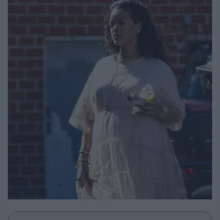
Μακιγιάζ
Beauty News
Well being
Ψυχολογία
Υγεία + Διατροφή
Σχέσεις & Σεξ
Fitness
Woman Power
Parenting
Working Girl
Real Women
Πρόσωπα