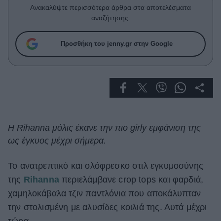
Celebrities
Ανακαλύψτε περισσότερα άρθρα στα αποτελέσματα
Συνεντεύξεις
αναζήτησης.
Who
True Stories
Προσθήκη του jenny.gr στην Google
Ask the Guru
Success Stories
Ζώδια
Living
Η Rihanna μόλις έκανε την πιο girly εμφάνιση της
ως έγκυος μέχρι σήμερα.
Deco
Cooking
Το ανατρεπτικό και ολόφρεσκο στιλ εγκυμοσύνης
Green
της
Rihanna
περιελάμβανε crop tops και φαρδιά,
χαμηλοκάβαλα τζιν παντλόνια που αποκάλυπταν
Αφιερώματα
την στολισμένη με αλυσίδες κοιλιά της. Αυτά μέχρι
τώρα.