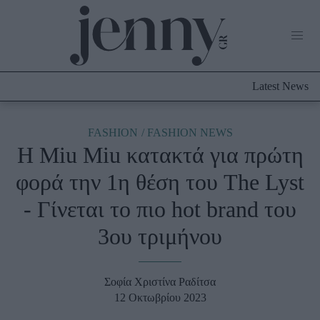
Life Now
What's New
Travel
Latest News
Culture
City Blogging
ABOUT US
ΔΙΑΦΗΜΙΣΤΕΙΤΕ
ΕΠΙΚΟΙΝΩΝΙΑ
FASHION
FASHION NEWS
Η Miu Miu κατακτά για πρώτη
Fashion
φορά την 1η θέση του The Lyst
Shopping
- Γίνεται το πιο hot brand του
Styling Tips
Fashion News
3ου τριμήνου
Beauty - Ομορφιά
Σοφία Χριστίνα Ραδίτσα
Skincare
12 Οκτωβρίου 2023
Μαλλιά - Νύχια