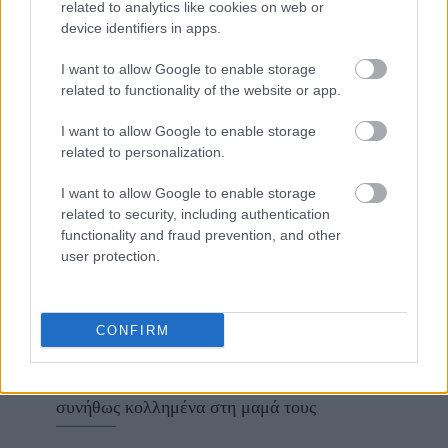
related to analytics like cookies on web or
device identifiers in apps.
Ακολουθήστε το
jenny.gr
στο
google
I want to allow Google to enable storage
related to functionality of the website or app.
news
και μάθετε τα πάντα γύρω από
τις τάσεις της μόδας, τα τέλεια outfits
I want to allow Google to enable storage
related to personalization.
και τα πιο hot fashion news.
I want to allow Google to enable storage
related to security, including authentication
functionality and fraud prevention, and other
user protection.
ΔΙΑΒΑΖΟΝΤΑΙ ΤΩΡΑ
CONFIRM
Οι μαμάκηδες του ζωδιακού: Αυτά τα ζώδια είναι
συνήθως κολλημένα στη μαμά τους