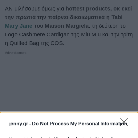
ΑΝ μιλήσουμε όμως για
hottest products, οκ εκεί
την πρωτιά την παίρνει δικαιωματικά η Tabi
Mary Jane
του Maison Margiela
, τη δεύτερη το
Logo Cashmere Cardigan της Miu Miu και την τρίτη
η Quilted Bag της COS.
jenny.gr -
Do Not Process My Personal Information