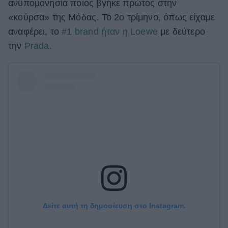
ανυπομονησία ποιος βγήκε πρώτος στην
ΒΟΞ
«κούρσα» της Μόδας. Το 2o τρίμηνο, όπως είχαμε
αναφέρει, το
#1 brand ήταν η Loewe
με δεύτερο
την
Prada.
Χωρίς Ταμπέλες
Women's Forum
Hautes Grecians
Γάμος
Δείτε αυτή τη δημοσίευση στο Instagram.
Market News