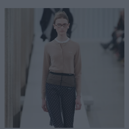
Μακιγιάζ
Beauty News
Well being
Ψυχολογία
Υγεία + Διατροφή
Σχέσεις & Σεξ
Fitness
Woman Power
Parenting
Working Girl
Real Women
Πρόσωπα