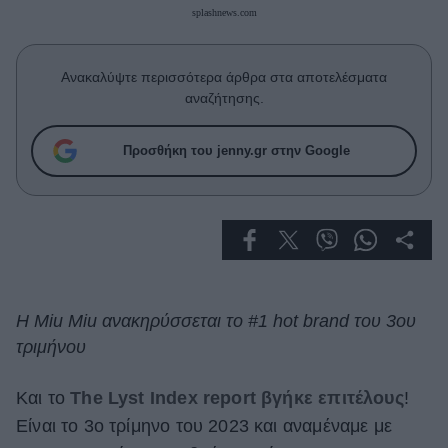
Celebrities
splashnews.com
Συνεντεύξεις
Who
Ανακαλύψτε περισσότερα άρθρα στα αποτελέσματα
True Stories
αναζήτησης.
Ask the Guru
Success Stories
Προσθήκη του jenny.gr στην Google
Ζώδια
Living
Deco
Η Miu Miu ανακηρύσσεται το #1 hot brand του 3ου
Cooking
τριμήνου
Green
Και το
The Lyst Index report βγήκε επιτέλους
!
Αφιερώματα
Είναι το 3ο τρίμηνο του 2023 και αναμέναμε με