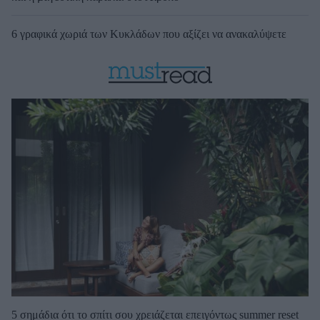
6 γραφικά χωριά των Κυκλάδων που αξίζει να ανακαλύψετε
5 σημάδια ότι το σπίτι σου χρειάζεται επειγόντως summer reset