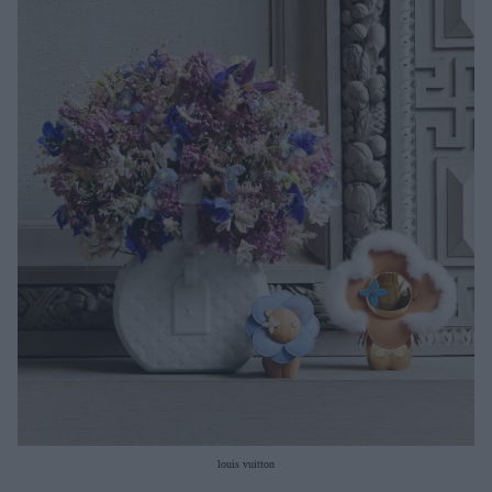
Μακιγιάζ
Beauty News
Well being
Ψυχολογία
Υγεία + Διατροφή
Σχέσεις & Σεξ
Fitness
Woman Power
Parenting
Working Girl
Real Women
Πρόσωπα
louis vuitton