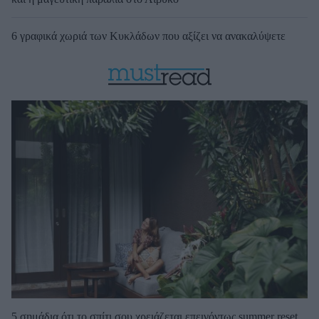
6 γραφικά χωριά των Κυκλάδων που αξίζει να ανακαλύψετε
5 σημάδια ότι το σπίτι σου χρειάζεται επειγόντως summer reset