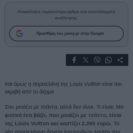
Celebrities
Συνεντεύξεις
Ανακαλύψτε περισσότερα άρθρα στα αποτελέσματα
Who
αναζήτησης.
True Stories
Ask the Guru
Προσθήκη του jenny.gr στην Google
Success Stories
Ζώδια
Living
Και όμως η πορσελάνη της Louis Vuitton είναι πιο
ακριβή από το δέρμα
Deco
Cooking
Green
Σου μοιάζει με τσάντα, αλλά δεν είναι. Τι είναι; Μα
φυσικά
ένα βάζο, που μοιάζει με
τσάντα
, είναι
Αφιερώματα
της Louis Vuitton και κοστίζει 2.265 ευρώ
. Το
νέο πορσελάνινο δοχείο λουλουδιών λοιπόν του