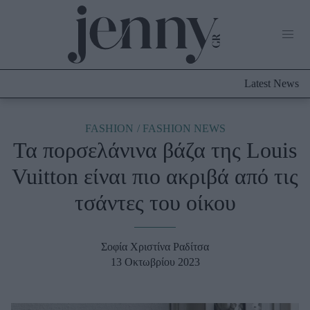
Life Now
What's New
Travel
Latest News
Culture
City Blogging
ABOUT US
ΔΙΑΦΗΜΙΣΤΕΙΤΕ
ΕΠΙΚΟΙΝΩΝΙΑ
FASHION
FASHION NEWS
Τα πορσελάνινα βάζα της Louis
Fashion
Vuitton είναι πιο ακριβά από τις
Shopping
τσάντες του οίκου
Styling Tips
Fashion News
Σοφία Χριστίνα Ραδίτσα
Beauty - Ομορφιά
13 Οκτωβρίου 2023
Skincare
Μαλλιά - Νύχια