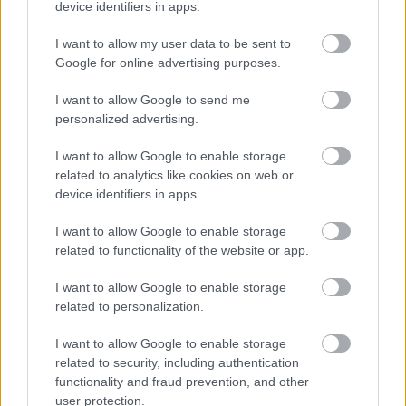
device identifiers in apps.
Ακολουθήστε το
jenny.gr
στο
google
I want to allow my user data to be sent to
Google for online advertising purposes.
news
και μάθετε τα πάντα γύρω από
τις τάσεις της μόδας, τα τέλεια outfits
I want to allow Google to send me
personalized advertising.
και τα πιο hot fashion news.
I want to allow Google to enable storage
related to analytics like cookies on web or
device identifiers in apps.
I want to allow Google to enable storage
ΔΙΑΒΑΖΟΝΤΑΙ ΤΩΡΑ
related to functionality of the website or app.
I want to allow Google to enable storage
related to personalization.
Οι μαμάκηδες του ζωδιακού: Αυτά τα ζώδια είναι
I want to allow Google to enable storage
συνήθως κολλημένα στη μαμά τους
related to security, including authentication
functionality and fraud prevention, and other
user protection.
Τα 6 σημεία του σπιτιού που δεν χρειάζεται να