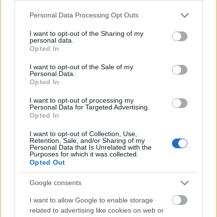
Please note that this website/app uses one or more Google
Personal Data Processing Opt Outs
services and may gather and store information including but
not limited to your visit or usage behaviour. You may click to
I want to opt-out of the Sharing of my
personal data.
grant or deny consent to Google and its third-party tags to
Opted In
use your data for below specified purposes in below Google
consent section.
I want to opt-out of the Sale of my
Personal Data.
louis vuitton
Opted In
I want to opt-out of processing my
Φυσικά τα βάζα ή
τα πορσελάνινα δοχεία
Personal Data for Targeted Advertising.
λουλουδιών είναι αρκετά πιο ακριβά από τις
Opted In
αληθινές τσάντες, αν μια δερμάτινη Noé BB
I want to opt-out of Collection, Use,
Retention, Sale, and/or Sharing of my
κοστίζει 1.520 ευρώ
. Βέβαια σύμφωνα με τα girl
Personal Data that Is Unrelated with the
Purposes for which it was collected.
math είναι 22,65 ευρώ η χρήση του βάζου αν
Opted Out
αγοράσεις 100 μπουκέτα με λουλούδια τον χρόνο.
Ίσως αξίζει τελικά!
Google consents
I want to allow Google to enable storage
related to advertising like cookies on web or