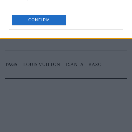
καθαρίζεις κάθε εβδομάδα
CONFIRM
3-3-3 rule: Ο κανόνας που θα αλλάξει τον τρόπο
που ντύνεσαι
TAGS
LOUIS VUITTON
ΤΣΑΝΤΑ
ΒΑΖΟ