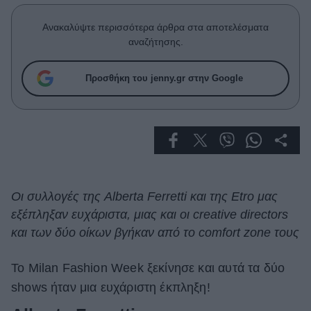
Celebrities
Συνεντεύξεις
Ανακαλύψτε περισσότερα άρθρα στα αποτελέσματα
Who
αναζήτησης.
True Stories
Ask the Guru
Προσθήκη του jenny.gr στην Google
Success Stories
Ζώδια
Living
Οι συλλογές της Alberta Ferretti και της Etro μας
εξέπληξαν ευχάριστα, μιας και οι creative directors
Deco
Cooking
και των δύο οίκων βγήκαν από το comfort zone τους
Green
Το Milan Fashion Week ξεκίνησε και αυτά τα δύο
Αφιερώματα
shows ήταν μια ευχάριστη έκπληξη!