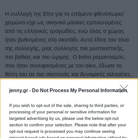
Η συλλογή της Etro για το επόμενο φθινόπωρο/
χειμώνα είχε ως σκηνικό μάσκες εμπνευσμένες
από τις ελληνικές τραγωδίες, ενώ όλος ο χώρος
ήταν βυθισμένος στο σκοτάδι. Αυτό έδινε τον τόνο
της συλλογής, μιας συλλογής πιο μυστικιστικής,
πιο βαθιάς και πιο ώριμης. Ο boho ρομαντισμός,
που ήταν συνυφασμένος με τον οίκο, έδωσε τη
θέση του σε πιο σκοτεινές και δυναμικές σιλουέτες,
πάντα με έναν boho χαρακτήρα, αλλά αυτή τη φορά
jenny.gr -
Do Not Process My Personal Information
είχε σχέση με την ένταση, την παρουσία και τον
δυναμισμό. Το μαύρο, που δεν χρησιμοποιούνταν
If you wish to opt-out of the sale, sharing to third parties, or
ποτέ από τον οίκο, εμφανίστηκε στην πασαρέλα
processing of your personal or sensitive information for
μαζί με χυτά, ντραπέ κομμάτια και oversized
targeted advertising by us, please use the below opt-out
section to confirm your selection. Please note that after your
γραμμικά πατρόν. Αρκετά prints, γήινα χρώμα και
opt-out request is processed you may continue seeing
εξάρσεις από φλούο. Διαφορετική συλλογή, που
interest-based ads based on personal information utilized by