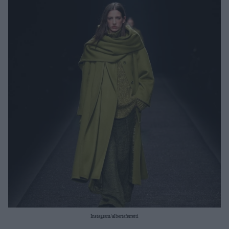
Μακιγιάζ
Beauty News
Well being
Ψυχολογία
Υγεία + Διατροφή
Σχέσεις & Σεξ
Fitness
Woman Power
Parenting
Working Girl
Real Women
Πρόσωπα
Instagram/albertaferretti