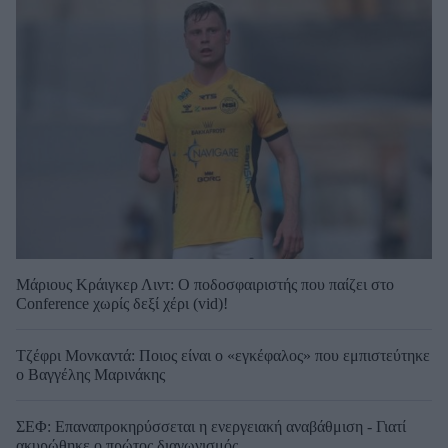
Μάριους Κράιγκερ Λιντ: Ο ποδοσφαιριστής που παίζει στο
Conference χωρίς δεξί χέρι (vid)!
Τζέφρι Μονκαντά: Ποιος είναι ο «εγκέφαλος» που εμπιστεύτηκε
ο Βαγγέλης Μαρινάκης
ΣΕΦ: Επαναπροκηρύσσεται η ενεργειακή αναβάθμιση - Γιατί
ακυρώθηκε ο πρώτος διαγωνισμός