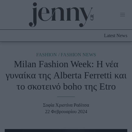
Life Now
What's New
Travel
Latest News
Culture
City Blogging
ABOUT US
ΔΙΑΦΗΜΙΣΤΕΙΤΕ
ΕΠΙΚΟΙΝΩΝΙΑ
FASHION
FASHION NEWS
Milan Fashion Week: Η νέα
Fashion
γυναίκα της Alberta Ferretti και
Shopping
το σκοτεινό boho της Etro
Styling Tips
Fashion News
Σοφία Χριστίνα Ραδίτσα
Beauty - Ομορφιά
22 Φεβρουαρίου 2024
Skincare
Μαλλιά - Νύχια