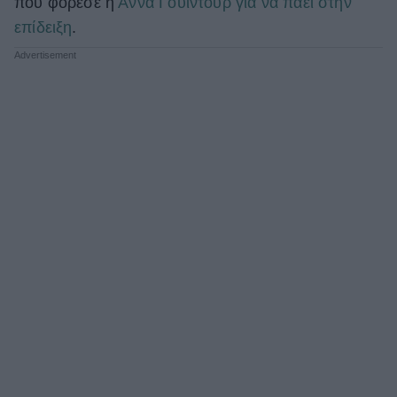
που φόρεσε η
Άννα Γουίντουρ για να πάει στην
επίδειξη
.