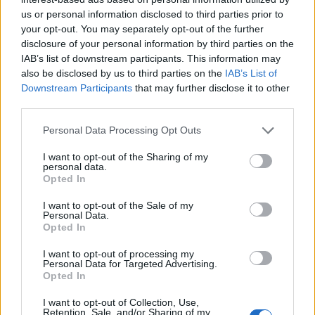
σηματοδοτεί μια νέα εποχή για την Etro και τον
us or personal information disclosed to third parties prior to
your opt-out. You may separately opt-out of the further
creative director της, Μάρκο Ντι Βιντσέντζο.
disclosure of your personal information by third parties on the
IAB’s list of downstream participants. This information may
also be disclosed by us to third parties on the
IAB’s List of
Downstream Participants
that may further disclose it to other
third parties.
Please note that this website/app uses one or more Google
Personal Data Processing Opt Outs
services and may gather and store information including but
not limited to your visit or usage behaviour. You may click to
I want to opt-out of the Sharing of my
personal data.
grant or deny consent to Google and its third-party tags to
Opted In
use your data for below specified purposes in below Google
consent section.
I want to opt-out of the Sale of my
Personal Data.
Opted In
Δείτε αυτή τη δημοσίευση στο Instagram.
I want to opt-out of processing my
Personal Data for Targeted Advertising.
Opted In
I want to opt-out of Collection, Use,
Retention, Sale, and/or Sharing of my