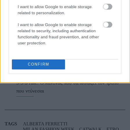
I want to allow Google to enable storage
ΔΙΑΒΑΖΟΝΤΑΙ ΤΩΡΑ
related to personalization.
I want to allow Google to enable storage
related to security, including authentication
Οι μαμάκηδες του ζωδιακού: Αυτά τα ζώδια είναι
functionality and fraud prevention, and other
user protection.
συνήθως κολλημένα στη μαμά τους
Τα 6 σημεία του σπιτιού που δεν χρειάζεται να
CONFIRM
καθαρίζεις κάθε εβδομάδα
3-3-3 rule: Ο κανόνας που θα αλλάξει τον τρόπο
που ντύνεσαι
TAGS
ALBERTA FERRETTI
MILAN FASHION WEEK
CATWALK
ETRO