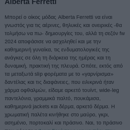
Alberta Ferretti
ΒΟΞ
Μπορεί ο οίκος μόδας Alberta Ferretti να είναι
γνωστός για τις αέρινες, θηλυκές και ονειρικές -θα
Χωρίς Ταμπέλες
τολμήσω να πω- δημιουργίες του, αλλά τη σεζόν fw
2024 αποφάσισε να ασχοληθεί και με την
καθημερινή γυναίκα, τις ενδυματολογικές της
Women's Forum
ανάγκες σε όλη τη διάρκεια της ημέρας και τη
δυναμική, πρακτική της πλευρά. Οπότε, εκτός από
τα μεταξωτά slip φορέματα με το «γαρνίρισμα»
Hautes Grecians
δαντέλας και τις διαφάνειες, που ειλικρινά ήταν
χάρμα οφθαλμών, είδαμε αρκετό τουίντ, wide-leg
Γάμος
παντελόνια, γραμμικά παλτό, πουκάμισα,
καθημερινά jackets και δέρμα, αρκετό δέρμα. Η
χρωματική παλέτα κινήθηκε στο μαύρο, γκρι,
Market News
ασημένιο, πορτοκαλί και πράσινο. Ναι, το πράσινο