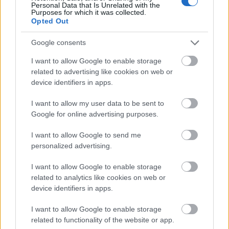
Personal Data that Is Unrelated with the
Purposes for which it was collected.
Opted Out
Google consents
I want to allow Google to enable storage
related to advertising like cookies on web or
device identifiers in apps.
I want to allow my user data to be sent to
Google for online advertising purposes.
Ακολουθήστε το
jenny.gr
στο
google
I want to allow Google to send me
news
και μάθετε τα πάντα γύρω από
personalized advertising.
τις τάσεις της μόδας, τα τέλεια outfits
I want to allow Google to enable storage
related to analytics like cookies on web or
και τα πιο hot fashion news.
device identifiers in apps.
I want to allow Google to enable storage
related to functionality of the website or app.