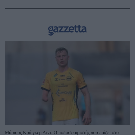
Μάριους Κράιγκερ Λιντ: Ο ποδοσφαιριστής που παίζει στο