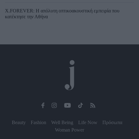
X.FOREVER: Η απόλυτη οπτικοακουστική εμπειρία που
κατέκτησε την Αθήνα
Beauty
Fashion
Well Being
Life Now
Πρόσωπα
Woman Power