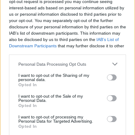
opt-out request is processed you may continue seeing
interest-based ads based on personal information utilized by
us or personal information disclosed to third parties prior to
Η επιλογή των Marabu από δύο από τις πιο
your opt-out. You may separately opt-out of the further
αναγνωρίσιμες τηλεοπτικές πρωταγωνίστριες της
disclosure of your personal information by third parties on the
IAB’s list of downstream participants. This information may
δημοφιλούς σειράς αποτελεί αναμφίβολα μια
also be disclosed by us to third parties on the
IAB’s List of
σημαντική στιγμή για το brand. Παράλληλα,
Downstream Participants
that may further disclose it to other
αποδεικνύει ότι η ελληνική μόδα διαθέτει
third parties.
δημιουργούς και επιχειρήσεις που μπορούν να
Please note that this website/app uses one or more Google
Personal Data Processing Opt Outs
σταθούν επάξια δίπλα σε διεθνή ονόματα,
services and may gather and store information including but
not limited to your visit or usage behaviour. You may click to
I want to opt-out of the Sharing of my
προσελκύοντας το ενδιαφέρον προσωπικοτήτων με
personal data.
grant or deny consent to Google and its third-party tags to
παγκόσμια επιρροή.
Opted In
use your data for below specified purposes in below Google
consent section.
I want to opt-out of the Sale of my
Personal Data.
Opted In
I want to opt-out of processing my
Personal Data for Targeted Advertising.
Opted In