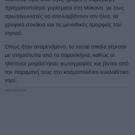
πραγματοποίησε γυρίσματα στη Μύκονο, με τους
ΒΟΞ
πρωταγωνιστές να απολαμβάνουν τον ήλιο, τα
γραφικά σοκάκια και τις μοναδικές ομορφιές του
Χωρίς Ταμπέλες
νησιού.
Όπως ήταν αναμενόμενο, τα social media γέμισαν
Women's Forum
με στιγμιότυπα από τα παρασκήνια, καθώς οι
ηθοποιοί μοιράστηκαν φωτογραφίες και βίντεο από
την παραμονή τους στο κοσμοπολίτικο κυκλαδίτικο
Hautes Grecians
νησί.
Γάμος
Market News