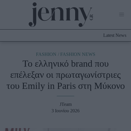
Life Now
What's New
Travel
Latest News
Culture
City Blogging
ABOUT US
ΔΙΑΦΗΜΙΣΤΕΙΤΕ
ΕΠΙΚΟΙΝΩΝΙΑ
FASHION
FASHION NEWS
Το ελληνικό brand που
Fashion
επέλεξαν οι πρωταγωνίστριες
Shopping
του Emily in Paris στη Μύκονο
Styling Tips
Fashion News
JTeam
Beauty - Ομορφιά
3 Ιουνίου 2026
Skincare
Μαλλιά - Νύχια