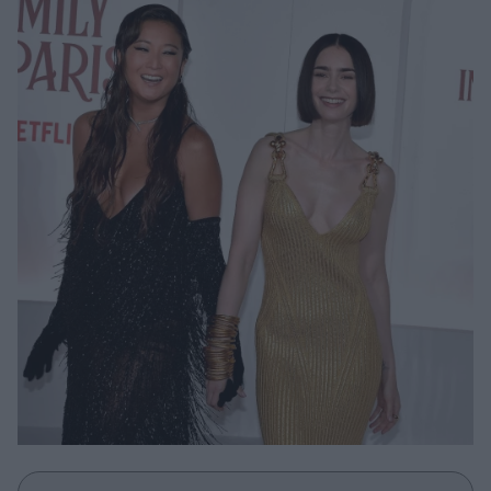
Μακιγιάζ
Beauty News
Well being
Ψυχολογία
Υγεία + Διατροφή
Σχέσεις & Σεξ
Fitness
Woman Power
Parenting
Working Girl
Real Women
Πρόσωπα