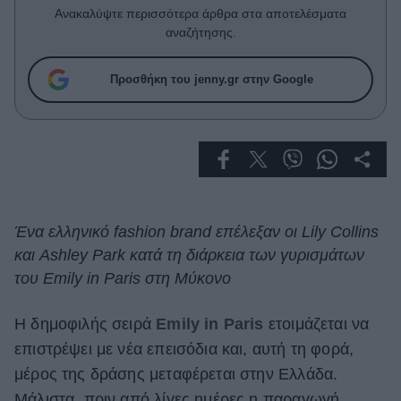
Celebrities
Ανακαλύψτε περισσότερα άρθρα στα αποτελέσματα
Συνεντεύξεις
αναζήτησης.
Who
True Stories
Προσθήκη του jenny.gr στην Google
Ask the Guru
Success Stories
Ζώδια
Living
Ένα ελληνικό fashion brand επέλεξαν οι Lily Collins
και Ashley Park κατά τη διάρκεια των γυρισμάτων
Deco
του Emily in Paris στη Μύκονο
Cooking
Green
Η δημοφιλής σειρά
Emily in Paris
ετοιμάζεται να
επιστρέψει με νέα επεισόδια και, αυτή τη φορά,
Αφιερώματα
μέρος της δράσης μεταφέρεται στην Ελλάδα.
Μάλιστα, πριν από λίγες ημέρες η παραγωγή