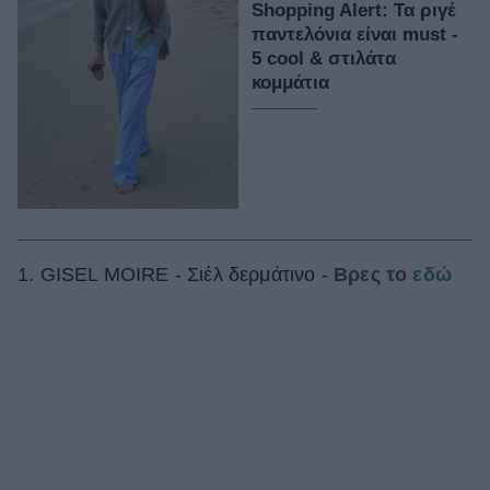
Shopping Alert: Τα ριγέ
παντελόνια είναι must -
5 cool & στιλάτα
κομμάτια
1. GISEL MOIRE - Σιέλ δερμάτινο -
Βρες το
εδώ