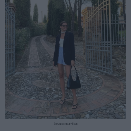
Μακιγιάζ
Beauty News
Well being
Ψυχολογία
Υγεία + Διατροφή
Σχέσεις & Σεξ
Fitness
Woman Power
Parenting
Working Girl
Real Women
Πρόσωπα
Instagram/maryljean