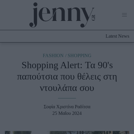
Life Now
What's New
Travel
Latest News
Culture
City Blogging
ABOUT US
ΔΙΑΦΗΜΙΣΤΕΙΤΕ
ΕΠΙΚΟΙΝΩΝΙΑ
FASHION
SHOPPING
Shopping Alert: Τα 90's
Fashion
παπούτσια που θέλεις στη
Shopping
ντουλάπα σου
Styling Tips
Fashion News
Σοφία Χριστίνα Ραδίτσα
Beauty - Ομορφιά
25 Μαΐου 2024
Skincare
Μαλλιά - Νύχια