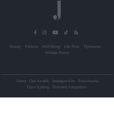
Beauty
Fashion
Well Being
Life Now
Πρόσωπα
Woman Power
About
Our Awards
Διαφημιστείτε
Επικοινωνία
Όροι Χρήσης
Πολιτική Απορρήτου
2026 Jenny.gr | All rights reserved