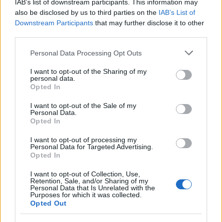
IAB’s list of downstream participants. This information may
also be disclosed by us to third parties on the
IAB’s List of
Downstream Participants
that may further disclose it to other
third parties.
Please note that this website/app uses one or more Google
Personal Data Processing Opt Outs
services and may gather and store information including but
not limited to your visit or usage behaviour. You may click to
I want to opt-out of the Sharing of my
personal data.
grant or deny consent to Google and its third-party tags to
Opted In
use your data for below specified purposes in below Google
consent section.
I want to opt-out of the Sale of my
Personal Data.
Opted In
I want to opt-out of processing my
Personal Data for Targeted Advertising.
Opted In
I want to opt-out of Collection, Use,
Retention, Sale, and/or Sharing of my
Personal Data that Is Unrelated with the
Purposes for which it was collected.
Opted Out