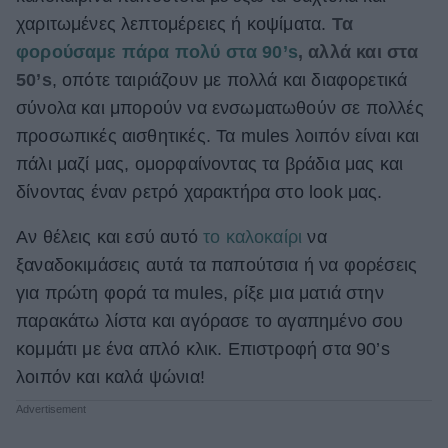
χαριτωμένες λεπτομέρειες ή κοψίματα.
Τα
ΒΟΞ
φορούσαμε πάρα πολύ στα 90’s
, αλλά και στα
50’s
, οπότε ταιριάζουν με πολλά και διαφορετικά
Χωρίς Ταμπέλες
σύνολα και μπορούν να ενσωματωθούν σε πολλές
προσωπικές αισθητικές. Τα mules λοιπόν είναι και
πάλι μαζί μας, ομορφαίνοντας τα βράδια μας και
Women's Forum
δίνοντας έναν ρετρό χαρακτήρα στο look μας.
Αν θέλεις και εσύ αυτό
το καλοκαίρι
να
Hautes Grecians
ξαναδοκιμάσεις αυτά τα παπούτσια ή να φορέσεις
για πρώτη φορά τα mules, ρίξε μια ματιά στην
παρακάτω λίστα και αγόρασε το αγαπημένο σου
Γάμος
κομμάτι με ένα απλό κλικ. Επιστροφή στα 90’s
λοιπόν και καλά ψώνια!
Market News