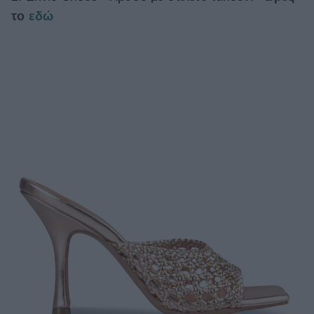
το
εδώ