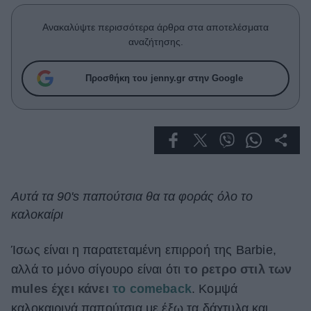
Celebrities
Συνεντεύξεις
Ανακαλύψτε περισσότερα άρθρα στα αποτελέσματα
Who
αναζήτησης.
True Stories
Ask the Guru
Προσθήκη του jenny.gr στην Google
Success Stories
Ζώδια
Living
Αυτά τα 90's παπούτσια θα τα φοράς όλο το
καλοκαίρι
Deco
Cooking
Green
Ίσως είναι η παρατεταμένη επιρροή της Barbie,
αλλά το μόνο σίγουρο είναι ότι
το ρετρο στιλ των
Αφιερώματα
mules έχει κάνει
το comeback
. Κομψά
καλοκαιρινά παπούτσια με έξω τα δάχτυλα και