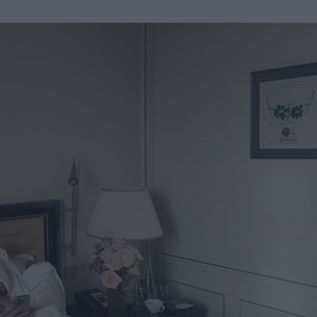
u
ies
Χωρίς Ταμπέλες
Market News