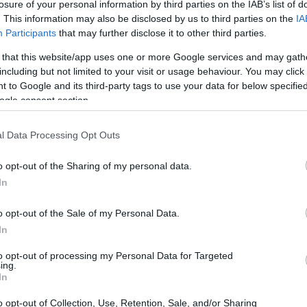
losure of your personal information by third parties on the IAB’s list of
 η πτήση, αλλά και η ώρα που θα περάσεις στο
. This information may also be disclosed by us to third parties on the
IA
λά
. Δεν θέλεις σίγουρα να ακουμπήσεις το πάτωμα του
Participants
that may further disclose it to other third parties.
 να λύνεις και να δένεις κορδόνια στο security stop,
 that this website/app uses one or more Google services and may gath
ούτσια σου μεταλλικά στοιχεία και να χτυπάνε στον
including but not limited to your visit or usage behaviour. You may click 
 to Google and its third-party tags to use your data for below specifi
ία στιγμή. Ρίξε λοιπόν μια ματιά στην παρακάτω λίστα
ogle consent section.
ια που δεν πρέπει να φοράς στο αεροπλάνο και ποια να
σημειώσεις και
μη ξεχάσεις να έχεις ένα ζευγάρι
l Data Processing Opt Outs
 τσάντα
!
o opt-out of the Sharing of my personal data.
In
o opt-out of the Sale of my Personal Data.
In
to opt-out of processing my Personal Data for Targeted
ing.
In
o opt-out of Collection, Use, Retention, Sale, and/or Sharing