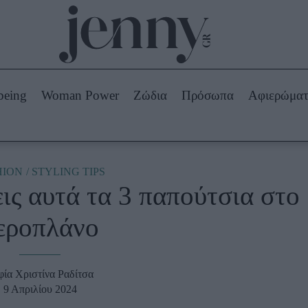
Beauty -
Ομορφιά
ABOUT US
ΔΙΑΦΗΜΙΣΤΕΙΤΕ
ΕΠΙΚΟΙΝΩΝΙΑ
being
Woman Power
Ζώδια
Πρόσωπα
Αφιερώμα
Skincare
ws
Μαλλιά - Νύχια
Μακιγιάζ
Beauty News
HION
STYLING TIPS
ς αυτά τα 3 παπούτσια στο
πα
Ζώδια
εροπλάνο
φία Χριστίνα Ραδίτσα
9 Απριλίου 2024