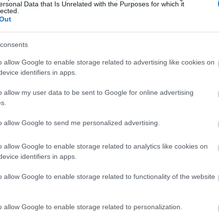
ersonal Data that Is Unrelated with the Purposes for which it
lected.
Out
consents
YLING TIPS
o allow Google to enable storage related to advertising like cookies on
αξιδεύεις με αεροπλάνο; Πες «όχι» σε αυτά τα 3
evice identifiers in apps.
tems
o allow my user data to be sent to Google for online advertising
s.
to allow Google to send me personalized advertising.
o allow Google to enable storage related to analytics like cookies on
evice identifiers in apps.
o allow Google to enable storage related to functionality of the website
o allow Google to enable storage related to personalization.