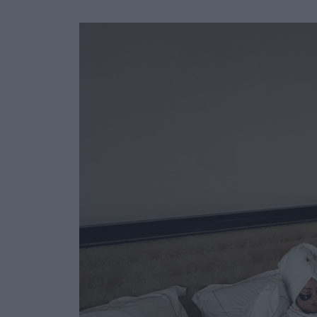
Ask the Gur
Success Stor
Αφιερώματα
ΒΟΞ
Hautes Grecians
Γάμος