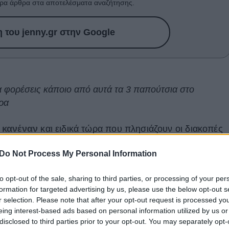
ρα άρθρα στα αποτελέσματα αναζήτησης.
του jenny.gr στην Google
να φορέσεις κάποιο από αυτά τα 3 παπούτσια στο
ρα
έ κανέναν
και ειδικά τώρα που πλησιάζουν οι διακοπές
ς και
το καλοκαίρι
αρχίζουμε και το σκεφτόμαστε όλο και
Do Not Process My Personal Information
αξιδέψεις με αεροπλάνο και αντί να κάνεις το μακρύ
 στον προορισμό σου άνετα και γρήγορα καλό είναι
να
to opt-out of the sale, sharing to third parties, or processing of your per
εις, ώστε να έχεις μια ευχάριστη
πτήση
.
formation for targeted advertising by us, please use the below opt-out s
r selection. Please note that after your opt-out request is processed y
υ δεν πρέπει να φοράς σε ένα αεροπλάνο
, πολύ
eing interest-based ads based on personal information utilized by us or
disclosed to third parties prior to your opt-out. You may separately opt-
ρχή των διακοπών σου. Τώρα θα δούμε
ποια παπούτσι