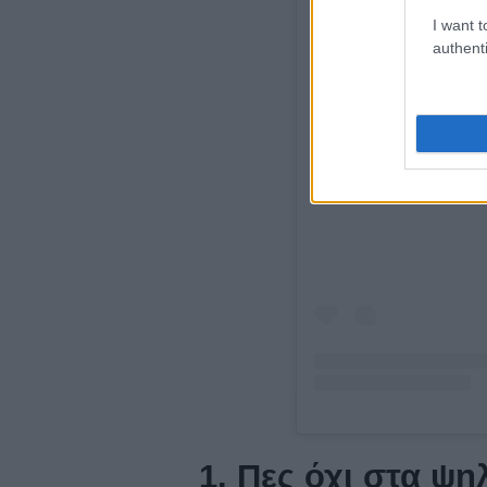
I want t
authenti
Δείτε 
1. Πες όχι στα ψη