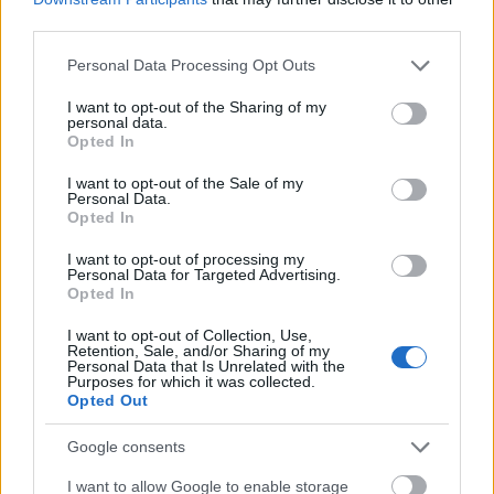
third parties.
Please note that this website/app uses one or more Google
Personal Data Processing Opt Outs
services and may gather and store information including but
Δείτε αυτή τη δημοσίευση στο Instagram.
not limited to your visit or usage behaviour. You may click to
I want to opt-out of the Sharing of my
personal data.
grant or deny consent to Google and its third-party tags to
Opted In
use your data for below specified purposes in below Google
consent section.
I want to opt-out of the Sale of my
Personal Data.
Opted In
I want to opt-out of processing my
Personal Data for Targeted Advertising.
Opted In
I want to opt-out of Collection, Use,
Retention, Sale, and/or Sharing of my
Personal Data that Is Unrelated with the
Purposes for which it was collected.
Opted Out
Google consents
I want to allow Google to enable storage