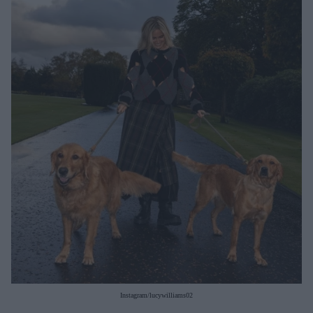
Μακιγιάζ
Beauty News
Well being
Ψυχολογία
Υγεία + Διατροφή
Σχέσεις & Σεξ
Fitness
Woman Power
Parenting
Working Girl
Real Women
Πρόσωπα
Instagram/lucywilliams02