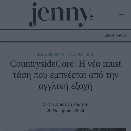
Life Now
What's New
Travel
Latest News
Culture
City Blogging
ABOUT US
ΔΙΑΦΗΜΙΣΤΕΙΤΕ
ΕΠΙΚΟΙΝΩΝΙΑ
FASHION
STYLING TIPS
CountrysideCore: Η νέα must
Fashion
τάση που εμπνέεται από την
Shopping
αγγλική εξοχή
Styling Tips
Fashion News
Σοφία Χριστίνα Ραδίτσα
Beauty - Ομορφιά
20 Νοεμβρίου 2024
Skincare
Μαλλιά - Νύχια