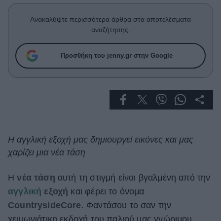
Celebrities
Συνεντεύξεις
Ανακαλύψτε περισσότερα άρθρα στα αποτελέσματα
Who
αναζήτησης.
True Stories
Ask the Guru
Προσθήκη του jenny.gr στην Google
Success Stories
Ζώδια
Living
Η αγγλική εξοχή μας δημιουργεί εικόνες και μας
χαρίζει μια νέα τάση
Deco
Cooking
Green
Η
νέα τάση
αυτή τη στιγμή είναι βγαλμένη από την
αγγλική
εξοχή
και φέρει το όνομα
Αφιερώματα
CountrysideCore
. Φαντάσου το σαν την
χειμωνιάτικη εκδοχή του παλιού μας γνώριμου