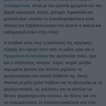
CottageCore
, αλλά με πιο μουντά χρώματα και πιο
ΒΟΞ
βαριά υφάσματα. Άνετο, χαλαρό,
πρακτικό
και
φυσικά uber στιλάτο το
CountrysideCore
είναι
Χωρίς Ταμπέλες
ιδανικό για Σαββατοκύριακα στο βουνό ή ακόμα και
καθημερινά looks στην πόλη.
Η αλήθεια είναι πως η αισθητική της
αγγλικής
Women's Forum
εξοχής
δεν έφυγε ποτέ από τη μόδα, μιας και η
Πριγκίπισσα Νταϊάνα
την αγαπούσε πολύ, άρα
Hautes Grecians
και ο υπόλοιπος κόσμος. Καρό, argyle μοτίβα,
κερωμένα jackets και πλεκτά χαρίζουν τη
χουχουλιάρικη και σικάτη διάθεση της τάσης.
Γάμος
Φυσικά μεγάλο ρόλο παίζουν και τα αξεσουάρ με τα
μεγάλα κασκόλ, τις γαλότσες και τα καπέλα να
δίνουν χαρακτήρα στο σύνολο. Αν θέλεις και εσύ
Market News
να ενσωματώσεις το
CountrysideCore
στο στιλ