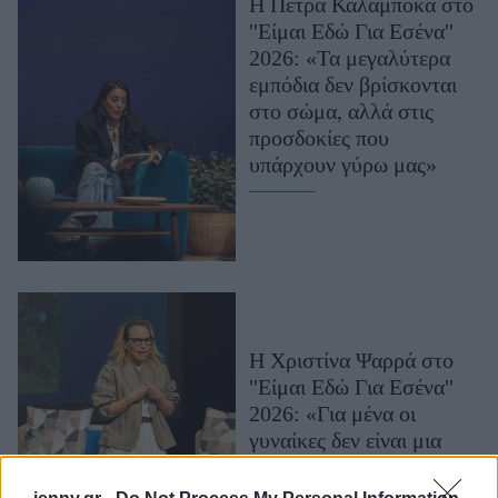
Η Πέτρα Καλαμπόκα στο
Μακιγιάζ
''Είμαι Εδώ Για Εσένα''
Beauty News
2026: «Τα μεγαλύτερα
εμπόδια δεν βρίσκονται
Well being
στο σώμα, αλλά στις
προσδοκίες που
Ψυχολογία
υπάρχουν γύρω μας»
Υγεία + Διατροφή
Σχέσεις & Σεξ
Fitness
Woman Power
Parenting
Η Χριστίνα Ψαρρά στο
Working Girl
"Είμαι Εδώ Για Εσένα"
Real Women
2026: «Για μένα οι
γυναίκες δεν είναι μια
Πρόσωπα
ευάλωτη ομάδα, είναι μια
ομάδα η οποία δέχεται