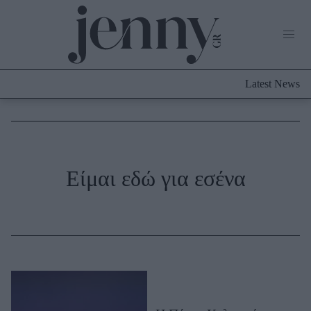
Life Now
What's New
Travel
Latest News
Culture
City Blogging
ABOUT US
ΔΙΑΦΗΜΙΣΤΕΙΤΕ
ΕΠΙΚΟΙΝΩΝΙΑ
Fashion
Είμαι εδώ για εσένα
Shopping
Styling Tips
Fashion News
Beauty - Ομορφιά
Skincare
Μαλλιά - Νύχια