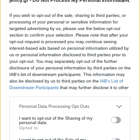
jenny.gr -
Do Not Process My Personal Information
Celebrities
επίθεση»
Συνεντεύξεις
If you wish to opt-out of the sale, sharing to third parties, or
Who
processing of your personal or sensitive information for
True Stories
targeted advertising by us, please use the below opt-out
Ask the Guru
section to confirm your selection. Please note that after your
Success Stories
opt-out request is processed you may continue seeing
interest-based ads based on personal information utilized by
us or personal information disclosed to third parties prior to
Ζώδια
Λίλα Μπακλέση και
your opt-out. You may separately opt-out of the further
disclosure of your personal information by third parties on the
Νατάσα Εξηνταβελώνη
IAB’s list of downstream participants. This information may
στο “Είμαι Εδώ Για
Living
also be disclosed by us to third parties on the
IAB’s List of
Εσένα” 2026: “Μας
Downstream Participants
that may further disclose it to other
ενώνει ο κοινός τρόπος
third parties.
Deco
που αντιλαμβανόμαστε
Cooking
Please note that this website/app uses one or more Google
τις αξίες της ζωής”
Personal Data Processing Opt Outs
Green
services and may gather and store information including but
not limited to your visit or usage behaviour. You may click to
I want to opt-out of the Sharing of my
personal data.
grant or deny consent to Google and its third-party tags to
Αφιερώματα
Opted In
use your data for below specified purposes in below Google
consent section.
I want to opt-out of the Sale of my