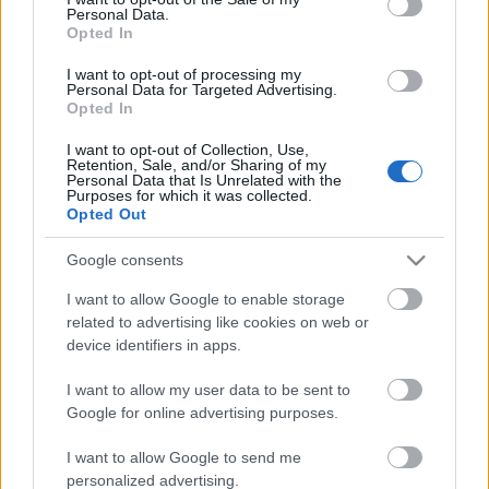
Personal Data.
ΒΟΞ
Opted In
I want to opt-out of processing my
Personal Data for Targeted Advertising.
Opted In
Χωρίς Ταμπέλες
Η Γιούλη
Αργυρακοπούλου στο
I want to opt-out of Collection, Use,
Retention, Sale, and/or Sharing of my
"Είμαι Εδώ Για Εσένα"
Personal Data that Is Unrelated with the
2026: «Υπάρχουν ακόμα
Purposes for which it was collected.
Women's Forum
Opted Out
πολλά εμπόδια στη
διαχείριση της
Google consents
παχυσαρκίας»
Hautes Grecians
I want to allow Google to enable storage
related to advertising like cookies on web or
device identifiers in apps.
Γάμος
I want to allow my user data to be sent to
Google for online advertising purposes.
Market News
I want to allow Google to send me
Η Τζένη Μπαλατσινού
personalized advertising.