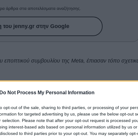
ρα άρθρα στα αποτελέσματα αναζήτησης.
του jenny.gr στην Google
υ εποπτικού συμβουλίου της Meta, έπιασαν τόπο σχετικ
ήκουν στην Meta, εταιρεία η οποία καλείται επιτέλους
Do Not Process My Personal Information
ς για το
γυμνό
στήθος.
ποπτικό συμβούλιο της εταιρείας (μια ομάδα
to opt-out of the sale, sharing to third parties, or processing of your per
formation for targeted advertising by us, please use the below opt-out s
οσιογράφων που συμβουλεύουν τη Meta σχετικά με τις
r selection. Please note that after your opt-out request is processed y
υ περιεχομένου)
της συνέστησε να αλλάξει τους όρους
eing interest-based ads based on personal information utilized by us or
ή δραστηριότητα ενηλίκων «έτσι ώστε να διέπεται
disclosed to third parties prior to your opt-out. You may separately opt-