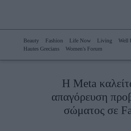
Life Now
Fashion
What's New
Shopping
Beauty
Fashion
Life Now
Living
Well 
Travel
Styling Tips
Hautes Grecians
Women's Forum
Culture
Fashion Ne
City Blogging
Η Meta καλείτ
Woman Power
Πρόσω
απαγόρευση προβ
Parenting
Celebrities
σώματος σε Fa
Working Girl
Συνεντεύξεις
Real Women
Who
True Stories