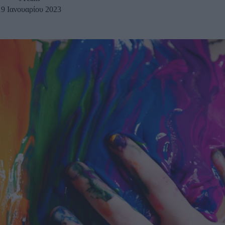
19 Ιανουαρίου 2023
u
ies
Χωρίς Ταμπέλες
Market News