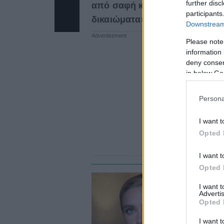
further disc
από σαφή κριτήρια που σέβον
participants
δικαιώματα».
Downstream 
Please note
information 
deny consent
in below Go
Persona
I want t
Opted 
I want t
Opted 
#
I want 
Advertis
Η
Opted 
σ
π
I want t