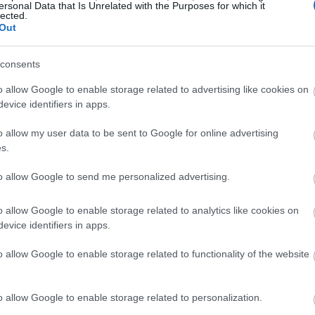
ersonal Data that Is Unrelated with the Purposes for which it
lected.
Out
consents
ι να αλλάξει τη συγκεκριμένη πολιτική ώστε να γίνει πι
 υπάρχουσα πολιτική της Meta βασίζεται σε δυαδική
o allow Google to enable storage related to advertising like cookies on
evice identifiers in apps.
ς ασαφή τον τρόπο με τον οποίο οι κανόνες
binary και τρανς άτομα.
o allow my user data to be sent to Google for online advertising
s.
υλίου ακολούθησε τη λογοκρισία από το Facebook σε
to allow Google to send me personalized advertising.
που διαχειρίζεται ένα τρανς
non binary
ζευγάρι
ναν το ζευγάρι να ποζάρει τόπλες, αλλά με καλυμμένες
o allow Google to enable storage related to analytics like cookies on
 περιέγραφαν την τρανς υγειονομική περίθαλψη και τη
evice identifiers in apps.
ουργική επέμβαση.
o allow Google to enable storage related to functionality of the website
o allow Google to enable storage related to personalization.