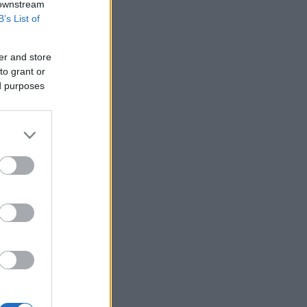
 downstream
B’s List of
er and store
to grant or
ed purposes