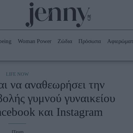
Beauty -
Ομορφιά
ABOUT US
ΔΙΑΦΗΜΙΣΤΕΙΤΕ
ΕΠΙΚΟΙΝΩΝΙΑ
being
Woman Power
Ζώδια
Πρόσωπα
Αφιερώμα
Skincare
ws
Μαλλιά - Νύχια
Μακιγιάζ
Beauty News
LIFE NOW
αι να αναθεωρήσει την
πα
Ζώδια
ολής γυμνού γυναικείου
cebook και Instagram
JTeam