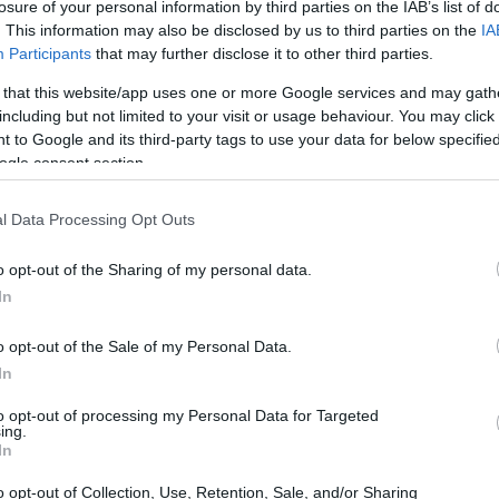
losure of your personal information by third parties on the IAB’s list of
ται τα διεθνή πρότυπα για τα ανθρώπινα
. This information may also be disclosed by us to third parties on the
IA
Participants
that may further disclose it to other third parties.
 that this website/app uses one or more Google services and may gath
including but not limited to your visit or usage behaviour. You may click 
 to Google and its third-party tags to use your data for below specifi
ogle consent section.
l Data Processing Opt Outs
o opt-out of the Sharing of my personal data.
In
o opt-out of the Sale of my Personal Data.
In
NOW
to opt-out of processing my Personal Data for Targeted
ing.
 Florence Pugh απαντά σε όσους θίχτηκαν με το
In
τήθος της στο Valentino Show, και τα λέει όπως
ρέπει
o opt-out of Collection, Use, Retention, Sale, and/or Sharing