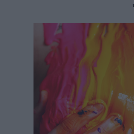
Ask the Gur
Success Stor
Αφιερώματα
ΒΟΞ
Hautes Grecians
Γάμος