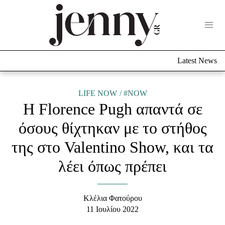
Life Now
What's New
Travel
Latest News
Culture
City Blogging
ABOUT US
ΔΙΑΦΗΜΙΣΤΕΙΤΕ
ΕΠΙΚΟΙΝΩΝΙΑ
LIFE NOW
#NOW
Η Florence Pugh απαντά σε
Fashion
όσους θίχτηκαν με το στήθος
Shopping
της στο Valentino Show, και τα
Styling Tips
Fashion News
λέει όπως πρέπει
Beauty - Ομορφιά
Κλέλια Φατούρου
Skincare
11 Ιουλίου 2022
Μαλλιά - Νύχια