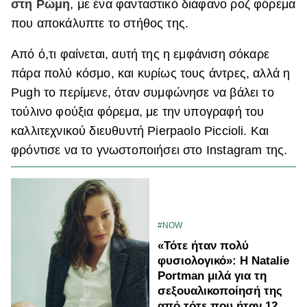
στη Ρώμη
, με ένα φανταστικό διάφανο ροζ φόρεμα
ΒΟΞ
που αποκάλυπτε το στήθος της.
Από ό,τι φαίνεται, αυτή της η εμφάνιση σόκαρε
Χωρίς Ταμπέλες
πάρα πολύ κόσμο, και κυρίως τους άντρες, αλλά η
Pugh το περίμενε, όταν συμφώνησε να βάλει το
τούλινο φούξια φόρεμα, με την υπογραφή του
Women's Forum
καλλιτεχνικού διευθυντή Pierpaolo Piccioli. Και
φρόντισε να το γνωστοποιήσει στο Instagram της.
Hautes Grecians
#NOW
Γάμος
«Τότε ήταν πολύ
φυσιολογικό»: Η Natalie
Portman μιλά για τη
Market News
σεξουαλικοποίησή της
από τότε που ήταν 12