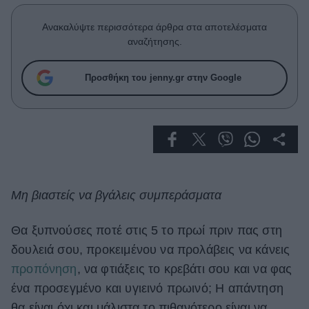
Celebrities
Συνεντεύξεις
Ανακαλύψτε περισσότερα άρθρα στα αποτελέσματα
Who
αναζήτησης.
True Stories
Ask the Guru
Προσθήκη του jenny.gr στην Google
Success Stories
Ζώδια
Living
Μη βιαστείς να βγάλεις συμπεράσματα
Deco
Cooking
Θα ξυπνούσες ποτέ στις 5 το πρωί πριν πας στη
Green
δουλειά σου, προκειμένου να προλάβεις να κάνεις
προπόνηση
, να φτιάξεις το κρεβάτι σου και να φας
Αφιερώματα
ένα προσεγμένο και υγιεινό πρωινό; Η απάντηση
θα είναι όχι και μάλιστα το πιθανότερο είναι να