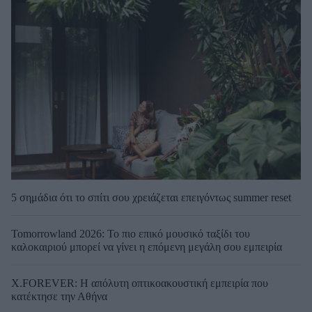
5 σημάδια ότι το σπίτι σου χρειάζεται επειγόντως summer reset
Tomorrowland 2026: Το πιο επικό μουσικό ταξίδι του
καλοκαιριού μπορεί να γίνει η επόμενη μεγάλη σου εμπειρία
X.FOREVER: Η απόλυτη οπτικοακουστική εμπειρία που
κατέκτησε την Αθήνα