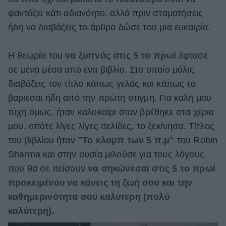
φαντάζει κάτι αδιανόητο, αλλά πριν σταματήσεις
ΒΟΞ
ήδη να διαβάζεις το άρθρο δώσε του μια ευκαιρία.
Χωρίς Ταμπέλες
Η θεωρία του
να ξυπνάς στις 5 το πρωί
έφτασε
σε μένα μέσα από ένα βιβλίο. Στο οποίο μόλις
διαβάζεις τον τίτλο κάπως γελάς και κάπως το
Women's Forum
βαριέσαι ήδη από την πρώτη στιγμή. Για καλή μου
τύχη όμως, ήταν καλοκαίρι όταν βρέθηκε στα χέρια
μου, οπότε λίγες λίγες σελίδες, το ξεκίνησα. Τίτλος
Hautes Grecians
του βιβλίου ήταν
"Το κλαμπ των 5 π.μ"
του Robin
Sharma και στην ουσία μιλούσε για τους λόγους
που θα σε πείσουν
να σηκώνεσαι στις 5 το πρωί
Γάμος
προκειμένου να κάνεις τη ζωή σου και την
καθημερινότητα σου καλύτερη (πολύ
Market News
καλύτερη).