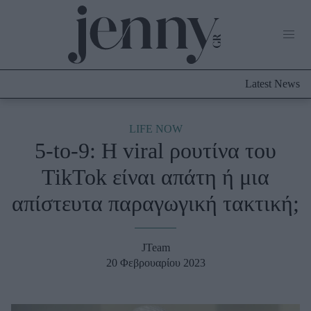
Life Now
What's New
Travel
Latest News
Culture
City Blogging
ABOUT US
ΔΙΑΦΗΜΙΣΤΕΙΤΕ
ΕΠΙΚΟΙΝΩΝΙΑ
LIFE NOW
5-to-9: H viral ρουτίνα του
Fashion
TikTok είναι απάτη ή μια
Shopping
απίστευτα παραγωγική τακτική;
Styling Tips
Fashion News
JTeam
Beauty - Ομορφιά
20 Φεβρουαρίου 2023
Skincare
Μαλλιά - Νύχια