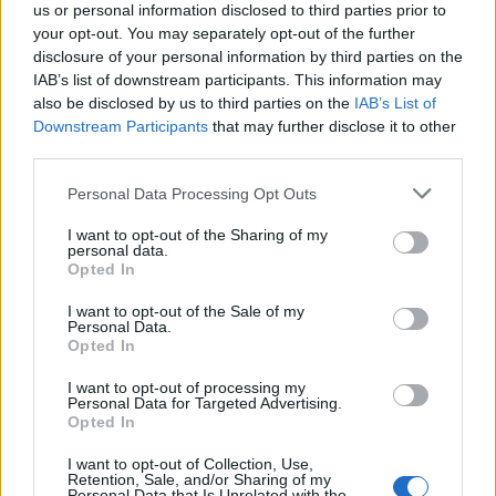
us or personal information disclosed to third parties prior to
your opt-out. You may separately opt-out of the further
disclosure of your personal information by third parties on the
IAB’s list of downstream participants. This information may
Σηκώνεσαι. Πίνεις το νερό σου ενυδατώνεσαι και
also be disclosed by us to third parties on the
IAB’s List of
φεύγεις για την πρωινή σου προπόνηση. Γεμίζεις
Downstream Participants
that may further disclose it to other
με ενδορφίνες τον οργανισμό σου, γυρνάς σπίτι για
third parties.
γρήγορο ντους, ετοιμάζεις ένα γευστικό και υγιεινό
Please note that this website/app uses one or more Google
Personal Data Processing Opt Outs
πρωινό και φεύγεις για το γραφείο (τα
services and may gather and store information including but
not limited to your visit or usage behaviour. You may click to
I want to opt-out of the Sharing of my
προλαβαίνεις όλα).
personal data.
grant or deny consent to Google and its third-party tags to
Opted In
use your data for below specified purposes in below Google
Ξέρω, ότι γελάς καταβάθος και σκέφτεσαι «δεν
consent section.
I want to opt-out of the Sale of my
Personal Data.
παίζει». Ε, λοιπόν παίζει.
Opted In
I want to opt-out of processing my
Και αν δεν πιστεύεις εμένα, τσέκαρε το TikTok. Σε
Personal Data for Targeted Advertising.
Opted In
προειδοποιώ ότι οι πρώτες ημέρες θα είναι
δύσκολες. Και θα χρειαστεί χρόνος, απόφαση και
I want to opt-out of Collection, Use,
Retention, Sale, and/or Sharing of my
πείσμα μέχρι να γίνει αυτή η ώρα, το πρωινό σου
Personal Data that Is Unrelated with the