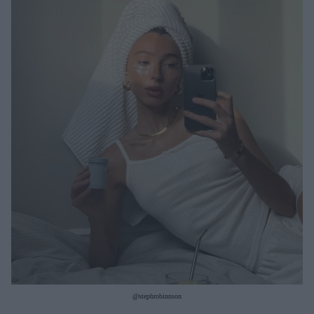
Μακιγιάζ
Beauty News
Well being
Ψυχολογία
Υγεία + Διατροφή
Σχέσεις & Σεξ
Fitness
Woman Power
Parenting
Working Girl
Real Women
Πρόσωπα
@stephrobinnson