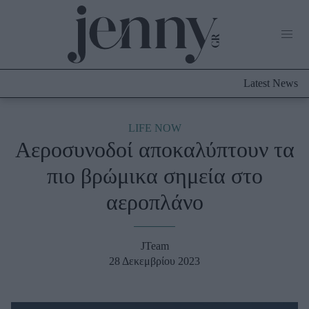
Life Now
What's New
Travel
Latest News
Culture
City Blogging
ABOUT US
ΔΙΑΦΗΜΙΣΤΕΙΤΕ
ΕΠΙΚΟΙΝΩΝΙΑ
LIFE NOW
Αεροσυνοδοί αποκαλύπτουν τα
Fashion
πιο βρώμικα σημεία στο
Shopping
αεροπλάνο
Styling Tips
Fashion News
JTeam
Beauty - Ομορφιά
28 Δεκεμβρίου 2023
Skincare
Μαλλιά - Νύχια