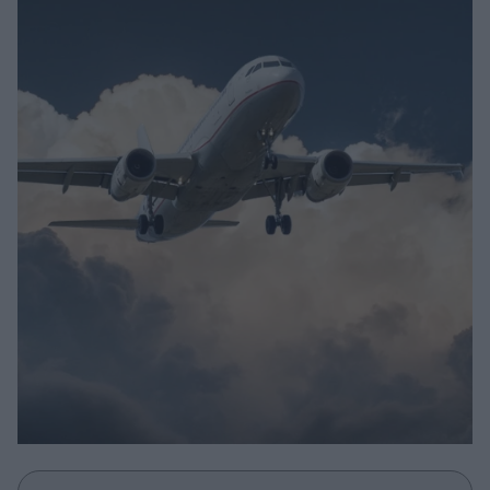
Μακιγιάζ
Beauty News
Well being
Ψυχολογία
Υγεία + Διατροφή
Σχέσεις & Σεξ
Fitness
Woman Power
Parenting
Working Girl
Real Women
Πρόσωπα