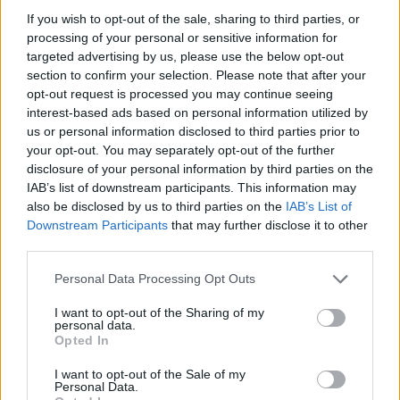
αρκετές ώρες κάθε φορά. Παρόλο που οι
If you wish to opt-out of the sale, sharing to third parties, or
άνθρωποι μπορεί να νοσήσουν, να κάνουν εμετό
processing of your personal or sensitive information for
targeted advertising by us, please use the below opt-out
στο κάθισμα ή ακόμη και να έχουν κάποιο
section to confirm your selection. Please note that after your
«εκρηκτικό» ατύχημα, τα καλύμματα των
opt-out request is processed you may continue seeing
καθισμάτων δεν απολυμαίνονται πάντα.
interest-based ads based on personal information utilized by
us or personal information disclosed to third parties prior to
your opt-out. You may separately opt-out of the further
«Δεν αναφέρεται κάθε συμβάν, καθώς θα
disclosure of your personal information by third parties on the
μπορούσε να προκαλέσει καθυστέρηση στην
IAB’s list of downstream participants. This information may
πτήση». Εάν θέλετε να καθίσετε χωρίς έγνοιες, σε
also be disclosed by us to third parties on the
IAB’s List of
Downstream Participants
that may further disclose it to other
ένα βρώμικο κάθισμα, ορισμένοι λιανοπωλητές
third parties.
πωλούν καλύμματα καθισμάτων
Please note that this website/app uses one or more Google
επαναχρησιμοποιήσιμων και μιας χρήσης.
Personal Data Processing Opt Outs
services and may gather and store information including but
not limited to your visit or usage behaviour. You may click to
I want to opt-out of the Sharing of my
personal data.
grant or deny consent to Google and its third-party tags to
Opted In
use your data for below specified purposes in below Google
consent section.
I want to opt-out of the Sale of my
Personal Data.