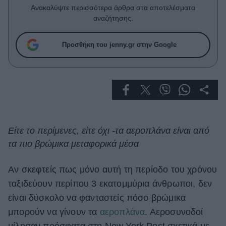
Celebrities
Ανακαλύψτε περισσότερα άρθρα στα αποτελέσματα
Συνεντεύξεις
αναζήτησης.
Who
True Stories
Προσθήκη του jenny.gr στην Google
Ask the Guru
Success Stories
Ζώδια
Living
Είτε το περίμενες, είτε όχι -τα αεροπλάνα είναι από
τα πιο βρώμικα μεταφορικά μέσα
Deco
Cooking
Αν σκεφτείς πως μόνο αυτή τη περίοδο του χρόνου
Green
ταξιδεύουν περίπου 3 εκατομμύρια άνθρωποι, δεν
είναι δύσκολο να φανταστείς πόσο βρώμικα
Αφιερώματα
μπορούν να γίνουν τα
αεροπλάνα
. Αεροσυνοδοί
μίλησαν πρόσφατα στη New York Post σχετικά με