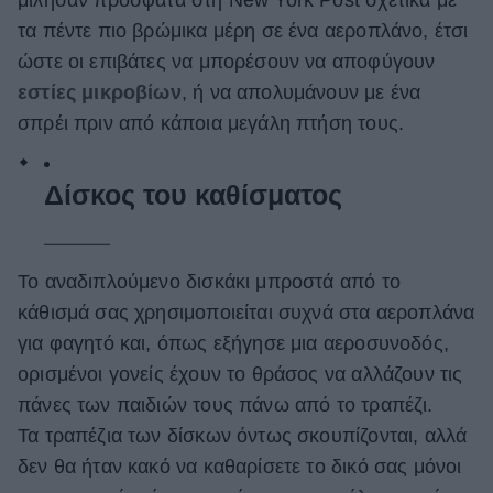
τα πέντε πιο βρώμικα μέρη σε ένα αεροπλάνο, έτσι
ΒΟΞ
ώστε οι επιβάτες να μπορέσουν να αποφύγουν
εστίες μικροβίων
, ή να απολυμάνουν με ένα
Χωρίς Ταμπέλες
σπρέι πριν από κάποια μεγάλη πτήση τους.
Δίσκος του καθίσματος
Women's Forum
Το αναδιπλούμενο δισκάκι μπροστά από το
Hautes Grecians
κάθισμά σας χρησιμοποιείται συχνά στα αεροπλάνα
για φαγητό και, όπως εξήγησε μια αεροσυνοδός,
Γάμος
ορισμένοι γονείς έχουν το θράσος να αλλάζουν τις
πάνες των παιδιών τους πάνω από το τραπέζι.
Τα τραπέζια των δίσκων όντως σκουπίζονται, αλλά
Market News
δεν θα ήταν κακό να καθαρίσετε το δικό σας μόνοι