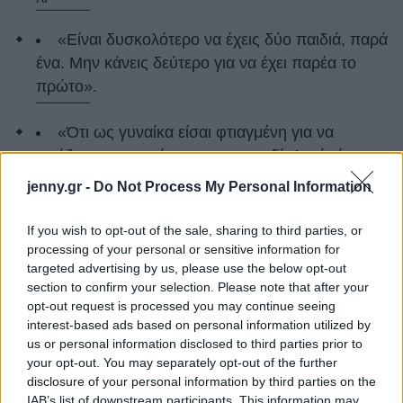
«Είναι δυσκολότερο να έχεις δύο παιδιά, παρά
ένα. Μην κάνεις δεύτερο για να έχει παρέα το
πρώτο».
«Ότι ως γυναίκα είσαι φτιαγμένη για να
νοιάζεσαι περισσότερο για το παιδί. Αυτά είναι
βλακείες. Με εξαίρεση την παραγωγή μητρικού
jenny.gr -
Do Not Process My Personal Information
γάλατος, οι άντρες είναι εξίσου ικανοί να
ικανοποιήσουν τις ανάγκες του παιδιού. Το να
If you wish to opt-out of the sale, sharing to third parties, or
είσαι γονιός, είναι κάτι που το μαθαίνεις».
processing of your personal or sensitive information for
targeted advertising by us, please use the below opt-out
section to confirm your selection. Please note that after your
«Ότι δεν θα έχεις αγαπημένο παιδί. Φυσικά
opt-out request is processed you may continue seeing
και θα έχεις».
interest-based ads based on personal information utilized by
us or personal information disclosed to third parties prior to
«Δεν σου λένε ότι το να βάζεις όρια στο παιδί
your opt-out. You may separately opt-out of the further
disclosure of your personal information by third parties on the
σου, είναι δυσκολότερο από όσο φαίνεται. Είναι
IAB’s list of downstream participants. This information may