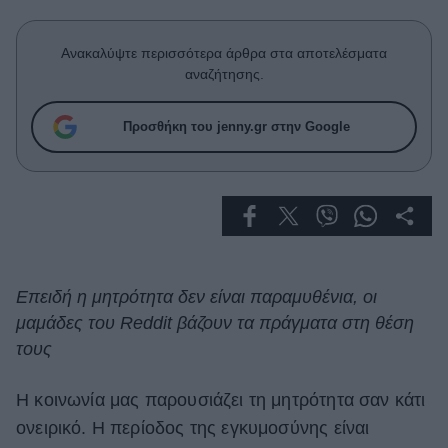
Celebrities
Συνεντεύξεις
Ανακαλύψτε περισσότερα άρθρα στα αποτελέσματα
Who
αναζήτησης.
True Stories
Ask the Guru
Προσθήκη του jenny.gr στην Google
Success Stories
Ζώδια
Living
Επειδή η μητρότητα δεν είναι παραμυθένια, οι
Deco
μαμάδες του Reddit βάζουν τα πράγματα στη θέση
Cooking
τους
Green
Η κοινωνία μας παρουσιάζει τη μητρότητα σαν κάτι
Αφιερώματα
ονειρικό. Η περίοδος της εγκυμοσύνης είναι