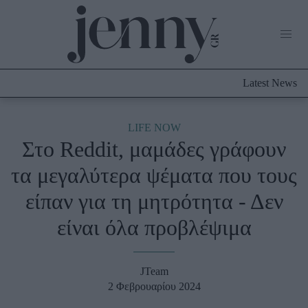
Life Now
What's New
Travel
Latest News
Culture
City Blogging
ABOUT US
ΔΙΑΦΗΜΙΣΤΕΙΤΕ
ΕΠΙΚΟΙΝΩΝΙΑ
LIFE NOW
Στο Reddit, μαμάδες γράφουν
Fashion
τα μεγαλύτερα ψέματα που τους
Shopping
είπαν για τη μητρότητα - Δεν
Styling Tips
Fashion News
είναι όλα προβλέψιμα
Beauty - Ομορφιά
JTeam
Skincare
2 Φεβρουαρίου 2024
Μαλλιά - Νύχια