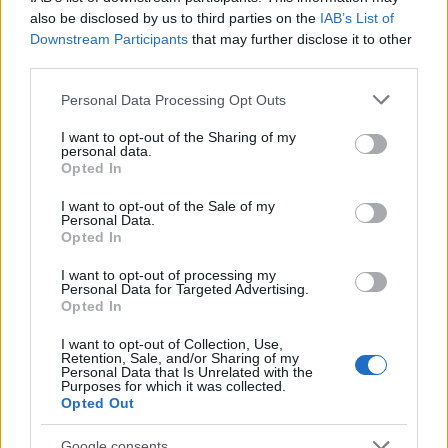
πολύ εύκολο να το κακομάθεις (ειδικά αν έχεις τα
also be disclosed by us to third parties on the
IAB’s List of
μέσα) και ακόμη ευκολότερο να θέλεις να το
Downstream Participants
that may further disclose it to other
κακομάθεις όσο πάει –να του αγοράσεις ό,τι
third parties.
θέλει, είτε επειδή το αγαπάς τόσο, είτε επειδή
Please note that this website/app uses one or more Google
Personal Data Processing Opt Outs
κλαίει ασταμάτητα. Είναι, επίσης, πανεύκολο να
services and may gather and store information including but
κατηγορήσεις κάποιον άλλο για τα λάθη του
not limited to your visit or usage behaviour. You may click to
I want to opt-out of the Sharing of my
personal data.
grant or deny consent to Google and its third-party tags to
παιδιού σου. Μπορεί να τσακώνεσαι,
Opted In
use your data for below specified purposes in below Google
γνωρίζοντας ότι το δικό σου παιδί έφταιγε».
consent section.
I want to opt-out of the Sale of my
Personal Data.
Opted In
«Ότι γίνεται ευκολότερο με τον καιρό ή ότι
τελειώνει κάποια στιγμή. Δεν θα γίνει ευκολότερο
I want to opt-out of processing my
Personal Data for Targeted Advertising.
και δεν θα τελειώσει ποτέ. Ναι, η εφηβεία είναι η
Opted In
δυσκολότερη περίοδος και είναι πανάκριβη,
ειδικά αν ασχολούνται και με αθλήματα. Μην
I want to opt-out of Collection, Use,
Retention, Sale, and/or Sharing of my
υποτιμάς τη δέσμευση που πήρες, είναι για μια
Personal Data that Is Unrelated with the
Purposes for which it was collected.
ζωή».
Opted Out
Google consents