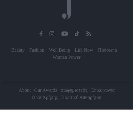
Beauty
Fashion
Well Being
Life Now
Πρόσωπα
Woman Power
About
Our Awards
Διαφημιστείτε
Επικοινωνία
Όροι Χρήσης
Πολιτική Απορρήτου
2026 Jenny.gr | All rights reserved