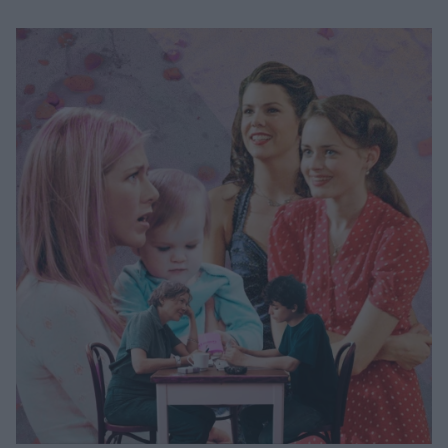
Μακιγιάζ
Beauty News
Well being
Ψυχολογία
Υγεία + Διατροφή
Σχέσεις & Σεξ
Fitness
Woman Power
Parenting
Working Girl
Real Women
Πρόσωπα