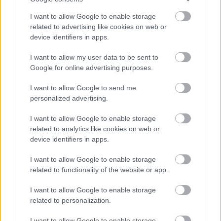
«Παραδοσιακά, η ανιδιοτέλεια είναι το
μεγαλύτερο κοπλιμέντο που μπορείς να κάνεις σε
I want to allow Google to enable storage
μία μάνα, και είναι τεράστιο ψέμα. Όταν η επιτομή
related to advertising like cookies on web or
device identifiers in apps.
της μητρότητας και της γυναικείας φύσης είναι να
χάνεις εντελώς τον εαυτό σου, το να είσαι
I want to allow my user data to be sent to
απόλυτα ανιδιοτελής μαθαίνει στα παιδιά –ειδικά
Google for online advertising purposes.
στα κορίτσια- να κάνουν το ίδιο. Είμαστε
I want to allow Google to send me
καλύτερες μητέρες, ηγέτιδες και δασκάλες όταν
personalized advertising.
δείχνουμε στα παιδιά την έννοια των ορίων, της
αυτοφροντίδας και του αυτοσεβασμού. Ναι, για
I want to allow Google to enable storage
να είσαι παρούσα θα κάνεις αναπόφευκτες
related to analytics like cookies on web or
device identifiers in apps.
θυσίες, αλλά δεν θα πρέπει να σε καθορίζει
αυτό».
I want to allow Google to enable storage
related to functionality of the website or app.
«Ότι θα χάσεις τους φίλους σου. Δεν έχω
I want to allow Google to enable storage
απομονωθεί και δεν έχουν αλλάξει οι φιλίες μου.
related to personalization.
Απλώς πρέπει να προσπαθώ λίγο περισσότερο».
I want to allow Google to enable storage