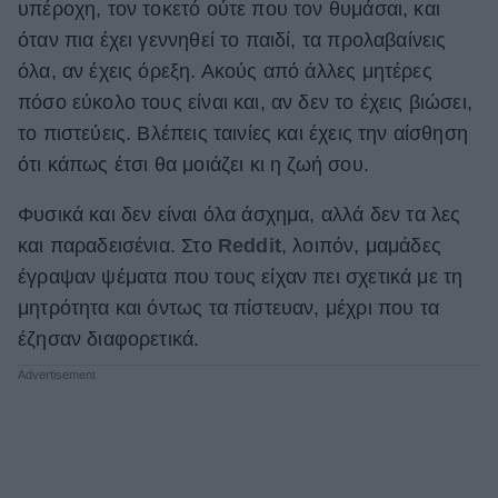
υπέροχη, τον τοκετό ούτε που τον θυμάσαι, και
ΒΟΞ
όταν πια έχει γεννηθεί το παιδί, τα προλαβαίνεις
όλα, αν έχεις όρεξη. Ακούς από άλλες μητέρες
πόσο εύκολο τους είναι και, αν δεν το έχεις βιώσει,
Χωρίς Ταμπέλες
το πιστεύεις. Βλέπεις ταινίες και έχεις την αίσθηση
ότι κάπως έτσι θα μοιάζει κι η ζωή σου.
Women's Forum
Φυσικά και δεν είναι όλα άσχημα, αλλά δεν τα λες
και παραδεισένια. Στο
Reddit
, λοιπόν, μαμάδες
έγραψαν ψέματα που τους είχαν πει σχετικά με τη
Hautes Grecians
μητρότητα και όντως τα πίστευαν, μέχρι που τα
έζησαν διαφορετικά.
Γάμος
Market News