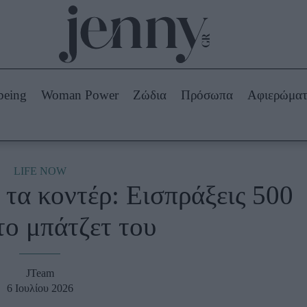
Beauty -
Ομορφιά
ABOUT US
ΔΙΑΦΗΜΙΣΤΕΙΤΕ
ΕΠΙΚΟΙΝΩΝΙΑ
being
Woman Power
Ζώδια
Πρόσωπα
Αφιερώμα
Skincare
ws
Μαλλιά - Νύχια
Μακιγιάζ
Beauty News
LIFE NOW
 τα κοντέρ: Εισπράξεις 500
πα
Ζώδια
το μπάτζετ του
JTeam
6 Ιουλίου 2026