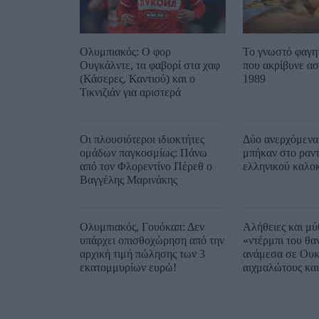
Ολυμπιακός: Ο φορ
Το γνωστό φαγη
Ουγκάλντε, τα φαβορί στα χαφ
που ακρίβυνε ασ
(Κάσερες, Καντιού) και ο
1989
Τικνιζιάν για αριστερά
Οι πλουσιότεροι ιδιοκτήτες
Δύο ανερχόμενα
ομάδων παγκοσμίως: Πάνω
μπήκαν στο ραντ
από τον Φλορεντίνο Πέρεθ ο
ελληνικού καλοκ
Βαγγέλης Μαρινάκης
Ολυμπιακός, Γουόκαπ: Δεν
Αλήθειες και μύθ
υπάρχει οπισθοχώρηση από την
«ντέρμπι του θα
αρχική τιμή πώλησης των 3
ανάμεσα σε Ουκ
εκατομμυρίων ευρώ!
αιχμαλώτους και