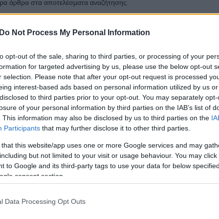
ρα άρθρα στα αποτελέσματα αναζήτησης.
του jenny.gr στην Google
Do Not Process My Personal Information
to opt-out of the sale, sharing to third parties, or processing of your per
formation for targeted advertising by us, please use the below opt-out s
r selection. Please note that after your opt-out request is processed y
α και παγκόσμιο «ταμείο» 375 εκατ. δολάρια, η ταινία
eing interest-based ads based on personal information utilized by us or
τά πολλαπλές πρωτιές
disclosed to third parties prior to your opt-out. You may separately opt-
losure of your personal information by third parties on the IAB’s list of
. This information may also be disclosed by us to third parties on the
IA
ρή πορεία του στο box office. Έχει ξεπεράσει το
Participants
that may further disclose it to other third parties.
αι έχει γίνει ένα από τα πιο επιτυχημένα ψυχολογικά
 that this website/app uses one or more Google services and may gath
 από τα μεγαλύτερες success stories της χρονιάς και
including but not limited to your visit or usage behaviour. You may click 
 εκατ. δολαρίων παγκοσμίως, με μηδαμινό μπάτζετ,
 to Google and its third-party tags to use your data for below specifi
ogle consent section.
ι το όραμα μετράνε πάνω από όλα.
ι κυκλοφορήσει σε ψηφιακές πλατφόρμες, κέρδισε πάν
l Data Processing Opt Outs
έρα προβολής της, με τη διατήρηση του εξαψήφιου