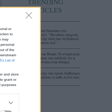
TRENDING
ARTICLES
sonal or
Ματίνα Νικολάου στο
ection to
JennyGr: “Να κάνεις υπομονή,
αλλά όχι τόση που να βλάπτεις
ou may
τον εαυτό σου”
 personal
out of the
Ger van Braam: Η ιστορία μιας
 downstream
γυναίκας που απέδειξε ότι η
B’s List of
ορατότητα είναι δύναμη
3 ταινίες που έγιναν διαθέσιμες
er and store
και αξίζουν το κάθε λεπτό τους
to grant or
ed purposes
ω