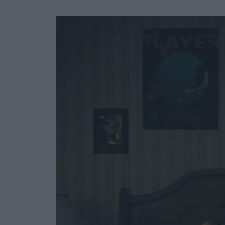
Ask the Gur
Success Stor
Αφιερώματα
ΒΟΞ
Hautes Grecians
Γάμος