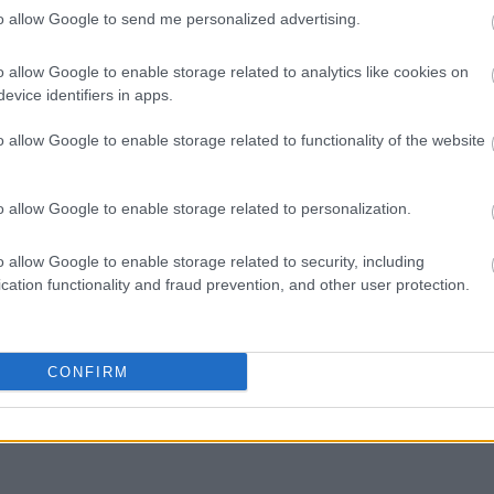
yGr στο
Google News
.
to allow Google to send me personalized advertising.
o allow Google to enable storage related to analytics like cookies on
evice identifiers in apps.
o allow Google to enable storage related to functionality of the website
ΑΖΟΝΤΑΙ ΤΩΡΑ
o allow Google to enable storage related to personalization.
γρά μαντηλάκια; Οι λόγοι που πρέπει να σταματήσεις asap
o allow Google to enable storage related to security, including
cation functionality and fraud prevention, and other user protection.
οι για το μέλλον - Τι προβλέπεται για κάθε ζώδιο
CONFIRM
ηλά το μυαλό σου - Συμβαίνει στους περισσότερους και