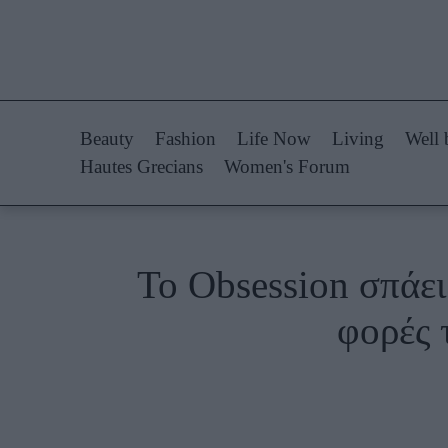
Life Now
Fashion
What's New
Shopping
Beauty
Fashion
Life Now
Living
Well 
Travel
Styling Tips
Hautes Grecians
Women's Forum
Culture
Fashion Ne
City Blogging
Το Obsession σπάει
Woman Power
Πρόσω
φορές 
Parenting
Celebrities
Working Girl
Συνεντεύξεις
Real Women
Who
True Stories