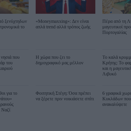
τό ξενύχτηδων
«Moneymaxxing»: Δεν είναι
Πέρα από τη Λ
τρονομικά το
απλά trend αλλά τρόπος ζωής
μαγευτικοί προ
Πορτογαλίας
 νησιά που
Η χώρα που ζει το
Το καλά κρυμμ
άρ του
δημογραφικό μας μέλλον
Κρήτης: Το φα
αιριού
και η μαγευτικ
Λιβυκό
οι για το
Φοιτητική Στέγη: Όσα πρέπει
6 γραφικά χωρ
νάτου»
να ξέρετε πριν νοικιάσετε σπίτι
Κυκλάδων που 
ρανούς
ανακαλύψετε
 Ναζί