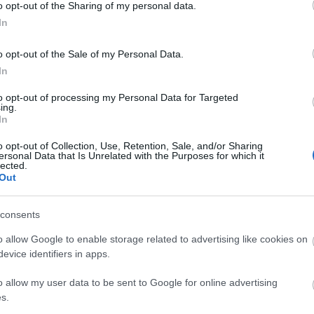
o opt-out of the Sharing of my personal data.
μερών της
Barbie
, στο 5ο μεγαλύτερο σερί μετά την
In
o opt-out of the Sale of my Personal Data.
In
to opt-out of processing my Personal Data for Targeted
ing.
In
o opt-out of Collection, Use, Retention, Sale, and/or Sharing
ersonal Data that Is Unrelated with the Purposes for which it
lected.
Out
consents
o allow Google to enable storage related to advertising like cookies on
r.gr
evice identifiers in apps.
o allow my user data to be sent to Google for online advertising
s.
θέματα, καθημερινή έμπνευση. Ακολούθησε το