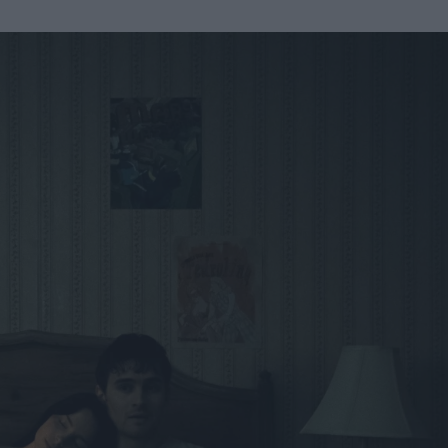
u
ies
Χωρίς Ταμπέλες
Market News