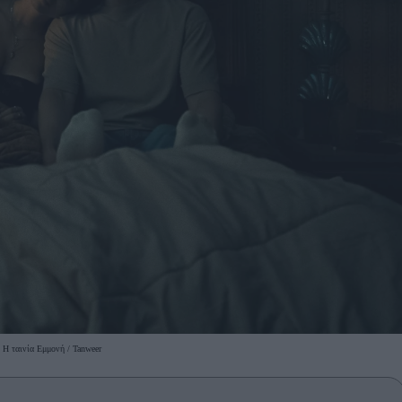
Η ταινία Εμμονή / Tanweer