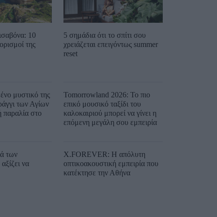
ισαβόνα: 10
5 σημάδια ότι το σπίτι σου
ορισμοί της
χρειάζεται επειγόντως summer
reset
ένο μυστικό της
Tomorrowland 2026: Το πιο
ράγγι των Αγίων
επικό μουσικό ταξίδι του
ή παραλία στο
καλοκαιριού μπορεί να γίνει η
επόμενη μεγάλη σου εμπειρία
ιά των
X.FOREVER: Η απόλυτη
αξίζει να
οπτικοακουστική εμπειρία που
κατέκτησε την Αθήνα