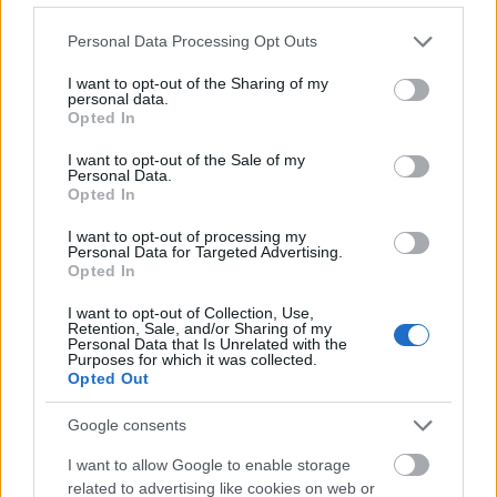
Η συνήθεια που «σκουριάζει» σιωπηλά το μυαλό
Please note that this website/app uses one or more Google
Personal Data Processing Opt Outs
σου - Συμβαίνει στους περισσότερους και δεν το
services and may gather and store information including but
καταλαβαίνουμε
not limited to your visit or usage behaviour. You may click to
I want to opt-out of the Sharing of my
personal data.
grant or deny consent to Google and its third-party tags to
Opted In
use your data for below specified purposes in below Google
consent section.
I want to opt-out of the Sale of my
Personal Data.
Opted In
TAGS
ΥΓΕΙΑ
ΦΩΣ
ΚΑΡΚΙΝΟΣ
I want to opt-out of processing my
Personal Data for Targeted Advertising.
Opted In
I want to opt-out of Collection, Use,
Retention, Sale, and/or Sharing of my
Personal Data that Is Unrelated with the
Purposes for which it was collected.
Opted Out
Google consents
I want to allow Google to enable storage
related to advertising like cookies on web or