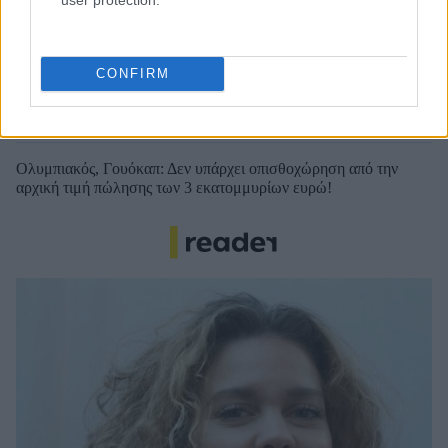
Ολυμπιακός: Ο φορ Ουγκάλντε, τα φαβορί στα χαφ (Κάσερες,
Καντιού) και ο Τικνιζιάν για αριστερά
CONFIRM
Οι πλουσιότεροι ιδιοκτήτες ομάδων παγκοσμίως: Πάνω από τον
Φλορεντίνο Πέρεθ ο Βαγγέλης Μαρινάκης
Ολυμπιακός, Γουόκαπ: Δεν υπάρχει οπισθοχώρηση από την
αρχική τιμή πώλησης των 3 εκατομμυρίων ευρώ!