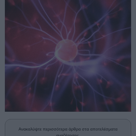
Μακιγιάζ
Beauty News
Well being
Ψυχολογία
Υγεία + Διατροφή
Σχέσεις & Σεξ
Fitness
Woman Power
Parenting
Working Girl
Real Women
Πρόσωπα
Ανακαλύψτε περισσότερα άρθρα στα αποτελέσματα
αναζήτησης.