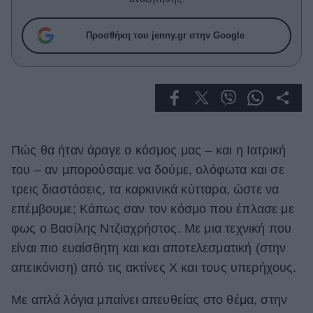
Celebrities
Συνεντεύξεις
Προσθήκη του jenny.gr στην Google
Who
True Stories
Ask the Guru
Success Stories
Ζώδια
Πώς θα ήταν άραγε ο κόσμος μας – και η Ιατρική
του – αν μπορούσαμε να δούμε, ολόφωτα και σε
Living
τρεις διαστάσεις, τα καρκινικά κύτταρα, ώστε να
επέμβουμε; Κάπως σαν τον κόσμο που έπλασε με
Deco
φως ο Βασίλης Ντζιαχρήστος. Με μια τεχνική που
Cooking
είναι πιο ευαίσθητη και και αποτελεσματική (στην
Green
απεικόνιση) από τις ακτίνες Χ και τους υπερήχους.
Αφιερώματα
Με απλά λόγια μπαίνει απευθείας στο θέμα, στην