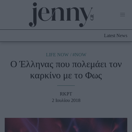
Life Now
What's New
Travel
Latest News
Culture
City Blogging
ABOUT US
ΔΙΑΦΗΜΙΣΤΕΙΤΕ
ΕΠΙΚΟΙΝΩΝΙΑ
LIFE NOW
#NOW
Ο Έλληνας που πολεμάει τον
Fashion
καρκίνο με το Φως
Shopping
Styling Tips
Fashion News
RKPT
2 Ιουλίου 2018
Beauty - Ομορφιά
Skincare
Μαλλιά - Νύχια