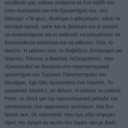
κουβέντα μας, κάπου ανάμεσα σε ένα ταξίδι του
ΒΟΞ
στην Αυστραλία και στο Εργαστήριό του, στο
Μόναχο: «Το φως, ιδιαίτερα ο φθορισμός, κάνει τα
κύτταρα ορατά, ώστε και οι βιολόγοι και οι γιατροί
Χωρίς Ταμπέλες
να ανακαλύψουν και οι ασθενείς να μπορέσουν να
διαγνωσθούν καλύτερα και να ιαθούν». Πώς το
ακούτε; Ή μάλλον πώς το διαβάζετε; Επίτευγμα για
Women's Forum
Νόμπελ; Πάντως ο Βασίλης Ντζιαχρήστος, που
εξακολουθεί να δουλεύει στα πανεπιστημιακά
Hautes Grecians
εργαστήρια του Τεχνικού Πανεπιστημίου του
Μονάχου, έχει ήδη προσκτήσει ένα Νόμπελ. Το
γερμανικό Νόμπελ, αν θέλετε. Ή αλλιώς το Leibniz
Γάμος
Preis, το 2013 για την πρωτοποριακή μέθοδό του
απεικόνισης των καρκινικών κυττάρων. Και δεν
έμεινε εκεί. Ως ερευνητής που έχει ρίξει γέφυρες
Market News
προς την αγορά σε αυτόν τον τομέα -και με δικές