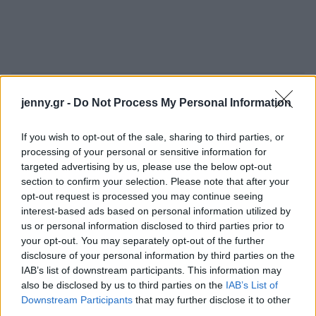
jenny.gr -
Do Not Process My Personal Information
If you wish to opt-out of the sale, sharing to third parties, or
ΔΙΑΒΑΖΟΝΤΑΙ ΤΩΡΑ
processing of your personal or sensitive information for
targeted advertising by us, please use the below opt-out
section to confirm your selection. Please note that after your
opt-out request is processed you may continue seeing
interest-based ads based on personal information utilized by
3 ζώδια θα μπουν σε σκληρά διλήμματα μέχρι τις
us or personal information disclosed to third parties prior to
15/8 - Τέλος οι υπεκφυγές
your opt-out. You may separately opt-out of the further
disclosure of your personal information by third parties on the
IAB’s list of downstream participants. This information may
Αυτό το φυτό πρέπει να φυτέψεις τον Αύγουστο
also be disclosed by us to third parties on the
IAB’s List of
για να απαλλαγείς από τα κουνούπια
Downstream Participants
that may further disclose it to other
third parties.