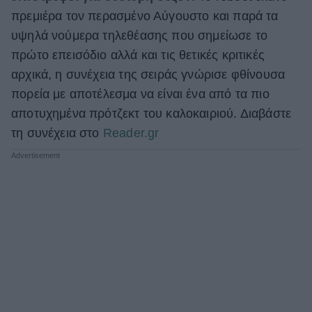
πρεμιέρα τον περασμένο Αύγουστο και παρά τα
ΒΟΞ
υψηλά νούμερα τηλεθέασης που σημείωσε το
πρώτο επεισόδιο αλλά και τις θετικές κριτικές
Χωρίς Ταμπέλες
αρχικά, η συνέχεια της σειράς γνώρισε φθίνουσα
πορεία με αποτέλεσμα να είναι ένα από τα πιο
αποτυχημένα πρότζεκτ του καλοκαιριού. Διαβάστε
Women's Forum
τη συνέχεια στο
Reader.gr
Hautes Grecians
Γάμος
Market News