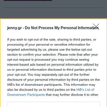
jenny.gr -
Do Not Process My Personal Information
ΔΙΑΒΑΖΟΝΤΑΙ ΤΩΡΑ
If you wish to opt-out of the sale, sharing to third parties, or
processing of your personal or sensitive information for
targeted advertising by us, please use the below opt-out
Το gadget από τα IKEA που κοστίζει κάτω από 2
section to confirm your selection. Please note that after your
opt-out request is processed you may continue seeing
ευρώ και θα βάλει σε τάξη το ντουλάπι της
interest-based ads based on personal information utilized by
κουζίνας σου
us or personal information disclosed to third parties prior to
your opt-out. You may separately opt-out of the further
disclosure of your personal information by third parties on the
3-3-3 rule: Ο κανόνας που θα αλλάξει τον τρόπο
IAB’s list of downstream participants. This information may
που ντύνεσαι
also be disclosed by us to third parties on the
IAB’s List of
Downstream Participants
that may further disclose it to other
Οι μαμάκηδες του ζωδιακού: Αυτά τα ζώδια είναι
third parties.
συνήθως κολλημένα στη μαμά τους