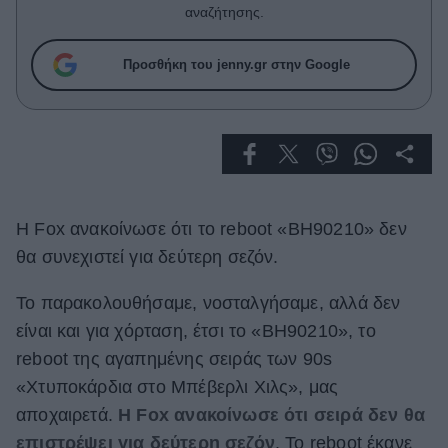
Celebrities
αναζήτησης.
Συνεντεύξεις
Who
Προσθήκη του jenny.gr στην Google
True Stories
Ask the Guru
Success Stories
Ζώδια
Η Fox ανακοίνωσε ότι το reboot «BH90210» δεν
Living
θα συνεχιστεί για δεύτερη σεζόν.
Το παρακολουθήσαμε, νοσταλγήσαμε, αλλά δεν
Deco
είναι και για χόρταση, έτσι το «BH90210», το
Cooking
Green
reboot της αγαπημένης σειράς των 90s
«Χτυποκάρδια στο Μπέβερλι Χιλς», μας
Αφιερώματα
αποχαιρετά.
Η Fox ανακοίνωσε ότι σειρά δεν θα
επιστρέψει για δεύτερη σεζόν
. Το reboot έκανε