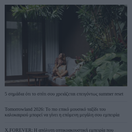
5 σημάδια ότι το σπίτι σου χρειάζεται επειγόντως summer reset
Tomorrowland 2026: Το πιο επικό μουσικό ταξίδι του
καλοκαιριού μπορεί να γίνει η επόμενη μεγάλη σου εμπειρία
X.FOREVER: Η απόλυτη οπτικοακουστική εμπειρία που