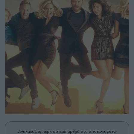
Μακιγιάζ
Beauty News
Well being
Ψυχολογία
Υγεία + Διατροφή
Σχέσεις & Σεξ
Fitness
Woman Power
Parenting
Working Girl
Real Women
Πρόσωπα
Ανακαλύψτε περισσότερα άρθρα στα αποτελέσματα