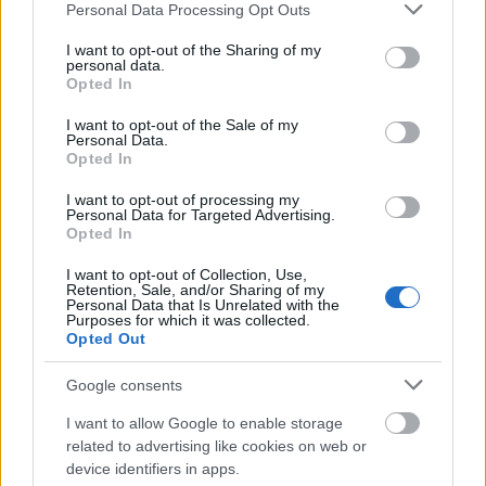
Please note that this website/app uses one or more Google
Personal Data Processing Opt Outs
services and may gather and store information including but
not limited to your visit or usage behaviour. You may click to
I want to opt-out of the Sharing of my
personal data.
grant or deny consent to Google and its third-party tags to
Opted In
use your data for below specified purposes in below Google
consent section.
TAGS
BEVERLY HILLS 90210
BEVERLY HILLS
I want to opt-out of the Sale of my
Personal Data.
FOX
Opted In
I want to opt-out of processing my
Personal Data for Targeted Advertising.
Opted In
I want to opt-out of Collection, Use,
Retention, Sale, and/or Sharing of my
Personal Data that Is Unrelated with the
Purposes for which it was collected.
Opted Out
Google consents
I want to allow Google to enable storage
BEST OF INTERNET
related to advertising like cookies on web or
device identifiers in apps.