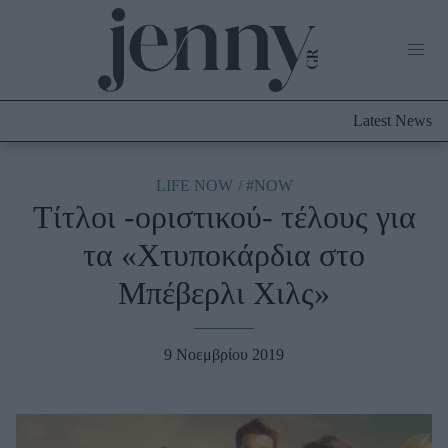
Life Now
What's New
Travel
Latest News
Culture
City Blogging
ABOUT US
ΔΙΑΦΗΜΙΣΤΕΙΤΕ
ΕΠΙΚΟΙΝΩΝΙΑ
LIFE NOW
#NOW
Τίτλοι -οριστικού- τέλους για
Fashion
τα «Χτυποκάρδια στο
Shopping
Μπέβερλι Χιλς»
Styling Tips
Fashion News
9 Νοεμβρίου 2019
Beauty - Ομορφιά
Skincare
Μαλλιά - Νύχια