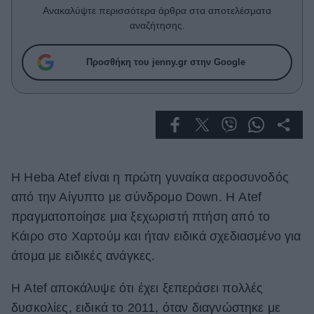
Celebrities
Ανακαλύψτε περισσότερα άρθρα στα αποτελέσματα
Συνεντεύξεις
αναζήτησης.
Who
True Stories
Προσθήκη του jenny.gr στην Google
Ask the Guru
Success Stories
Ζώδια
H Heba Atef είναι η πρώτη γυναίκα αεροσυνοδός
Living
από την Αίγυπτο με σύνδρομο Down. Η Atef
Deco
πραγματοποίησε μια ξεχωριστή πτήση από το
Cooking
Κάιρο στο Χαρτούμ και ήταν ειδικά σχεδιασμένο για
Green
άτομα με ειδικές ανάγκες.
Αφιερώματα
Η Atef αποκάλυψε ότι έχει ξεπεράσει πολλές
δυσκολίες, ειδικά το 2011, όταν διαγνώστηκε με