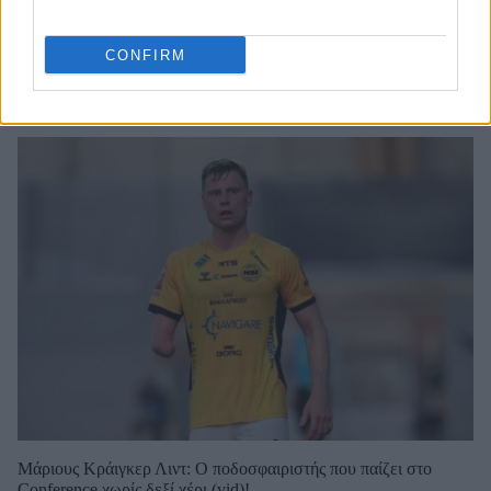
CONFIRM
Μάριους Κράιγκερ Λιντ: Ο ποδοσφαιριστής που παίζει στο
Conference χωρίς δεξί χέρι (vid)!