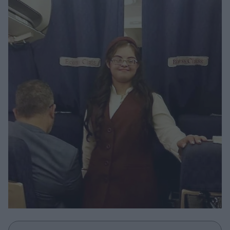
Μακιγιάζ
Beauty News
Well being
Ψυχολογία
Υγεία + Διατροφή
Σχέσεις & Σεξ
Fitness
Woman Power
Parenting
Working Girl
Real Women
Πρόσωπα