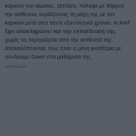
καρκίνο του αίματος. Ωστόσο, πάλεψε με θάρρος
ΒΟΞ
την ασθένεια, κερδίζοντας τη μάχη της με τον
καρκίνο μετά από πέντε εξαντλητικά χρόνια.
Η Atef
έχει ολοκληρώσει και την εκπαίδευσή της
,
Χωρίς Ταμπέλες
χωρίς να περιορίζεται από την ασθένειά της,
απακαλύπτοντας πως ήταν η μόνη φοιτήτρια με
Women's Forum
σύνδρομο Down στα μαθήματά της.
Hautes Grecians
Γάμος
Market News