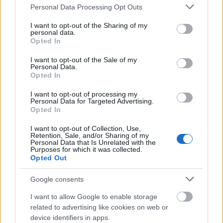
Please note that this website/app uses one or more Google
Personal Data Processing Opt Outs
services and may gather and store information including but
not limited to your visit or usage behaviour. You may click to
I want to opt-out of the Sharing of my
personal data.
grant or deny consent to Google and its third-party tags to
Opted In
use your data for below specified purposes in below Google
consent section.
I want to opt-out of the Sale of my
ΔΙΑΒΑΖΟΝΤΑΙ ΤΩΡΑ
Personal Data.
Opted In
I want to opt-out of processing my
Personal Data for Targeted Advertising.
Opted In
Kαθαρίζεις τα παπούτσια σου με υγρά
μαντηλάκια; Οι λόγοι που πρέπει να σταματήσεις
I want to opt-out of Collection, Use,
Retention, Sale, and/or Sharing of my
asap
Personal Data that Is Unrelated with the
Purposes for which it was collected.
Opted Out
Ζώδια σήμερα (9/8): Ανοίγουν δρόμοι για το
Google consents
μέλλον - Τι προβλέπεται για κάθε ζώδιο
I want to allow Google to enable storage
related to advertising like cookies on web or
Η συνήθεια που «σκουριάζει» σιωπηλά το μυαλό
device identifiers in apps.
σου - Συμβαίνει στους περισσότερους και δεν το