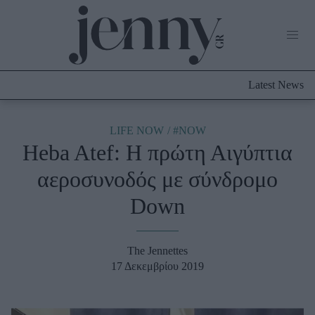
Life Now
What's New
Travel
Latest News
Culture
City Blogging
ABOUT US
ΔΙΑΦΗΜΙΣΤΕΙΤΕ
ΕΠΙΚΟΙΝΩΝΙΑ
LIFE NOW
#NOW
Heba Atef: Η πρώτη Αιγύπτια
Fashion
αεροσυνοδός με σύνδρομο
Shopping
Down
Styling Tips
Fashion News
The Jennettes
Beauty - Ομορφιά
17 Δεκεμβρίου 2019
Skincare
Μαλλιά - Νύχια