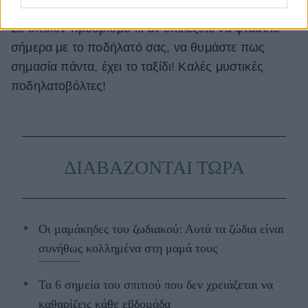
Σε όποιον προορισμό κι αν επιλέξετε να φτάσετε
σήμερα με το ποδήλατό σας, να θυμάστε πως
σημασία πάντα, έχει το ταξίδι! Καλές μυστικές
ποδηλατοβόλτες!
ΔΙΑΒΑΖΟΝΤΑΙ ΤΩΡΑ
Οι μαμάκηδες του ζωδιακού: Αυτά τα ζώδια είναι
συνήθως κολλημένα στη μαμά τους
Τα 6 σημεία του σπιτιού που δεν χρειάζεται να
καθαρίζεις κάθε εβδομάδα