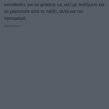
τοποθεσίες για να φτάσετε ως εκεί με ποδήλατο και
ΒΟΞ
να μαγευτείτε από το ταξίδι, αλλά και τον
προορισμό.
Χωρίς Ταμπέλες
Women's Forum
Hautes Grecians
Γάμος
Market News