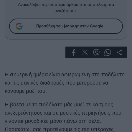
Celebrities
Ανακαλύψτε περισσότερα άρθρα στα αποτελέσματα
Συνεντεύξεις
αναζήτησης.
Who
True Stories
Προσθήκη του jenny.gr στην Google
Ask the Guru
Success Stories
Ζώδια
Η σημερινή ημέρα είναι αφιερωμένη στο ποδήλατο
Living
και τις μαγικές διαδρομές που μπορούμε να
Deco
κάνουμε μαζί του.
Cooking
Η βόλτα με το ποδήλατο μάς μυεί σε κόσμους
Green
ανεξερεύνητους και σε μυστικές περιηγήσεις που
Αφιερώματα
γίνονται μοναδικές μόνο πάνω στη σέλα.
Παρακάτω, σας προτείνουμε τις πιο υπέροχες