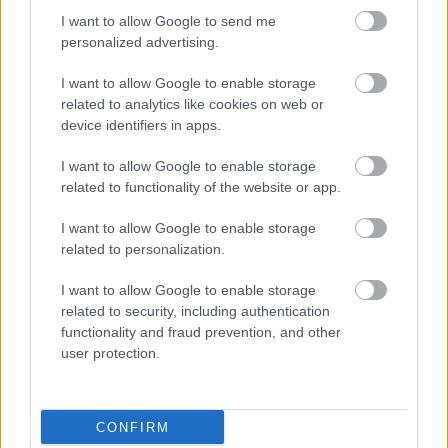
I want to allow Google to send me
personalized advertising.
I want to allow Google to enable storage
related to analytics like cookies on web or
device identifiers in apps.
Εάν από την άλλη, έχετε όρεξη να βρεθείτε κοντά
I want to allow Google to enable storage
στην παραλία, ποδηλατώντας, μπορείτε να
related to functionality of the website or app.
εφοδιαστείτε με τον απαραίτητο εξοπλισμό και να
I want to allow Google to enable storage
ακολουθήσετε μια διαδρομή με οδηγό τη
related to personalization.
θαλασσινή αύρα. Η διαδρομή που σας προτείνουμε
I want to allow Google to enable storage
είναι από τον
Φλοίσβο και και την ομώνυμη
related to security, including authentication
μαρίνα μέχρι την Ακτή Εδέμ
. Φτάνοντας στο
functionality and fraud prevention, and other
σημείο όπου θα έχετε τη θέα της θάλασσας στο
user protection.
πιάτο σας, θα νιώσετε ότι έχετε ταξιδέψει νοητά
στον απόλυτο καλοκαιρινό προορισμό.
CONFIRM
https://instagram.com/p/CAawNzcJahM/