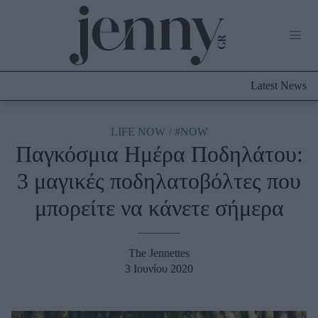
Life Now
What's New
Travel
Latest News
Culture
City Blogging
ABOUT US
ΔΙΑΦΗΜΙΣΤΕΙΤΕ
ΕΠΙΚΟΙΝΩΝΙΑ
LIFE NOW
#NOW
Παγκόσμια Ημέρα Ποδηλάτου:
Fashion
3 μαγικές ποδηλατοβόλτες που
Shopping
μπορείτε να κάνετε σήμερα
Styling Tips
Fashion News
The Jennettes
Beauty - Ομορφιά
3 Ιουνίου 2020
Skincare
Μαλλιά - Νύχια