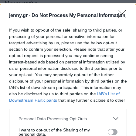
Μοναστηράκι.
https://instagram.com/p/BQpmmualJNz/
jenny.gr -
Do Not Process My Personal Information
Η διαδρομή θα σας χαρίσει μια απίστευτη εμπειρία
If you wish to opt-out of the sale, sharing to third parties, or
συνδυασμού φύσης- πόλης ενώ θα έχετε την
processing of your personal or sensitive information for
targeted advertising by us, please use the below opt-out
ευκαιρία να απολαύσετε μικρούς αστικούς, αλλά και
section to confirm your selection. Please note that after your
πυκνόφυτους θησαυρούς κατά τη διάρκεια της
opt-out request is processed you may continue seeing
βόλτας σας.
interest-based ads based on personal information utilized by
us or personal information disclosed to third parties prior to
your opt-out. You may separately opt-out of the further
disclosure of your personal information by third parties on the
IAB’s list of downstream participants. This information may
also be disclosed by us to third parties on the
IAB’s List of
Downstream Participants
that may further disclose it to other
third parties.
Please note that this website/app uses one or more Google
Personal Data Processing Opt Outs
services and may gather and store information including but
not limited to your visit or usage behaviour. You may click to
I want to opt-out of the Sharing of my
personal data.