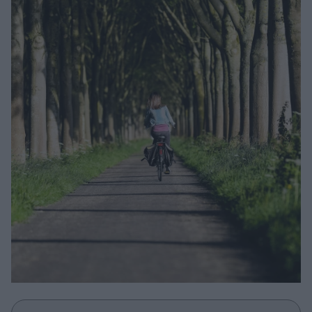
Μακιγιάζ
Beauty News
Well being
Ψυχολογία
Υγεία + Διατροφή
Σχέσεις & Σεξ
Fitness
Woman Power
Parenting
Working Girl
Real Women
Πρόσωπα