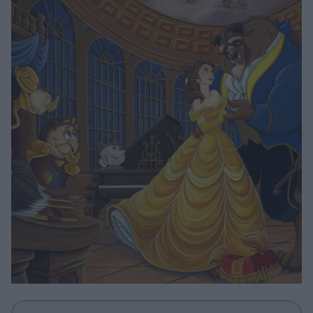
Μακιγιάζ
Beauty News
Well being
Ψυχολογία
Υγεία + Διατροφή
Σχέσεις & Σεξ
Fitness
Woman Power
Parenting
Working Girl
Real Women
Πρόσωπα