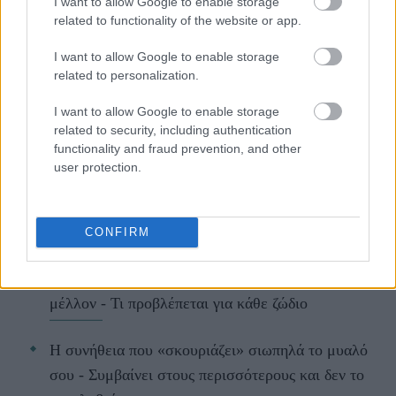
I want to allow Google to enable storage
related to functionality of the website or app.
I want to allow Google to enable storage
related to personalization.
ΔΙΑΒΑΖΟΝΤΑΙ ΤΩΡΑ
I want to allow Google to enable storage
related to security, including authentication
functionality and fraud prevention, and other
user protection.
Kαθαρίζεις τα παπούτσια σου με υγρά
μαντηλάκια; Οι λόγοι που πρέπει να σταματήσεις
asap
CONFIRM
Ζώδια σήμερα (9/8): Ανοίγουν δρόμοι για το
μέλλον - Τι προβλέπεται για κάθε ζώδιο
Η συνήθεια που «σκουριάζει» σιωπηλά το μυαλό
σου - Συμβαίνει στους περισσότερους και δεν το