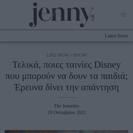
Life Now
What's New
Travel
Latest News
Culture
City Blogging
ABOUT US
ΔΙΑΦΗΜΙΣΤΕΙΤΕ
ΕΠΙΚΟΙΝΩΝΙΑ
LIFE NOW
#NOW
Τελικά, ποιες ταινίες Disney
Fashion
που μπορούν να δουν τα παιδιά;
Shopping
Έρευνα δίνει την απάντηση
Styling Tips
Fashion News
The Jennettes
Beauty - Ομορφιά
19 Οκτωβρίου 2021
Skincare
Μαλλιά - Νύχια