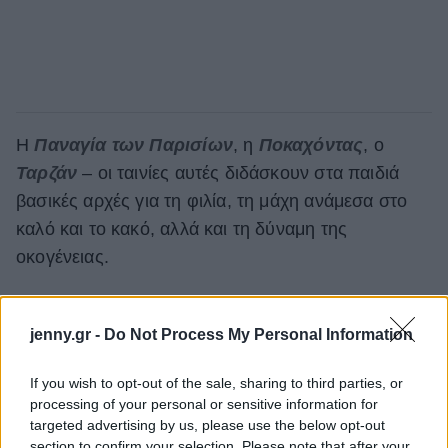
Η
Παναγία των Παρισίων
, η
Ποκαχόντας
, ο
Ταρζάν
– οι ταινίες αυτές διδάσκουν στα παιδιά
βασικές αρχές για τη φιλία, τη μάχη ανάμεσα στο
καλό και το κακό, αλλά και τη δύναμη της
οκογένειας.
Σε μία λίστα 155 ταινιών, βλέπουμε τους τίτλους
και τις αξίες που περνούν στα παιδιά, αλλά και το
jenny.gr -
Do Not Process My Personal Information
αν είναι αχρείαστες ή όχι - από το
Ψάχνοντας τον
If you wish to opt-out of the sale, sharing to third parties, or
Νέμο
μέχρι τους
Απίθανους
. Μπορείτε να τη
processing of your personal or sensitive information for
βρείτε
εδώ
targeted advertising by us, please use the below opt-out
section to confirm your selection. Please note that after your