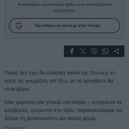
Celebrities
Ανακαλύψτε περισσότερα άρθρα στα αποτελέσματα
Συνεντεύξεις
αναζήτησης.
Who
True Stories
Προσθήκη του jenny.gr στην Google
Ask the Guru
Success Stories
Ζώδια
Ποιος δεν έχει δει κλασική ταινία της
Disney
; Κι
Living
εσείς τις γνωρίζετε απ’ έξω, αν το αρνηθείτε θα
Deco
είναι ψέμα.
Cooking
Μας φέρνουν μία γλυκιά νοσταλγία – τυλιγμένοι σε
Green
κουβέρτες, μπροστά στο τζάκι, παρακαλούσαμε να
Αφιερώματα
δούμε τη βιντεοκασέτα μία ακόμη φορά.