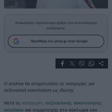
Celebrities
Συνεντεύξεις
Who
True Stories
Ανακαλύψτε περισσότερα άρθρα στα αποτελέσματα
Ask the Guru
αναζήτησης.
Success Stories
Προσθήκη του jenny.gr στην Google
Ζώδια
Living
Deco
Cooking
O Andrew θα αντιμετωπίσει τις κατηγορίες για
Green
σεξουαλική κακοποίηση ως ιδιώτης
Αφιερώματα
Μετά τις
κατηγορίες
σεξουαλικής κακοποίησης
ανηλίκου
και συμμετοχής στο κύκλωμα sex