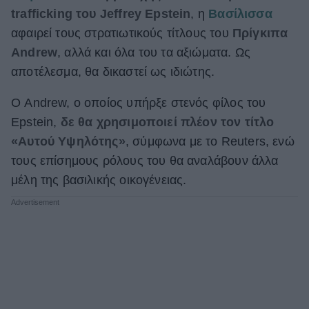
trafficking του Jeffrey Epstein
, η
Βασίλισσα
ΒΟΞ
αφαιρεί τους στρατιωτικούς τίτλους του
Πρίγκιπα
Andrew
, αλλά και όλα του τα αξιώματα. Ως
αποτέλεσμα, θα δικαστεί ως ιδιώτης.
Χωρίς Ταμπέλες
Ο Andrew, ο οποίος υπήρξε στενός φίλος του
Epstein,
δε θα χρησιμοποιεί πλέον τον τίτλο
Women's Forum
«Αυτού Yψηλότης»
, σύμφωνα με το Reuters, ενώ
τους επίσημους ρόλους του θα αναλάβουν άλλα
Hautes Grecians
μέλη της βασιλικής οικογένειας.
Γάμος
Market News