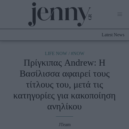
Life Now
What's New
Travel
Latest News
Culture
City Blogging
ABOUT US
ΔΙΑΦΗΜΙΣΤΕΙΤΕ
ΕΠΙΚΟΙΝΩΝΙΑ
LIFE NOW
#NOW
Πρίγκιπας Andrew: Η
Fashion
Βασίλισσα αφαιρεί τους
Shopping
τίτλους του, μετά τις
Styling Tips
Fashion News
κατηγορίες για κακοποίηση
ανηλίκου
Beauty - Ομορφιά
Skincare
JTeam
Μαλλιά - Νύχια