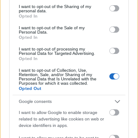
not limited to your visit or usage behaviour. You may click to
I want to opt-out of the Sharing of my
personal data.
grant or deny consent to Google and its third-party tags to
Opted In
use your data for below specified purposes in below Google
consent section.
I want to opt-out of the Sale of my
Personal Data.
Opted In
«Είναι δύσκολο να αγνοήσουμε, όταν υψηλόβαθμοι
I want to opt-out of processing my
Personal Data for Targeted Advertising.
αξιωματικοί
τον περιγράφουν ως “τοξικό”
, ότι
Opted In
έθεσε υπό αμφισβήτηση τις υπηρεσίες με τις
I want to opt-out of Collection, Use,
οποίες συνδέεται», συνέχιζε η επιστολή.
Retention, Sale, and/or Sharing of my
Personal Data that Is Unrelated with the
Purposes for which it was collected.
Η
Virginia Giuffre
είναι η γυναίκα που βρήκε το
Opted Out
θάρρος και κυνηγά όλους τους ισχυρούς άνδρες
Google consents
που την κακοποίησαν (αλλά και τις γυναίκες που
τους βοήθησαν). Υποστηρίζει ότι
o Andrew τη
I want to allow Google to enable storage
related to advertising like cookies on web or
βίασε στα 17 της χρόνια
, με τις υποδείξεις της
device identifiers in apps.
Ghislaine Maxwell
η οποία πρόσφατα
I want to allow my user data to be sent to