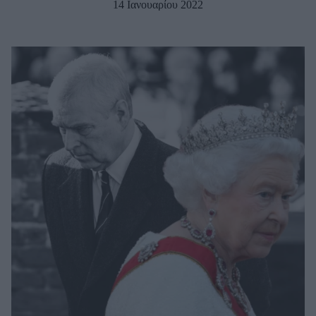
14 Ιανουαρίου 2022
Μακιγιάζ
Beauty News
Well being
Ψυχολογία
Υγεία + Διατροφή
Σχέσεις & Σεξ
Fitness
Woman Power
Parenting
Working Girl
Real Women
Πρόσωπα