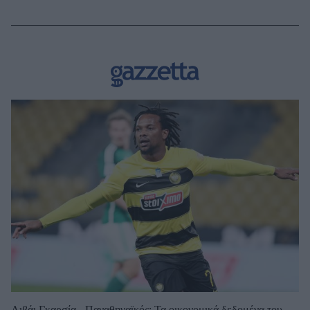
Λιβάι Γκαρσία - Παναθηναϊκός: Τα οικονομικά δεδομένα του