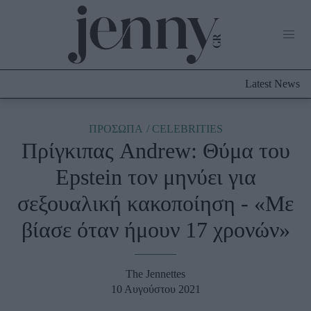
Life Now
What's New
Travel
Latest News
Culture
City Blogging
ABOUT US
ΔΙΑΦΗΜΙΣΤΕΙΤΕ
ΕΠΙΚΟΙΝΩΝΙΑ
ΠΡΟΣΩΠΑ
CELEBRITIES
Πρίγκιπας Andrew: Θύμα του
Fashion
Epstein τον μηνύει για
Shopping
σεξουαλική κακοποίηση - «Με
Styling Tips
Fashion News
βίασε όταν ήμουν 17 χρονών»
Beauty - Ομορφιά
The Jennettes
Skincare
10 Αυγούστου 2021
Μαλλιά - Νύχια