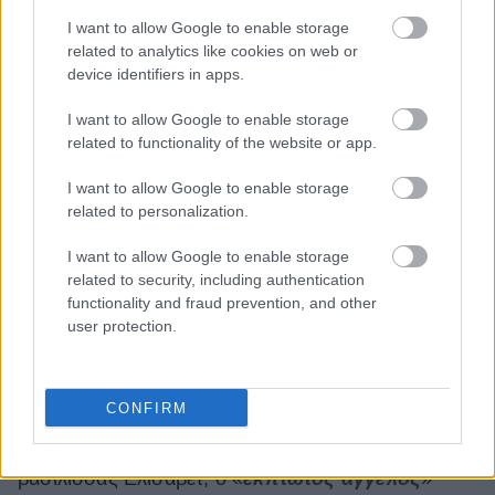
I want to allow Google to enable storage
related to analytics like cookies on web or
device identifiers in apps.
I want to allow Google to enable storage
Δεν είναι η πρώτη φορά που οι συναναστροφές
related to functionality of the website or app.
του οδήγησαν σε υποψίες εμπλοκής σε τέτοιου
I want to allow Google to enable storage
είδους κυκλώματος.
related to personalization.
Σε αγωγή που έχει κατηγορηθεί σε βάρος του
I want to allow Google to enable storage
φίλου του και μεγιστάνα μόδας,
Peter Nygård
,
related to security, including authentication
αναφέρεται ότι βίασε δέκα κορίτσια,
ηλικίας 14 και
functionality and fraud prevention, and other
user protection.
15 ετών
, στην βίλα του στις Μπαχάμες, στην οποία
ο πρίγκιπας Andrew έχει φιλοξενηθεί στο
παρελθόν.
CONFIRM
Από τότε, το τρίτο και «αγαπημένο» παιδί της
βασίλισσας Ελισάβετ, ο «
έκπτωτος άγγελος
»