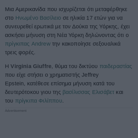
Μια Αμερικανίδα που ισχυρίζεται ότι μεταφέρθηκε
ΒΟΞ
στο
Ηνωμένο Βασίλειο
σε ηλικία 17 ετών για να
συνευρεθεί ερωτικά με τον Δούκα της Υόρκης, έχει
Χωρίς Ταμπέλες
ασκήσει μήνυση στη Νέα Υόρκη δηλώνοντας ότι ο
πρίγκιπας Andrew
την κακοποίησε σεξουαλικά
τρεις φορές.
Women's Forum
H
Virginia Giuffre
, θύμα του δικτύου
παιδεραστίας
που είχε στήσει ο χρηματιστής Jeffrey
Hautes Grecians
Epstein, κατέθεσε επίσημα μήνυση κατά του
δευτερότοκου γιου της
βασίλισσας Ελισάβετ
και
του
πρίγκιπα Φιλίππου
.
Γάμος
Market News