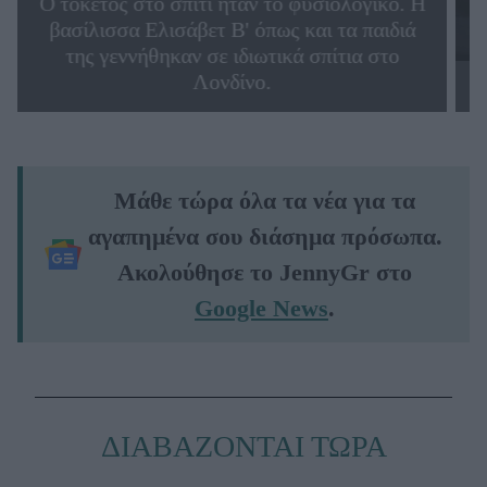
Ο τοκετός στο σπίτι ήταν το φυσιολογικό. Η
βασίλισσα Ελισάβετ Β' όπως και τα παιδιά
της γεννήθηκαν σε ιδιωτικά σπίτια στο
M
Λονδίνο.
Μάθε τώρα όλα τα νέα για τα
αγαπημένα σου διάσημα πρόσωπα.
Ακολούθησε το JennyGr στο
Google News
.
ΔΙΑΒΑΖΟΝΤΑΙ ΤΩΡΑ