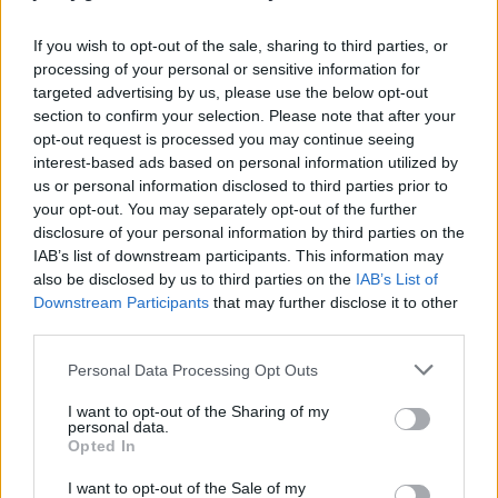
If you wish to opt-out of the sale, sharing to third parties, or
Η συναναστροφή του με τον
Jeffrey Epstein
- ο
processing of your personal or sensitive information for
οποίος αυτοκτόνησε στο κελί του το 2019 - και το
targeted advertising by us, please use the below opt-out
σκάνδαλο που «έσκασε» μετά την καταδίκη του,
section to confirm your selection. Please note that after your
opt-out request is processed you may continue seeing
οδήγησε τον πρίγκιπα Andrew να αποσυρθεί από
interest-based ads based on personal information utilized by
τη δημόσια ζωή.
us or personal information disclosed to third parties prior to
your opt-out. You may separately opt-out of the further
disclosure of your personal information by third parties on the
IAB’s list of downstream participants. This information may
also be disclosed by us to third parties on the
IAB’s List of
Downstream Participants
that may further disclose it to other
third parties.
Please note that this website/app uses one or more Google
Personal Data Processing Opt Outs
services and may gather and store information including but
not limited to your visit or usage behaviour. You may click to
I want to opt-out of the Sharing of my
personal data.
grant or deny consent to Google and its third-party tags to
Opted In
use your data for below specified purposes in below Google
consent section.
I want to opt-out of the Sale of my