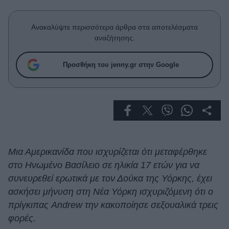
Celebrities
Συνεντεύξεις
Ανακαλύψτε περισσότερα άρθρα στα αποτελέσματα
Who
αναζήτησης.
True Stories
Ask the Guru
Προσθήκη του jenny.gr στην Google
Success Stories
Ζώδια
Living
Μια Αμερικανίδα που ισχυρίζεται ότι μεταφέρθηκε
Deco
στο Ηνωμένο Βασίλειο σε ηλικία 17 ετών για να
Cooking
συνευρεθεί ερωτικά με τον Δούκα της Υόρκης, έχει
Green
ασκήσει μήνυση στη Νέα Υόρκη ισχυριζόμενη ότι ο
πρίγκιπας Andrew την κακοποίησε σεξουαλικά τρεις
Αφιερώματα
φορές.