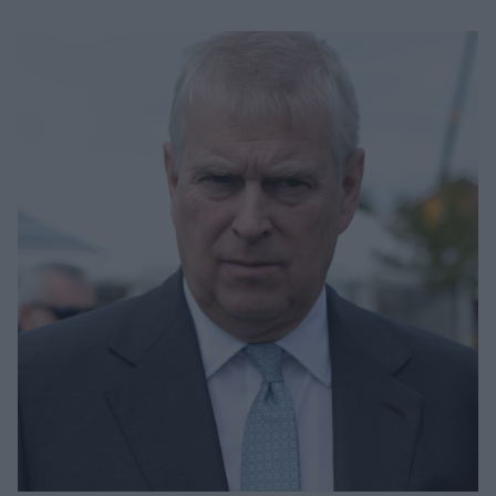
Μακιγιάζ
Beauty News
Well being
Ψυχολογία
Υγεία + Διατροφή
Σχέσεις & Σεξ
Fitness
Woman Power
Parenting
Working Girl
Real Women
Πρόσωπα