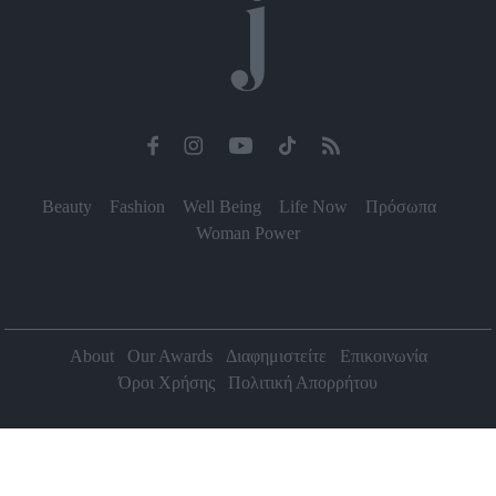
Beauty
Fashion
Well Being
Life Now
Πρόσωπα
Woman Power
About
Our Awards
Διαφημιστείτε
Επικοινωνία
Όροι Χρήσης
Πολιτική Απορρήτου
2026 Jenny.gr | All rights reserved