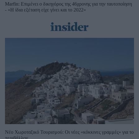
Marfin: Επιμένει ο δικηγόρος της 46χρονης για την ταυτοποίηση
- «Η ίδια εξέταση είχε γίνει και το 2022»
Νέο Χωροταξικό Τουρισμού: Οι νέες «κόκκινες γραμμές» για το
περιβάλλον