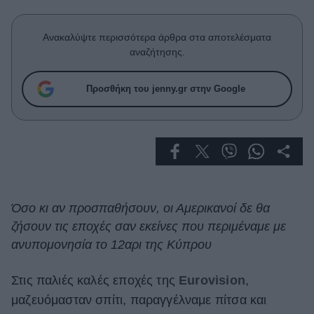
Celebrities
Συνεντεύξεις
Ανακαλύψτε περισσότερα άρθρα στα αποτελέσματα
Who
αναζήτησης.
True Stories
Ask the Guru
Προσθήκη του jenny.gr στην Google
Success Stories
Ζώδια
Living
Όσο κι αν προσπαθήσουν, οι Αμερικανοί δε θα
Deco
ζήσουν τις εποχές σαν εκείνες που περιμέναμε με
Cooking
ανυπομονησία το 12αρι της Κύπρου
Green
Στις παλιές καλές εποχές της
Eurovision
,
Αφιερώματα
μαζευόμασταν σπίτι, παραγγέλναμε πίτσα και