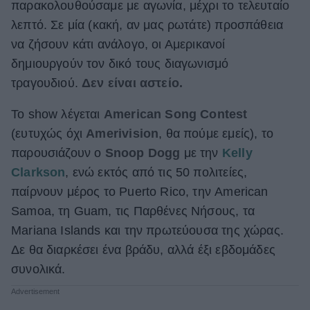
παρακολουθούσαμε με αγωνία, μέχρι το τελευταίο
ΒΟΞ
λεπτό. Σε μία (κακή, αν μας ρωτάτε) προσπάθεια
να ζήσουν κάτι ανάλογο, οι Αμερικανοί
δημιουργούν τον δικό τους διαγωνισμό
Χωρίς Ταμπέλες
τραγουδιού.
Δεν είναι αστείο.
Το show λέγεται
American Song Contest
Women's Forum
(ευτυχώς όχι
Amerivision
, θα πούμε εμείς), το
παρουσιάζουν ο
Snoop Dogg
με την
Kelly
Clarkson
, ενώ εκτός από τις 50 πολιτείες,
Hautes Grecians
παίρνουν μέρος το Puerto Rico, την American
Samoa, τη Guam, τις Παρθένες Νήσους, τα
Mariana Islands και την πρωτεύουσα της χώρας.
Γάμος
Δε θα διαρκέσει ένα βράδυ, αλλά έξι εβδομάδες
συνολικά.
Market News