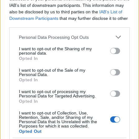
IAB’s list of downstream participants. This information may
Τα πρώτα πέντε επεισόδια θα έχουν από 11
also be disclosed by us to third parties on the
IAB’s List of
Downstream Participants
that may further disclose it to other
performances, και στο τέλος της κάθε βραδιάς θα
third parties.
ανακοινώνεται το act που θα περνά αυτόματα στην
Please note that this website/app uses one or more Google
επόμενη φάση, με βάση τις ψήφους της κριτικής
Personal Data Processing Opt Outs
services and may gather and store information including but
επιτροπής. Τρία ακόμη acts θα συνεχίζουν, αλλά
not limited to your visit or usage behaviour. You may click to
I want to opt-out of the Sharing of my
personal data.
θα εξαρτώνται από το κοινό. Θα γίνουν δύο
grant or deny consent to Google and its third-party tags to
Opted In
use your data for below specified purposes in below Google
ημιτελικοί, με 22 performances που θα είναι «λίγο
consent section.
I want to opt-out of the Sale of my
πιο ιδιαίτερες» από την πρώτη τους εμφάνιση.
Personal Data.
Opted In
Θα είναι άβολο; Ναι. Θα το παρακολουθήσουμε
I want to opt-out of processing my
όλο για να μπορούμε να κρίνουμε με τεκμήρια;
Personal Data for Targeted Advertising.
Opted In
Εννοείται.
I want to opt-out of Collection, Use,
Retention, Sale, and/or Sharing of my
Personal Data that Is Unrelated with the
Purposes for which it was collected.
Opted Out