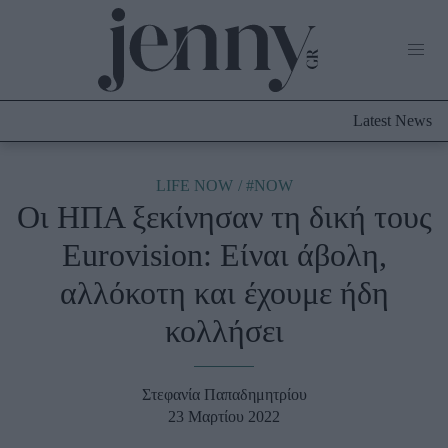
Life Now
What's New
Travel
Latest News
Culture
City Blogging
ABOUT US
ΔΙΑΦΗΜΙΣΤΕΙΤΕ
ΕΠΙΚΟΙΝΩΝΙΑ
LIFE NOW
#NOW
Oι ΗΠΑ ξεκίνησαν τη δική τους
Fashion
Eurovision: Είναι άβολη,
Shopping
αλλόκοτη και έχουμε ήδη
Styling Tips
Fashion News
κολλήσει
Beauty - Ομορφιά
Στεφανία Παπαδημητρίου
Skincare
23 Μαρτίου 2022
Μαλλιά - Νύχια