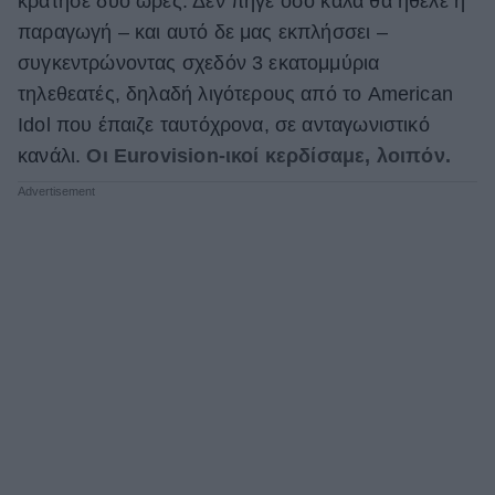
κράτησε δύο ώρες. Δεν πήγε όσο καλά θα ήθελε η
παραγωγή – και αυτό δε μας εκπλήσσει –
συγκεντρώνοντας σχεδόν 3 εκατομμύρια
τηλεθεατές, δηλαδή λιγότερους από το American
Idol που έπαιζε ταυτόχρονα, σε ανταγωνιστικό
κανάλι.
Οι Eurovision-ικοί κερδίσαμε, λοιπόν.