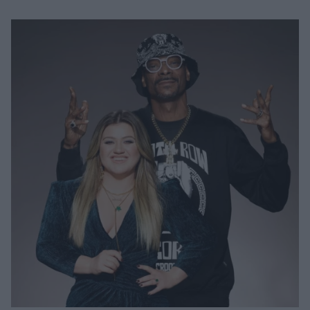
Μακιγιάζ
Beauty News
Well being
Ψυχολογία
Υγεία + Διατροφή
Σχέσεις & Σεξ
Fitness
Woman Power
Parenting
Working Girl
Real Women
Πρόσωπα