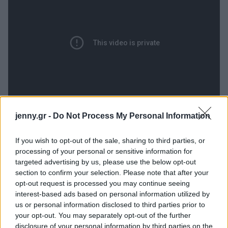
jenny.gr -
Do Not Process My Personal Information
If you wish to opt-out of the sale, sharing to third parties, or
Παρακάτω, θα δούμε πώς
processing of your personal or sensitive information for
targeted advertising by us, please use the below opt-out
ακριβώς λειτουργεί ο
section to confirm your selection. Please note that after your
opt-out request is processed you may continue seeing
διαγωνισμός που μοιάζει με
interest-based ads based on personal information utilized by
us or personal information disclosed to third parties prior to
ριάλιτι.
your opt-out. You may separately opt-out of the further
disclosure of your personal information by third parties on the